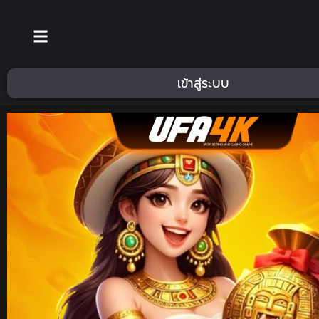
เข้าสู่ระบบ