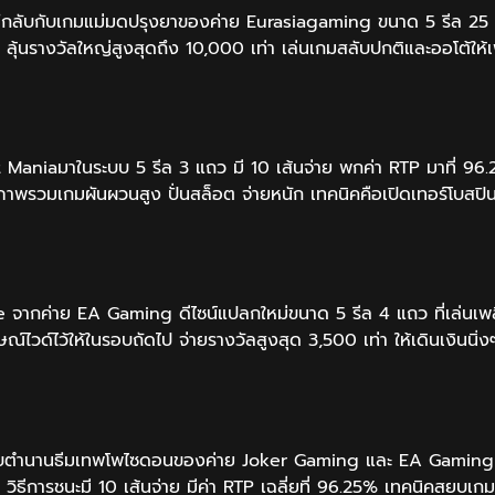
กลับกับเกมแม่มดปรุงยาของค่าย Eurasiagaming ขนาด 5 รีล 25 เส้
รี ลุ้นรางวัลใหญ่สูงสุดถึง 10,000 เท่า เล่นเกมสลับปกติและออโต้ให้
niaมาในระบบ 5 รีล 3 แถว มี 10 เส้นจ่าย พกค่า RTP มาที่ 96.22
าพรวมเกมผันผวนสูง ปั่นสล็อต จ่ายหนัก เทคนิคคือเปิดเทอร์โบสปินเ
 จากค่าย EA Gaming ดีไซน์แปลกใหม่ขนาด 5 รีล 4 แถว ที่เล่นเพ
ษณ์ไวด์ไว้ให้ในรอบถัดไป จ่ายรางวัลสูงสุด 3,500 เท่า ให้เดินเงินนิ่
ดับตำนานธีมเทพโพไซดอนของค่าย Joker Gaming และ EA Gaming มา
 วิธีการชนะมี 10 เส้นจ่าย มีค่า RTP เฉลี่ยที่ 96.25% เทคนิคสยบเก