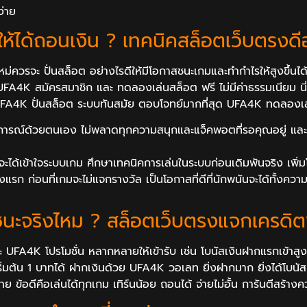
ง่าย
ห้ได้ถอนเงิน ? เทคนิคสล็อตเว็บตรงดี
หม่ควรจะ ปั่นสล็อต อย่างไรดีให้มีโอกาสชนะเกมและทำกำไรให้สูงขึ้นไ
K สมัครสมาชิก และ ทดลองเล่นสล็อต ฟรี ไม่มีค่าธรรมเนียม นี่ก็ค
 UFA4K ปั่นสล็อต ระบบทันสมัย ตอบโจทย์มากที่สุด UFA4K ทดลองเล่น
สบการณ์ด้วยตนเอง ไม่พลาดทุกความสนุกและแจ็คพอตที่รอคุณอยู่ และคว
ะได้เข้าใจระบบเกม ศึกษาเทคนิคการเล่นในระบบก่อนเดิมพันจริง เพิ่มโ
รก ก่อนที่เกมจะไม่แจกรางวัล เป็นโอกาสที่ดีที่นักพนันจะได้ทั้งความ
ชนะจริงไหม ? สล็อตเว็บตรงแจกเครดิตฟ
ะ UFA4K โปรโมชั่น หลากหลายให้เข้ารับ เช่น โบนัสเงินฝากแรกเข้าสู
ริ่มต้น 1 บาทได้ ฝากเงินด้วย UFA4K วอเลท ยิ่งฝากมาก ยิ่งได้โบนั
ข้อดีคือเล่นได้ทุกเกม เทิร์นน้อย ถอนได้ จ่ายไม่อั้น การันตีสร้างคว