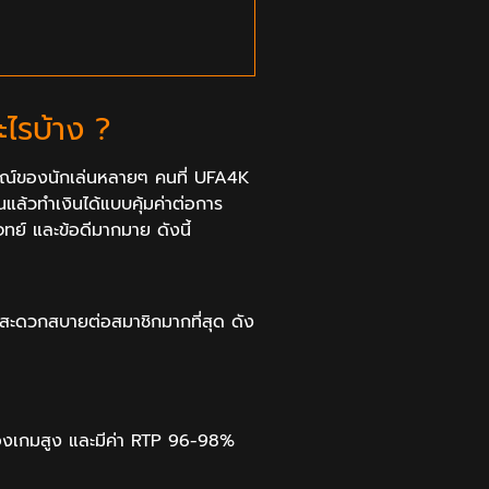
ไรบ้าง ?
การณ์ของนักเล่นหลายๆ คนที่ UFA4K
แล้วทำเงินได้แบบคุ้มค่าต่อการ
ทย์ และข้อดีมากมาย ดังนี้
ามสะดวกสบายต่อสมาชิกมากที่สุด ดัง
กของเกมสูง และมีค่า RTP 96-98%