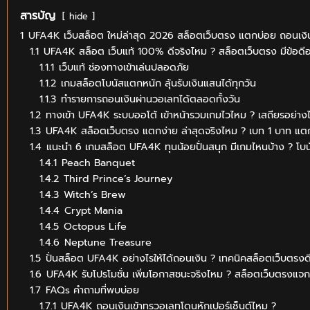
สารบัญ
hide
1
UFA4K เว็บสล็อต ใหม่ล่าสุด 2026 สล็อตเว็บตรง แตกบ่อย ถอนเงิน
1.1
UFA4K สล็อต เว็บแท้ 100% ดีจริงไหม ? สล็อตเว็บตรง มีข้อดีอ
1.1.1
เว็บแท้ ช่องทางเข้าเล่นปลอดภัย
1.1.2
เกมสล็อตโบนัสแตกหนัก ลุ้นรับเงินแสนได้ทุกวัน
1.1.3
ทำรายการถอนเงินผ่านวอเลทได้ตลอดทั้งวัน
1.2
ทางเข้า UFA4K ระบบออโต้ เข้าหน้ารวมเกมไวไหม ? เสถียรอย่าง
1.3
UFA4K สล็อตเว็บตรง แตกง่าย ล่าสุดจริงไหม ? เบท 1 บาท แต
1.4
แนะนำ 6 เกมสล็อต UFA4K ทุนน้อยปั่นสนุก มีเกมไหนบ้าง ? โบ
1.4.1
Peach Banquet
1.4.2
Third Prince’s Journey
1.4.3
Witch’s Brew
1.4.4
Crypt Mania
1.4.5
Octopus Life
1.4.6
Neptune Treasure
1.5
ปั่นสล็อต UFA4K อย่างไรให้ได้ถอนเงิน ? เทคนิคสล็อตเว็บตรงด
1.6
UFA4K รับโปรโมชั่น เพิ่มโอกาสชนะจริงไหม ? สล็อตเว็บตรงแจกเ
1.7
FAQs คำถามที่พบบ่อย
1.7.1
UFA4K ถอนเงินเข้าทรูวอเลทโดนหักเปอร์เซ็นต์ไหม ?