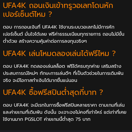
UFA4K ถอนเงินเข้าทรูวอเลทโดนหัก
เปอร์เซ็นต์ไหม ?
ตอบ การถอนเงินที่ UFA4K ใช้งานระบบวอเลทไม่มีการหัก
เปอร์เซ็นต์ มั่นใจได้เลย ฟรีค่าธรรมเนียมทุกรายการ ถอนไม่มีขั้น
ต่ำด้วย สร้างความคุ้มค่าต่อการลงทุนจริงๆ
UFA4K เล่นโหมดลองเล่นได้ฟรีไหม ?
ตอบ UFA4K ทดลองเล่นสล็อต ฟรีได้ครบทุกค่าย เสริมสร้าง
ประสบการณ์ใหม่ๆ ทักษะการเล่นดีๆ ที่เป็นตัวช่วยในการเดิมพัน
จริง จะมีโอกาสทำเงินได้มากขึ้นแน่นอน
UFA4K ซื้อฟรีสปินต่ำสุดกี่บาท ?
ตอบ UFA4K จะมีเรทในการซื้อฟรีสปินหลายราคา ตามเกมที่เล่น
และค่ายเกมที่เดิมพัน ดังนั้น จะเจาะจงไม่คงที่เท่าไหร่ แต่เท่าที่เคย
ใช้งานมาก PGSLOT ค่ายเกมนี้ต่ำสุด 75 บาท