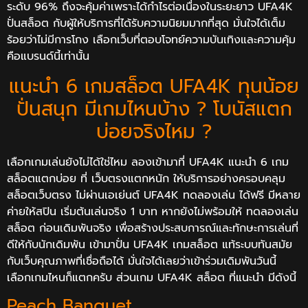
ระดับ 96% ถึงจะคุ้มค่าเพราะได้กำไรต่อเนื่องในระยะยาว UFA4K
ปั่นสล็อต กับผู้ให้บริการที่ได้รับความนิยมมากที่สุด มั่นใจได้เต็ม
ร้อยว่าไม่มีการโกง เลือกเว็บที่ตอบโจทย์ความบันเทิงและความคุ้ม
คือแบรนด์นี้เท่านั้น
แนะนำ 6 เกมสล็อต UFA4K ทุนน้อย
ปั่นสนุก มีเกมไหนบ้าง ? โบนัสแตก
บ่อยจริงไหม ?
เลือกเกมเล่นยังไม่ได้ใช่ไหม ลองเข้ามาที่ UFA4K แนะนำ 6 เกม
สล็อตแตกบ่อย ที่ เว็บตรงแตกหนัก ให้บริการอย่างครอบคลุม
สล็อตเว็บตรง ไม่ผ่านเอเย่นต์ UFA4K ทดลองเล่น ได้ฟรี มีหลาย
ค่ายให้สปิน เริ่มต้นเล่นจริง 1 บาท หากยังไม่พร้อมให้ ทดลองเล่น
สล็อต ก่อนเดิมพันจริง เพื่อสร้างประสบการณ์และทักษะการเล่นที่
ดีให้กับนักเดิมพัน เข้ามาปั่น UFA4K เกมสล็อต แท้ระบบทันสมัย
กับเว็บคุณภาพที่เชื่อถือได้ มั่นใจได้เลยว่าเข้าร่วมเดิมพันวันนี้
เลือกเกมไหนก็แตกครับ ส่วนเกม UFA4K สล็อต ที่แนะนำ มีดังนี้
Peach Banquet