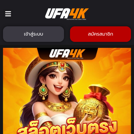
เข้าสู่ระบบ
สมัครสมาชิก