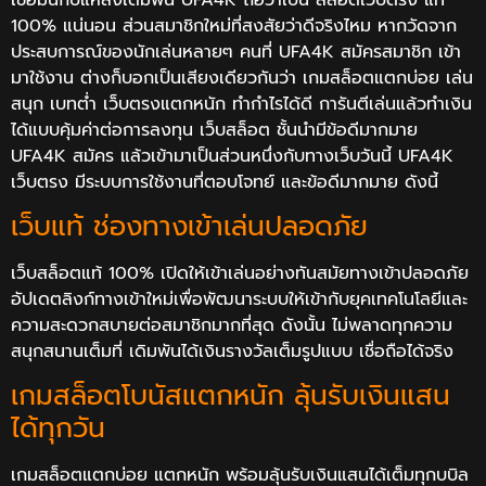
100% แน่นอน ส่วนสมาชิกใหม่ที่สงสัยว่าดีจริงไหม หากวัดจาก
ประสบการณ์ของนักเล่นหลายๆ คนที่ UFA4K สมัครสมาชิก เข้า
มาใช้งาน ต่างก็บอกเป็นเสียงเดียวกันว่า เกมสล็อตแตกบ่อย เล่น
สนุก เบทต่ำ เว็บตรงแตกหนัก ทำกำไรได้ดี การันตีเล่นแล้วทำเงิน
ได้แบบคุ้มค่าต่อการลงทุน เว็บสล็อต ชั้นนำมีข้อดีมากมาย
UFA4K สมัคร แล้วเข้ามาเป็นส่วนหนึ่งกับทางเว็บวันนี้ UFA4K
เว็บตรง มีระบบการใช้งานที่ตอบโจทย์ และข้อดีมากมาย ดังนี้
เว็บแท้ ช่องทางเข้าเล่นปลอดภัย
เว็บสล็อตแท้ 100% เปิดให้เข้าเล่นอย่างทันสมัยทางเข้าปลอดภัย
อัปเดตลิงก์ทางเข้าใหม่เพื่อพัฒนาระบบให้เข้ากับยุคเทคโนโลยีและ
ความสะดวกสบายต่อสมาชิกมากที่สุด ดังนั้น ไม่พลาดทุกความ
สนุกสนานเต็มที่ เดิมพันได้เงินรางวัลเต็มรูปแบบ เชื่อถือได้จริง
เกมสล็อตโบนัสแตกหนัก ลุ้นรับเงินแสน
ได้ทุกวัน
เกมสล็อตแตกบ่อย แตกหนัก พร้อมลุ้นรับเงินแสนได้เต็มทุกบบิล