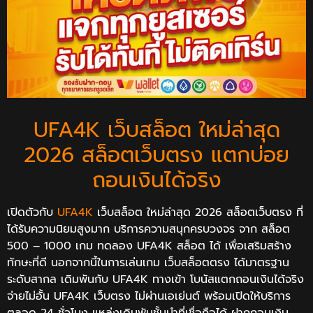
UFA4K เว็บสล็อต ใหม่ล่าสุด
2026 สล็อตเว็บตรง แตกบ่อย
ถอนเงินได้จริง
เปิดตัวกับ
UFA4K
เว็บสล็อต ใหม่ล่าสุด 2026 สล็อตเว็บตรง ที่
ได้รับความนิยมสูงมาก บริการความสนุกครบวงจร จาก สล็อต
500 – 1000 เกม ทดลอง UFA4K สล็อต ได้ เพื่อเสริมสร้าง
ทักษะที่ดี นอกจากนี้ในการเล่นเกม เว็บสล็อตตรง ได้มาตรฐาน
ระดับสากล เดิมพันกับ UFA4K ทางเข้า โบนัสแตกถอนเงินได้จริง
จ่ายไม่อั้น UFA4K เว็บตรง ไม่ผ่านเอเย่นต์ พร้อมเปิดให้บริการ
ตลอด 24 ชั่วโมง แหล่งเดิมพันชั้นนำที่เชื่อถือได้ ฝากถอนเงิน