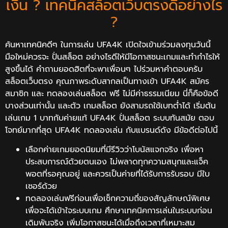
เงิน ? เทคนิคสล็อตเว็บตรงดีอย่างไร
?
ค้นหาเทคนิคดีๆ ในการเล่น UFA4K เปิดใจเข้ามร่วมลงทุนวันนี้
มือใหม่ควรจะ ปั่นสล็อต อย่างไรดีให้มีโอกาสชนะเกมและทำกำไรให้
สูงขึ้นได้ คำถามยอดฮิตที่จะพาเพื่อนๆ ไปร่วมหาคำตอบครับ
สล็อตเว็บตรง คุณภาพระดับสากลเป็นทางเข้า UFA4K สมัคร
สมาชิก และ ทดลองเล่นสล็อต ฟรี ไม่มีค่าธรรมเนียม นี่ก็คือข้อดี
บางส่วนเท่านั้น และตัว เกมสล็อต ยังสามรถใช้เบทต่ำได้ เริ่มต้น
เล่นเกม 1 บาทกับค่ายแท้ UFA4K ปั่นสล็อต ระบบทันสมัย ตอบ
โจทย์มากที่สุด UFA4K ทดลองเล่น กับแบรนด์ดัง มีข้อดีต่อไปนี้
เลือกค่ายเกมยอดนิยมที่มีรีวิวว่าโบนัสแจกจริง เพื่อหา
ประสบการณ์ด้วยตนเอง ไม่พลาดทุกความสนุกและแจ็ค
พอตที่รอคุณอยู่ และควรเป็นค่ายที่ได้รับการรับรอบ มีใบ
เซอร์ด้วย
ทดลองเล่นฟรีก่อนเพื่อเช็กความถี่ของสัญลักษณ์พิเศษ
เพื่อจะได้เข้าใจระบบเกม ศึกษาเทคนิคการเล่นในระบบก่อน
เดิมพันจริง เพิ่มโอกาสชนะได้เมื่อถึงเวลาที่เหมาะสม