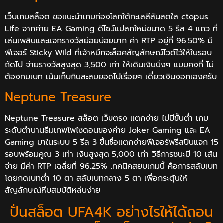
เว็บเกมสล็อต ขอแนะนำเกมท่องโลกใต้ทะเลสีสันสดใส ctopus
Life จากค่าย EA Gaming ดีไซน์แปลกใหม่ขนาด 5 รีล 4 แถว ที่
เล่นเพลินและแจกรางวัลย่อยบ่อยมาก ค่า RTP อยู่ที่ 96.50% มี
ฟีเจอร์ Sticky Wild ที่เจ้าหมึกจะล็อคสัญลักษณ์ไวด์ไว้ให้ในรอบ
ถัดไป จ่ายรางวัลสูงสุด 3,500 เท่า ให้เดินเงินนิ่งๆ แบบคงที่ ไม่
ต้องทบเบท เน้นเก็บกินสะสมยอดไปเรื่อยๆ เดี๋ยวเงินงอกเองครับ
Neptune Treasure
Neptune Treasure สล็อต เว็บตรง แตกง่าย ไม่มีขั้นต่ำ เกม
ระดับตำนานธีมเทพโพไซดอนของค่าย Joker Gaming และ EA
Gaming มาในระบบ 5 รีล 3 ขึ้นชื่อแตกง่ายฟีเจอร์ฟรีสปินแจก 15
รอบพร้อมคูณ 3 เท่า เงินสูงสุด 5,000 เท่า วิธีการชนะมี 10 เส้น
จ่าย มีค่า RTP เฉลี่ยที่ 96.25% เทคนิคสยบเกมนี้ คือการสลับเบท
โดยกดเบทต่ำ 10 ตา สลับเบทกลาง 5 ตา เพื่อกระตุ้นให้
สัญลักษณ์หีบสมบัติหล่นง่าย
ปั่นสล็อต UFA4K อย่างไรให้ได้ถอน