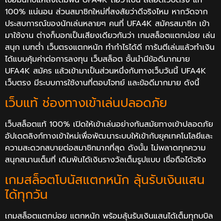
100% แน่นอน ส่วนสมาชิกใหม่ที่สงสัยว่าดีจริงไหม หากวัดจาก
ประสบการณ์ของนักเล่นหลายๆ คนที่ UFA4K สมัครสมาชิก เข้า
มาใช้งาน ต่างก็บอกเป็นเสียงเดียวกันว่า เกมสล็อตแตกบ่อย เล่น
สนุก เบทต่ำ เว็บตรงแตกหนัก ทำกำไรได้ดี การันตีเล่นแล้วทำเงิน
ได้แบบคุ้มค่าต่อการลงทุน เว็บสล็อต ชั้นนำมีข้อดีมากมาย
UFA4K สมัคร แล้วเข้ามาเป็นส่วนหนึ่งกับทางเว็บวันนี้ UFA4K
เว็บตรง มีระบบการใช้งานที่ตอบโจทย์ และข้อดีมากมาย ดังนี้
เว็บแท้ ช่องทางเข้าเล่นปลอดภัย
เว็บสล็อตแท้ 100% เปิดให้เข้าเล่นอย่างทันสมัยทางเข้าปลอดภัย
อัปเดตลิงก์ทางเข้าใหม่เพื่อพัฒนาระบบให้เข้ากับยุคเทคโนโลยีและ
ความสะดวกสบายต่อสมาชิกมากที่สุด ดังนั้น ไม่พลาดทุกความ
สนุกสนานเต็มที่ เดิมพันได้เงินรางวัลเต็มรูปแบบ เชื่อถือได้จริง
เกมสล็อตโบนัสแตกหนัก ลุ้นรับเงินแสน
ได้ทุกวัน
เกมสล็อตแตกบ่อย แตกหนัก พร้อมลุ้นรับเงินแสนได้เต็มทุกบบิล