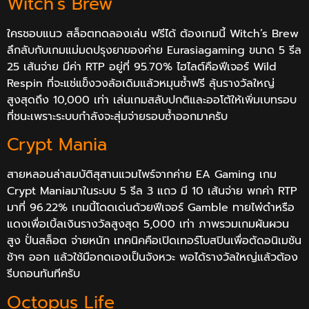
Witch’s Brew
ใครชอบแนว สล็อตทดลองเล่น ฟรีได้ ต้องเกมนี้ Witch’s Brew
ลึกลับกับเกมแม่มดปรุงยาของค่าย Eurasiagaming ขนาด 5 รีล
25 เส้นจ่าย มีค่า RTP อยู่ที่ 95.70% ไฮไลต์คือฟีเจอร์ Wild
Respin ที่จะแช่แข็งวงล้อเดิมแล้วหมุนซ้ำฟรี ลุ้นรางวัลใหญ่
สูงสุดถึง 10,000 เท่า เล่นเกมสลับปกติและออโต้ให้เพิ่มเบทรอบ
ที่ชนะเพราะระบบกำลังจะสุ่มจ่ายรอบซ้ำออกมาครับ
Crypt Mania
สายหลอนล่าสมบัติสุสานแวมไพร์จากค่าย EA Gaming เกม
Crypt Maniaมาในระบบ 5 รีล 3 แถว มี 10 เส้นจ่าย พกค่า RTP
มาที่ 96.22% เกมนี้โดดเด่นด้วยฟีเจอร์ Gamble ทายไพ่ดำหรือ
แดงเพื่อเบิ้ลเงินรางวัลสูงสุด 5,000 เท่า ภาพรวมเกมผันผวน
สูง ปั่นสล็อต จ่ายหนัก เทคนิคคือเปิดเทอร์โบสปินเพื่อตัดอนิเมชัน
ช้าๆ ออก แล้วใช้มือกดเองเป็นจังหวะ พอได้รางวัลใหญ่แล้วต้อง
รีบถอนทันทีครับ
Octopus Life