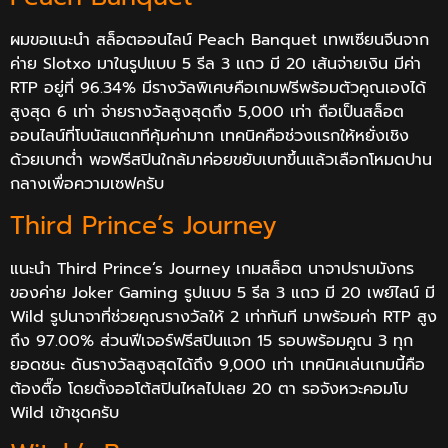
ผมขอแนะนำ สล็อตออนไลน์ Peach Banquet เทพเซียนจีนจาก
ค่าย Slotxo มาในรูปแบบ 5 รีล 3 แถว มี 20 เส้นจ่ายเงิน มีค่า
RTP อยู่ที่ 96.34% มีรางวัลพิเศษคือเกมฟรีพร้อมตัวคูณเองได้
สูงสุด 6 เท่า จ่ายรางวัลสูงสุดถึง 5,000 เท่า ถือเป็นสล็อต
ออนไลน์ที่โบนัสแตกทีคุ้มค่ามาก เทคนิคคือช่วงแรกให้หยั่งเชิง
ด้วยเบทต่ำ พอฟรีสปินใกล้มาค่อยขยับเบทขึ้นแล้วเลือกโหมดปาน
กลางเพื่อความเซฟครับ
Third Prince’s Journey
แนะนำ Third Prince’s Journey เกมสล็อต นาจาปราบมังกร
ของค่าย Joker Gaming รูปแบบ 5 รีล 3 แถว มี 20 เพย์ไลน์ มี
Wild รูปนาจาที่ช่วยคูณรางวัลให้ 2 เท่าทันที มาพร้อมค่า RTP สูง
ถึง 97.00% ส่วนฟีเจอร์ฟรีสปินแจก 15 รอบพร้อมคูณ 3 ทุก
ยอดชนะ ดันรางวัลสูงสุดได้ถึง 9,000 เท่า เทคนิคเล่นเกมนี้คือ
ต้องตื๊อ โดยตั้งออโต้สปินไหลไปเลย 20 ตา รอจังหวะคอมโบ
Wild เข้าชุดครับ