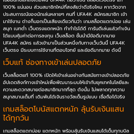
100% แน่นอน ส่วนสมาชิกใหม่ที่สงสัยว่าดีจริงไหม หากวัดจาก
ประสบการณ์ของนักเล่นหลายๆ คนที่ UFA4K สมัครสมาชิก เข้า
มาใช้งาน ต่างก็บอกเป็นเสียงเดียวกันว่า เกมสล็อตแตกบ่อย เล่น
สนุก เบทต่ำ เว็บตรงแตกหนัก ทำกำไรได้ดี การันตีเล่นแล้วทำเงิน
ได้แบบคุ้มค่าต่อการลงทุน เว็บสล็อต ชั้นนำมีข้อดีมากมาย
UFA4K สมัคร แล้วเข้ามาเป็นส่วนหนึ่งกับทางเว็บวันนี้ UFA4K
เว็บตรง มีระบบการใช้งานที่ตอบโจทย์ และข้อดีมากมาย ดังนี้
เว็บแท้ ช่องทางเข้าเล่นปลอดภัย
เว็บสล็อตแท้ 100% เปิดให้เข้าเล่นอย่างทันสมัยทางเข้าปลอดภัย
อัปเดตลิงก์ทางเข้าใหม่เพื่อพัฒนาระบบให้เข้ากับยุคเทคโนโลยีและ
ความสะดวกสบายต่อสมาชิกมากที่สุด ดังนั้น ไม่พลาดทุกความ
สนุกสนานเต็มที่ เดิมพันได้เงินรางวัลเต็มรูปแบบ เชื่อถือได้จริง
เกมสล็อตโบนัสแตกหนัก ลุ้นรับเงินแสน
ได้ทุกวัน
เกมสล็อตแตกบ่อย แตกหนัก พร้อมลุ้นรับเงินแสนได้เต็มทุกบบิล