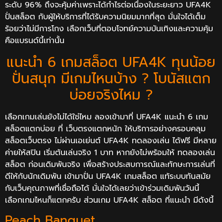
ระดับ 96% ถึงจะคุ้มค่าเพราะได้กำไรต่อเนื่องในระยะยาว UFA4K
ปั่นสล็อต กับผู้ให้บริการที่ได้รับความนิยมมากที่สุด มั่นใจได้เต็ม
ร้อยว่าไม่มีการโกง เลือกเว็บที่ตอบโจทย์ความบันเทิงและความคุ้ม
คือแบรนด์นี้เท่านั้น
แนะนำ 6 เกมสล็อต UFA4K ทุนน้อย
ปั่นสนุก มีเกมไหนบ้าง ? โบนัสแตก
บ่อยจริงไหม ?
เลือกเกมเล่นยังไม่ได้ใช่ไหม ลองเข้ามาที่ UFA4K แนะนำ 6 เกม
สล็อตแตกบ่อย ที่ เว็บตรงแตกหนัก ให้บริการอย่างครอบคลุม
สล็อตเว็บตรง ไม่ผ่านเอเย่นต์ UFA4K ทดลองเล่น ได้ฟรี มีหลาย
ค่ายให้สปิน เริ่มต้นเล่นจริง 1 บาท หากยังไม่พร้อมให้ ทดลองเล่น
สล็อต ก่อนเดิมพันจริง เพื่อสร้างประสบการณ์และทักษะการเล่นที่
ดีให้กับนักเดิมพัน เข้ามาปั่น UFA4K เกมสล็อต แท้ระบบทันสมัย
กับเว็บคุณภาพที่เชื่อถือได้ มั่นใจได้เลยว่าเข้าร่วมเดิมพันวันนี้
เลือกเกมไหนก็แตกครับ ส่วนเกม UFA4K สล็อต ที่แนะนำ มีดังนี้
Peach Banquet