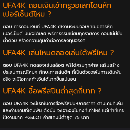
UFA4K ถอนเงินเข้าทรูวอเลทโดนหัก
เปอร์เซ็นต์ไหม ?
ตอบ การถอนเงินที่ UFA4K ใช้งานระบบวอเลทไม่มีการหัก
เปอร์เซ็นต์ มั่นใจได้เลย ฟรีค่าธรรมเนียมทุกรายการ ถอนไม่มีขั้น
ต่ำด้วย สร้างความคุ้มค่าต่อการลงทุนจริงๆ
UFA4K เล่นโหมดลองเล่นได้ฟรีไหม ?
ตอบ UFA4K ทดลองเล่นสล็อต ฟรีได้ครบทุกค่าย เสริมสร้าง
ประสบการณ์ใหม่ๆ ทักษะการเล่นดีๆ ที่เป็นตัวช่วยในการเดิมพัน
จริง จะมีโอกาสทำเงินได้มากขึ้นแน่นอน
UFA4K ซื้อฟรีสปินต่ำสุดกี่บาท ?
ตอบ UFA4K จะมีเรทในการซื้อฟรีสปินหลายราคา ตามเกมที่เล่น
และค่ายเกมที่เดิมพัน ดังนั้น จะเจาะจงไม่คงที่เท่าไหร่ แต่เท่าที่เคย
ใช้งานมาก PGSLOT ค่ายเกมนี้ต่ำสุด 75 บาท