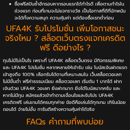
ซื้อฟรีสปินซ้ำอีกรอบหากรอบแรกได้กำไรดี เพื่อตามกำไรใน
ช่วงแรก ก่อนที่เกมจะไม่แจกรางวัล เป็นโอกาสที่ดีที่นักพนัน
จะได้ทั้งความสนุก ความคุ้มค่า แต่ต้องซื้อเรทต่ำก่อน
UFA4K รับโปรโมชั่น เพิ่มโอกาสชนะ
จริงไหม ? สล็อตเว็บตรงแจกเครดิต
ฟรี ดีอย่างไร ?
ทุนไม่มีไม่เป็นไร เพราะที่ UFA4K สล็อตเว็บตรง มีกิจกรรมพิเศษ
และ UFA4K โปรโมชั่น หลากหลายให้เข้ารับ เช่น โบนัสเงินฝากแรก
เข้าสูงถึง 100% เลือกรับได้ตามที่เหมาะสมใน เว็บสล็อตวอเลท
ไม่มีขั้นต่ำ ฟรีค่าธรรมเนียม สล็อตวอเลท เริ่มต้น 1 บาทได้ ฝาก
เงินด้วย UFA4K วอเลท ยิ่งฝากมาก ยิ่งได้โบนัสมากครับ และ
หากไม่มีทุน สมัครแล้วเข้าทำตามเงื่อนไขและรับโปร UFA4K
เครดิตฟรี เล่นเกมได้ครบทุกค่าย ข้อดีคือเล่นได้ทุกเกม เทิร์นน้อย
ถอนได้ จ่ายไม่อั้น การันตีสร้างความคุ้มค่าได้จริง
FAQs คำถามที่พบบ่อย