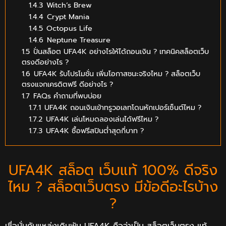
1.4.3
Witch’s Brew
1.4.4
Crypt Mania
1.4.5
Octopus Life
1.4.6
Neptune Treasure
1.5
ปั่นสล็อต UFA4K อย่างไรให้ได้ถอนเงิน ? เทคนิคสล็อตเว็บ
ตรงดีอย่างไร ?
1.6
UFA4K รับโปรโมชั่น เพิ่มโอกาสชนะจริงไหม ? สล็อตเว็บ
ตรงแจกเครดิตฟรี ดีอย่างไร ?
1.7
FAQs คำถามที่พบบ่อย
1.7.1
UFA4K ถอนเงินเข้าทรูวอเลทโดนหักเปอร์เซ็นต์ไหม ?
1.7.2
UFA4K เล่นโหมดลองเล่นได้ฟรีไหม ?
1.7.3
UFA4K ซื้อฟรีสปินต่ำสุดกี่บาท ?
UFA4K สล็อต เว็บแท้ 100% ดีจริง
ไหม ? สล็อตเว็บตรง มีข้อดีอะไรบ้าง
?
เชื่อมั่นกับแหล่งเดิมพัน UFA4K ถือว่าเป็น สล็อตเว็บตรง แท้