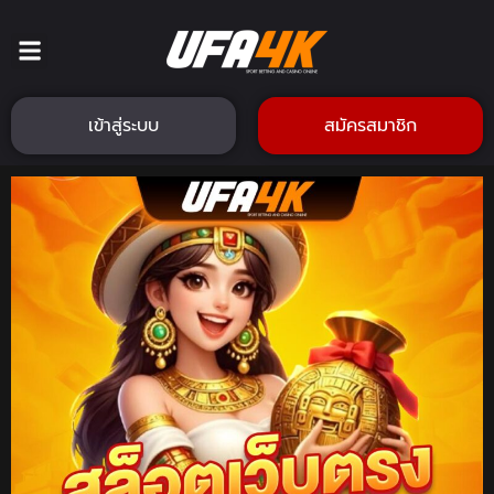
เข้าสู่ระบบ
สมัครสมาชิก