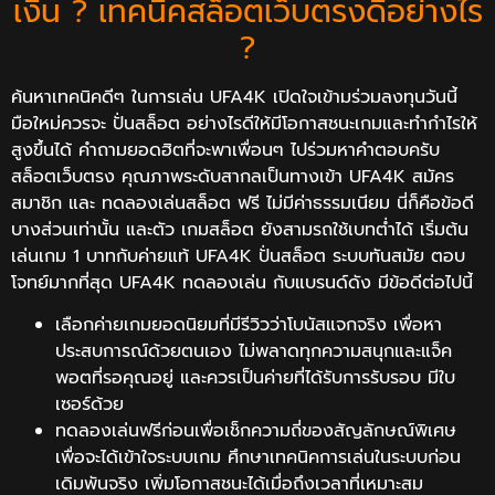
เงิน ? เทคนิคสล็อตเว็บตรงดีอย่างไร
?
ค้นหาเทคนิคดีๆ ในการเล่น UFA4K เปิดใจเข้ามร่วมลงทุนวันนี้
มือใหม่ควรจะ ปั่นสล็อต อย่างไรดีให้มีโอกาสชนะเกมและทำกำไรให้
สูงขึ้นได้ คำถามยอดฮิตที่จะพาเพื่อนๆ ไปร่วมหาคำตอบครับ
สล็อตเว็บตรง คุณภาพระดับสากลเป็นทางเข้า UFA4K สมัคร
สมาชิก และ ทดลองเล่นสล็อต ฟรี ไม่มีค่าธรรมเนียม นี่ก็คือข้อดี
บางส่วนเท่านั้น และตัว เกมสล็อต ยังสามรถใช้เบทต่ำได้ เริ่มต้น
เล่นเกม 1 บาทกับค่ายแท้ UFA4K ปั่นสล็อต ระบบทันสมัย ตอบ
โจทย์มากที่สุด UFA4K ทดลองเล่น กับแบรนด์ดัง มีข้อดีต่อไปนี้
เลือกค่ายเกมยอดนิยมที่มีรีวิวว่าโบนัสแจกจริง เพื่อหา
ประสบการณ์ด้วยตนเอง ไม่พลาดทุกความสนุกและแจ็ค
พอตที่รอคุณอยู่ และควรเป็นค่ายที่ได้รับการรับรอบ มีใบ
เซอร์ด้วย
ทดลองเล่นฟรีก่อนเพื่อเช็กความถี่ของสัญลักษณ์พิเศษ
เพื่อจะได้เข้าใจระบบเกม ศึกษาเทคนิคการเล่นในระบบก่อน
เดิมพันจริง เพิ่มโอกาสชนะได้เมื่อถึงเวลาที่เหมาะสม