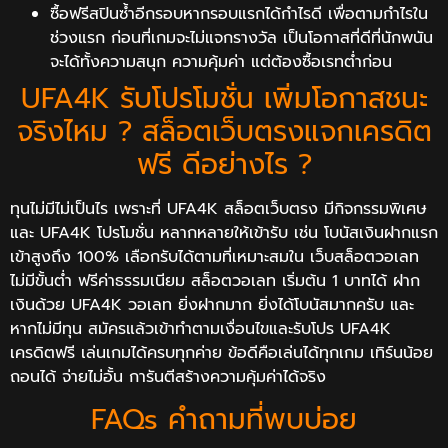
ซื้อฟรีสปินซ้ำอีกรอบหากรอบแรกได้กำไรดี เพื่อตามกำไรใน
ช่วงแรก ก่อนที่เกมจะไม่แจกรางวัล เป็นโอกาสที่ดีที่นักพนัน
จะได้ทั้งความสนุก ความคุ้มค่า แต่ต้องซื้อเรทต่ำก่อน
UFA4K รับโปรโมชั่น เพิ่มโอกาสชนะ
จริงไหม ? สล็อตเว็บตรงแจกเครดิต
ฟรี ดีอย่างไร ?
ทุนไม่มีไม่เป็นไร เพราะที่ UFA4K สล็อตเว็บตรง มีกิจกรรมพิเศษ
และ UFA4K โปรโมชั่น หลากหลายให้เข้ารับ เช่น โบนัสเงินฝากแรก
เข้าสูงถึง 100% เลือกรับได้ตามที่เหมาะสมใน เว็บสล็อตวอเลท
ไม่มีขั้นต่ำ ฟรีค่าธรรมเนียม สล็อตวอเลท เริ่มต้น 1 บาทได้ ฝาก
เงินด้วย UFA4K วอเลท ยิ่งฝากมาก ยิ่งได้โบนัสมากครับ และ
หากไม่มีทุน สมัครแล้วเข้าทำตามเงื่อนไขและรับโปร UFA4K
เครดิตฟรี เล่นเกมได้ครบทุกค่าย ข้อดีคือเล่นได้ทุกเกม เทิร์นน้อย
ถอนได้ จ่ายไม่อั้น การันตีสร้างความคุ้มค่าได้จริง
FAQs คำถามที่พบบ่อย