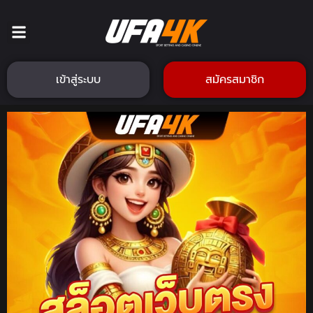
เข้าสู่ระบบ
สมัครสมาชิก