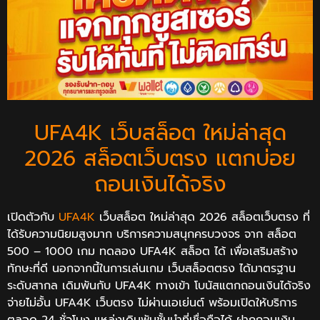
UFA4K เว็บสล็อต ใหม่ล่าสุด
2026 สล็อตเว็บตรง แตกบ่อย
ถอนเงินได้จริง
เปิดตัวกับ
UFA4K
เว็บสล็อต ใหม่ล่าสุด 2026 สล็อตเว็บตรง ที่
ได้รับความนิยมสูงมาก บริการความสนุกครบวงจร จาก สล็อต
500 – 1000 เกม ทดลอง UFA4K สล็อต ได้ เพื่อเสริมสร้าง
ทักษะที่ดี นอกจากนี้ในการเล่นเกม เว็บสล็อตตรง ได้มาตรฐาน
ระดับสากล เดิมพันกับ UFA4K ทางเข้า โบนัสแตกถอนเงินได้จริง
จ่ายไม่อั้น UFA4K เว็บตรง ไม่ผ่านเอเย่นต์ พร้อมเปิดให้บริการ
ตลอด 24 ชั่วโมง แหล่งเดิมพันชั้นนำที่เชื่อถือได้ ฝากถอนเงิน