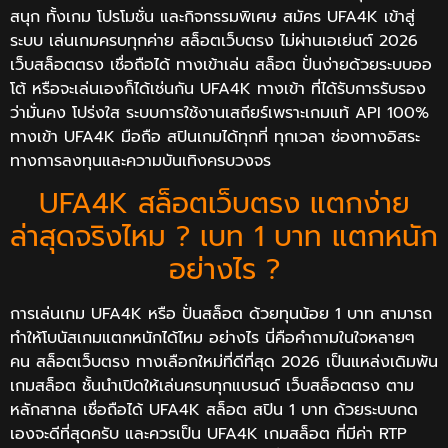
สนุก ทั้งเกม โปรโมชั่น และกิจกรรมพิเศษ สมัคร UFA4K เข้าสู่
ระบบ เล่นเกมครบทุกค่าย สล็อตเว็บตรง ไม่ผ่านเอเย่นต์ 2026
เว็บสล็อตตรง เชื่อถือได้ ทางเข้าเล่น สล็อต ปั่นง่ายด้วยระบบออ
โต้ หรือจะเล่นเองก็ได้เช่นกัน UFA4K ทางเข้า ที่ได้รับการรับรอง
ว่ามั่นคง โปร่งใส ระบบการใช้งานเสถียร์เพราะเกมแท้ API 100%
ทางเข้า UFA4K มือถือ สปินเกมได้ทุกที่ ทุกเวลา ช่องทางอิสระ
ทางการลงทุนและความบันเทิงครบวงจร
UFA4K สล็อตเว็บตรง แตกง่าย
ล่าสุดจริงไหม ? เบท 1 บาท แตกหนัก
อย่างไร ?
การเล่นเกม UFA4K หรือ ปั่นสล็อต ด้วยทุนน้อย 1 บาท สามารถ
ทำให้โบนัสเกมแตกหนักได้ไหม อย่างไร นี่คือคำถามในใจหลายๆ
คน สล็อตเว็บตรง ทางเลือกใหม่ที่ดีที่สุด 2026 เป็นแหล่งเดิมพัน
เกมสล็อต ชั้นนำเปิดให้เล่นครบทุกแบรนด์ เว็บสล็อตตรง ตาม
หลักสากล เชื่อถือได้ UFA4K สล็อต สปิน 1 บาท ด้วยระบบกด
เองจะดีที่สุดครับ และควรเป็น UFA4K เกมสล็อต ที่มีค่า RTP