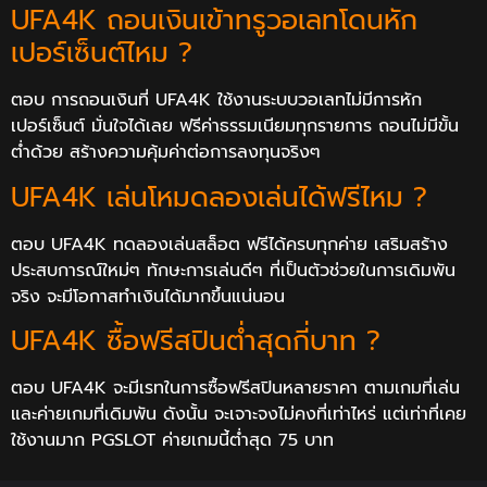
UFA4K ถอนเงินเข้าทรูวอเลทโดนหัก
เปอร์เซ็นต์ไหม ?
ตอบ การถอนเงินที่ UFA4K ใช้งานระบบวอเลทไม่มีการหัก
เปอร์เซ็นต์ มั่นใจได้เลย ฟรีค่าธรรมเนียมทุกรายการ ถอนไม่มีขั้น
ต่ำด้วย สร้างความคุ้มค่าต่อการลงทุนจริงๆ
UFA4K เล่นโหมดลองเล่นได้ฟรีไหม ?
ตอบ UFA4K ทดลองเล่นสล็อต ฟรีได้ครบทุกค่าย เสริมสร้าง
ประสบการณ์ใหม่ๆ ทักษะการเล่นดีๆ ที่เป็นตัวช่วยในการเดิมพัน
จริง จะมีโอกาสทำเงินได้มากขึ้นแน่นอน
UFA4K ซื้อฟรีสปินต่ำสุดกี่บาท ?
ตอบ UFA4K จะมีเรทในการซื้อฟรีสปินหลายราคา ตามเกมที่เล่น
และค่ายเกมที่เดิมพัน ดังนั้น จะเจาะจงไม่คงที่เท่าไหร่ แต่เท่าที่เคย
ใช้งานมาก PGSLOT ค่ายเกมนี้ต่ำสุด 75 บาท