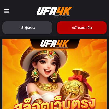
เข้าสู่ระบบ
สมัครสมาชิก