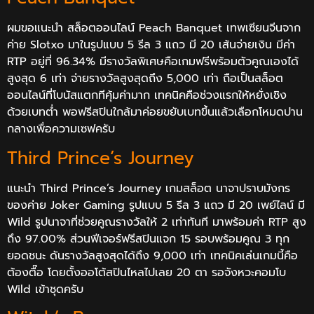
ผมขอแนะนำ สล็อตออนไลน์ Peach Banquet เทพเซียนจีนจาก
ค่าย Slotxo มาในรูปแบบ 5 รีล 3 แถว มี 20 เส้นจ่ายเงิน มีค่า
RTP อยู่ที่ 96.34% มีรางวัลพิเศษคือเกมฟรีพร้อมตัวคูณเองได้
สูงสุด 6 เท่า จ่ายรางวัลสูงสุดถึง 5,000 เท่า ถือเป็นสล็อต
ออนไลน์ที่โบนัสแตกทีคุ้มค่ามาก เทคนิคคือช่วงแรกให้หยั่งเชิง
ด้วยเบทต่ำ พอฟรีสปินใกล้มาค่อยขยับเบทขึ้นแล้วเลือกโหมดปาน
กลางเพื่อความเซฟครับ
Third Prince’s Journey
แนะนำ Third Prince’s Journey เกมสล็อต นาจาปราบมังกร
ของค่าย Joker Gaming รูปแบบ 5 รีล 3 แถว มี 20 เพย์ไลน์ มี
Wild รูปนาจาที่ช่วยคูณรางวัลให้ 2 เท่าทันที มาพร้อมค่า RTP สูง
ถึง 97.00% ส่วนฟีเจอร์ฟรีสปินแจก 15 รอบพร้อมคูณ 3 ทุก
ยอดชนะ ดันรางวัลสูงสุดได้ถึง 9,000 เท่า เทคนิคเล่นเกมนี้คือ
ต้องตื๊อ โดยตั้งออโต้สปินไหลไปเลย 20 ตา รอจังหวะคอมโบ
Wild เข้าชุดครับ