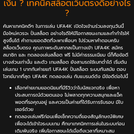
เงิน ? เทคนิคสล็อตเว็บตรงดีอย่างไร
?
ค้นหาเทคนิคดีๆ ในการเล่น UFA4K เปิดใจเข้ามร่วมลงทุนวันนี้
มือใหม่ควรจะ ปั่นสล็อต อย่างไรดีให้มีโอกาสชนะเกมและทำกำไรให้
สูงขึ้นได้ คำถามยอดฮิตที่จะพาเพื่อนๆ ไปร่วมหาคำตอบครับ
สล็อตเว็บตรง คุณภาพระดับสากลเป็นทางเข้า UFA4K สมัคร
สมาชิก และ ทดลองเล่นสล็อต ฟรี ไม่มีค่าธรรมเนียม นี่ก็คือข้อดี
บางส่วนเท่านั้น และตัว เกมสล็อต ยังสามรถใช้เบทต่ำได้ เริ่มต้น
เล่นเกม 1 บาทกับค่ายแท้ UFA4K ปั่นสล็อต ระบบทันสมัย ตอบ
โจทย์มากที่สุด UFA4K ทดลองเล่น กับแบรนด์ดัง มีข้อดีต่อไปนี้
เลือกค่ายเกมยอดนิยมที่มีรีวิวว่าโบนัสแจกจริง เพื่อหา
ประสบการณ์ด้วยตนเอง ไม่พลาดทุกความสนุกและแจ็ค
พอตที่รอคุณอยู่ และควรเป็นค่ายที่ได้รับการรับรอบ มีใบ
เซอร์ด้วย
ทดลองเล่นฟรีก่อนเพื่อเช็กความถี่ของสัญลักษณ์พิเศษ
เพื่อจะได้เข้าใจระบบเกม ศึกษาเทคนิคการเล่นในระบบก่อน
เดิมพันจริง เพิ่มโอกาสชนะได้เมื่อถึงเวลาที่เหมาะสม