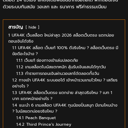
ด้วยระบบทันสมัย วอเลท และ ธนาคาร ฟรีค่าธรรมเนียม
สารบัญ
hide
1
UFA4K เว็บสล็อต ใหม่ล่าสุด 2026 สล็อตเว็บตรง แตกบ่อย
ถอนเงินได้จริง
1.1
UFA4K สล็อต เว็บแท้ 100% ดีจริงไหม ? สล็อตเว็บตรง มี
ข้อดีอะไรบ้าง ?
1.1.1
เว็บแท้ ช่องทางเข้าเล่นปลอดภัย
1.1.2
เกมสล็อตโบนัสแตกหนัก ลุ้นรับเงินแสนได้ทุกวัน
1.1.3
ทำรายการถอนเงินผ่านวอเลทได้ตลอดทั้งวัน
1.2
ทางเข้า UFA4K ระบบออโต้ เข้าหน้ารวมเกมไวไหม ? เสถียร
อย่างไร ?
1.3
UFA4K สล็อตเว็บตรง แตกง่าย ล่าสุดจริงไหม ? เบท 1
บาท แตกหนักอย่างไร ?
1.4
แนะนำ 6 เกมสล็อต UFA4K ทุนน้อยปั่นสนุก มีเกมไหนบ้าง
? โบนัสแตกบ่อยจริงไหม ?
1.4.1
Peach Banquet
1.4.2
Third Prince’s Journey