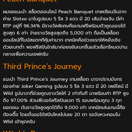
ผมขอแนะนำ สล็อตออนไลน์ Peach Banquet เทพเซียนจีนจาก
ค่าย Slotxo มาในรูปแบบ 5 รีล 3 แถว มี 20 เส้นจ่ายเงิน มีค่า
RTP อยู่ที่ 96.34% มีรางวัลพิเศษคือเกมฟรีพร้อมตัวคูณเองได้
สูงสุด 6 เท่า จ่ายรางวัลสูงสุดถึง 5,000 เท่า ถือเป็นสล็อต
ออนไลน์ที่โบนัสแตกทีคุ้มค่ามาก เทคนิคคือช่วงแรกให้หยั่งเชิง
ด้วยเบทต่ำ พอฟรีสปินใกล้มาค่อยขยับเบทขึ้นแล้วเลือกโหมดปาน
กลางเพื่อความเซฟครับ
Third Prince’s Journey
แนะนำ Third Prince’s Journey เกมสล็อต นาจาปราบมังกร
ของค่าย Joker Gaming รูปแบบ 5 รีล 3 แถว มี 20 เพย์ไลน์ มี
Wild รูปนาจาที่ช่วยคูณรางวัลให้ 2 เท่าทันที มาพร้อมค่า RTP สูง
ถึง 97.00% ส่วนฟีเจอร์ฟรีสปินแจก 15 รอบพร้อมคูณ 3 ทุก
ยอดชนะ ดันรางวัลสูงสุดได้ถึง 9,000 เท่า เทคนิคเล่นเกมนี้คือ
ต้องตื๊อ โดยตั้งออโต้สปินไหลไปเลย 20 ตา รอจังหวะคอมโบ
Wild เข้าชุดครับ