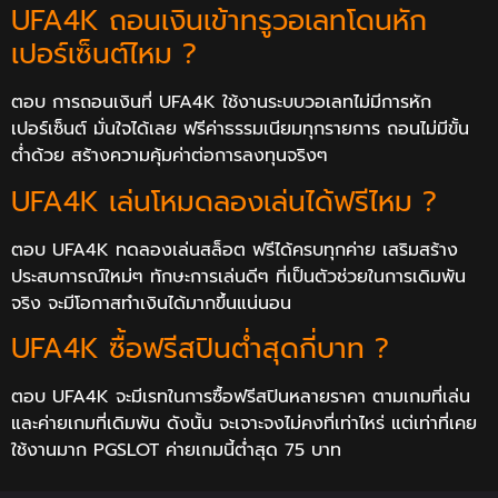
UFA4K ถอนเงินเข้าทรูวอเลทโดนหัก
เปอร์เซ็นต์ไหม ?
ตอบ การถอนเงินที่ UFA4K ใช้งานระบบวอเลทไม่มีการหัก
เปอร์เซ็นต์ มั่นใจได้เลย ฟรีค่าธรรมเนียมทุกรายการ ถอนไม่มีขั้น
ต่ำด้วย สร้างความคุ้มค่าต่อการลงทุนจริงๆ
UFA4K เล่นโหมดลองเล่นได้ฟรีไหม ?
ตอบ UFA4K ทดลองเล่นสล็อต ฟรีได้ครบทุกค่าย เสริมสร้าง
ประสบการณ์ใหม่ๆ ทักษะการเล่นดีๆ ที่เป็นตัวช่วยในการเดิมพัน
จริง จะมีโอกาสทำเงินได้มากขึ้นแน่นอน
UFA4K ซื้อฟรีสปินต่ำสุดกี่บาท ?
ตอบ UFA4K จะมีเรทในการซื้อฟรีสปินหลายราคา ตามเกมที่เล่น
และค่ายเกมที่เดิมพัน ดังนั้น จะเจาะจงไม่คงที่เท่าไหร่ แต่เท่าที่เคย
ใช้งานมาก PGSLOT ค่ายเกมนี้ต่ำสุด 75 บาท