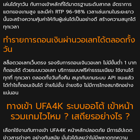
เล่นได้ทุกวัน กับทางเข้าหลักที่ได้มาตรฐานระดับสากล อัตราการ
แตกของเกมสูง และมีค่า RTP 96-98% เวลาเล่นเกมในระยะยาว
นั้นจะสร้างความคุ้มค่าให้กับผู้เล่นได้เป็นอย่างดี สร้างความสนุกได้
ทุกเวลา
ทำรายการถอนเงินผ่านวอเลทได้ตลอดทั้ง
วัน
สล็อตวอเลทเว็บตรง รองรับการถอนเงินวอเลท ไม่มีขั้นต่ำ 1 บาท
ก็ถอนได้ ด้วยระบบวอเลท บริการแบบฟรีค่าธรรมเนียม ใช้งานได้
ทุกที่ ทุกเวลา ตลอดทั้งวันทั้งคืน สนุกกับเกมระบบ API ชนะแล้ว
ได้กำไรก็ถอนเงินได้ จ่ายไม่อั้น จ่ายจริง ไม่มีการโกงสมาชิกอย่าง
แน่นอน
ทางเข้า UFA4K ระบบออโต้ เข้าหน้า
รวมเกมไวไหม ? เสถียรอย่างไร ?
เลือกใช้งานกับทางเข้า UFA4K หน้าหลักปลอดภัย มีการอัปเดต
ข่าวสารต่างๆ อย่างทันสมัย มั่นใจได้เลยว่าไม่มีพลาดทุกความ