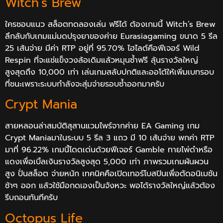
Witch’s Brew
ใครชอบแนว สล็อตทดลองเล่น ฟรีได้ ต้องเกมนี้ Witch’s Brew
ลึกลับกับเกมแม่มดปรุงยาของค่าย Eurasiagaming ขนาด 5 รีล
25 เส้นจ่าย มีค่า RTP อยู่ที่ 95.70% ไฮไลต์คือฟีเจอร์ Wild
Respin ที่จะแช่แข็งวงล้อเดิมแล้วหมุนซ้ำฟรี ลุ้นรางวัลใหญ่
สูงสุดถึง 10,000 เท่า เล่นเกมสลับปกติและออโต้ให้เพิ่มเบทรอบ
ที่ชนะเพราะระบบกำลังจะสุ่มจ่ายรอบซ้ำออกมาครับ
Crypt Mania
สายหลอนล่าสมบัติสุสานแวมไพร์จากค่าย EA Gaming เกม
Crypt Maniaมาในระบบ 5 รีล 3 แถว มี 10 เส้นจ่าย พกค่า RTP
มาที่ 96.22% เกมนี้โดดเด่นด้วยฟีเจอร์ Gamble ทายไพ่ดำหรือ
แดงเพื่อเบิ้ลเงินรางวัลสูงสุด 5,000 เท่า ภาพรวมเกมผันผวน
สูง ปั่นสล็อต จ่ายหนัก เทคนิคคือเปิดเทอร์โบสปินเพื่อตัดอนิเมชัน
ช้าๆ ออก แล้วใช้มือกดเองเป็นจังหวะ พอได้รางวัลใหญ่แล้วต้อง
รีบถอนทันทีครับ
Octopus Life