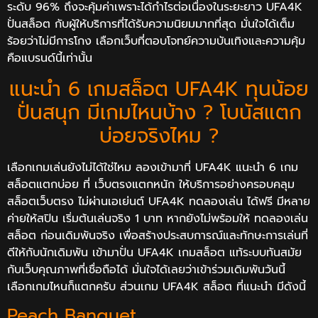
ระดับ 96% ถึงจะคุ้มค่าเพราะได้กำไรต่อเนื่องในระยะยาว UFA4K
ปั่นสล็อต กับผู้ให้บริการที่ได้รับความนิยมมากที่สุด มั่นใจได้เต็ม
ร้อยว่าไม่มีการโกง เลือกเว็บที่ตอบโจทย์ความบันเทิงและความคุ้ม
คือแบรนด์นี้เท่านั้น
แนะนำ 6 เกมสล็อต UFA4K ทุนน้อย
ปั่นสนุก มีเกมไหนบ้าง ? โบนัสแตก
บ่อยจริงไหม ?
เลือกเกมเล่นยังไม่ได้ใช่ไหม ลองเข้ามาที่ UFA4K แนะนำ 6 เกม
สล็อตแตกบ่อย ที่ เว็บตรงแตกหนัก ให้บริการอย่างครอบคลุม
สล็อตเว็บตรง ไม่ผ่านเอเย่นต์ UFA4K ทดลองเล่น ได้ฟรี มีหลาย
ค่ายให้สปิน เริ่มต้นเล่นจริง 1 บาท หากยังไม่พร้อมให้ ทดลองเล่น
สล็อต ก่อนเดิมพันจริง เพื่อสร้างประสบการณ์และทักษะการเล่นที่
ดีให้กับนักเดิมพัน เข้ามาปั่น UFA4K เกมสล็อต แท้ระบบทันสมัย
กับเว็บคุณภาพที่เชื่อถือได้ มั่นใจได้เลยว่าเข้าร่วมเดิมพันวันนี้
เลือกเกมไหนก็แตกครับ ส่วนเกม UFA4K สล็อต ที่แนะนำ มีดังนี้
Peach Banquet