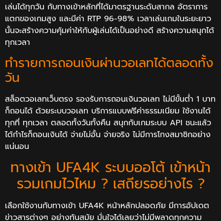
เล่นได้ทุกวัน กับทางเข้าหลักที่ได้มาตรฐานระดับสากล อัตราการ
แตกของเกมสูง และมีค่า RTP 96-98% เวลาเล่นเกมในระยะยาว
นั้นจะสร้างความคุ้มค่าให้กับผู้เล่นได้เป็นอย่างดี สร้างความสนุกได้
ทุกเวลา
ทำรายการถอนเงินผ่านวอเลทได้ตลอดทั้ง
วัน
สล็อตวอเลทเว็บตรง รองรับการถอนเงินวอเลท ไม่มีขั้นต่ำ 1 บาท
ก็ถอนได้ ด้วยระบบวอเลท บริการแบบฟรีค่าธรรมเนียม ใช้งานได้
ทุกที่ ทุกเวลา ตลอดทั้งวันทั้งคืน สนุกกับเกมระบบ API ชนะแล้ว
ได้กำไรก็ถอนเงินได้ จ่ายไม่อั้น จ่ายจริง ไม่มีการโกงสมาชิกอย่าง
แน่นอน
ทางเข้า UFA4K ระบบออโต้ เข้าหน้า
รวมเกมไวไหม ? เสถียรอย่างไร ?
เลือกใช้งานกับทางเข้า UFA4K หน้าหลักปลอดภัย มีการอัปเดต
ข่าวสารต่างๆ อย่างทันสมัย มั่นใจได้เลยว่าไม่มีพลาดทุกความ