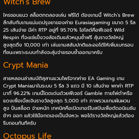
Witch’s Brew
ใครชอบแนว สล็อตทดลองเล่น ฟรีได้ ต้องเกมนี้ Witch’s Brew
ลึกลับกับเกมแม่มดปรุงยาของค่าย Eurasiagaming ขนาด 5 รีล
25 เส้นจ่าย มีค่า RTP อยู่ที่ 95.70% ไฮไลต์คือฟีเจอร์ Wild
Respin ที่จะแช่แข็งวงล้อเดิมแล้วหมุนซ้ำฟรี ลุ้นรางวัลใหญ่
สูงสุดถึง 10,000 เท่า เล่นเกมสลับปกติและออโต้ให้เพิ่มเบทรอบ
ที่ชนะเพราะระบบกำลังจะสุ่มจ่ายรอบซ้ำออกมาครับ
Crypt Mania
สายหลอนล่าสมบัติสุสานแวมไพร์จากค่าย EA Gaming เกม
Crypt Maniaมาในระบบ 5 รีล 3 แถว มี 10 เส้นจ่าย พกค่า RTP
มาที่ 96.22% เกมนี้โดดเด่นด้วยฟีเจอร์ Gamble ทายไพ่ดำหรือ
แดงเพื่อเบิ้ลเงินรางวัลสูงสุด 5,000 เท่า ภาพรวมเกมผันผวน
สูง ปั่นสล็อต จ่ายหนัก เทคนิคคือเปิดเทอร์โบสปินเพื่อตัดอนิเมชัน
ช้าๆ ออก แล้วใช้มือกดเองเป็นจังหวะ พอได้รางวัลใหญ่แล้วต้อง
รีบถอนทันทีครับ
Octopus Life