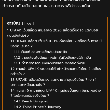
ด้วยระบบทันสมัย วอเลท และ ธนาคาร ฟรีค่าธรรมเนียม
สารบัญ
hide
1
UFA4K เว็บสล็อต ใหม่ล่าสุด 2026 สล็อตเว็บตรง แตกบ่อย
ถอนเงินได้จริง
1.1
UFA4K สล็อต เว็บแท้ 100% ดีจริงไหม ? สล็อตเว็บตรง มี
ข้อดีอะไรบ้าง ?
1.1.1
เว็บแท้ ช่องทางเข้าเล่นปลอดภัย
1.1.2
เกมสล็อตโบนัสแตกหนัก ลุ้นรับเงินแสนได้ทุกวัน
1.1.3
ทำรายการถอนเงินผ่านวอเลทได้ตลอดทั้งวัน
1.2
ทางเข้า UFA4K ระบบออโต้ เข้าหน้ารวมเกมไวไหม ? เสถียร
อย่างไร ?
1.3
UFA4K สล็อตเว็บตรง แตกง่าย ล่าสุดจริงไหม ? เบท 1
บาท แตกหนักอย่างไร ?
1.4
แนะนำ 6 เกมสล็อต UFA4K ทุนน้อยปั่นสนุก มีเกมไหนบ้าง
? โบนัสแตกบ่อยจริงไหม ?
1.4.1
Peach Banquet
1.4.2
Third Prince’s Journey