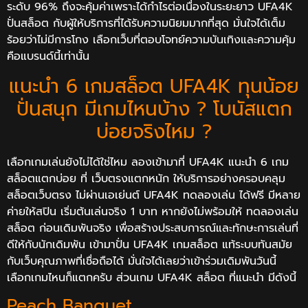
ระดับ 96% ถึงจะคุ้มค่าเพราะได้กำไรต่อเนื่องในระยะยาว UFA4K
ปั่นสล็อต กับผู้ให้บริการที่ได้รับความนิยมมากที่สุด มั่นใจได้เต็ม
ร้อยว่าไม่มีการโกง เลือกเว็บที่ตอบโจทย์ความบันเทิงและความคุ้ม
คือแบรนด์นี้เท่านั้น
แนะนำ 6 เกมสล็อต UFA4K ทุนน้อย
ปั่นสนุก มีเกมไหนบ้าง ? โบนัสแตก
บ่อยจริงไหม ?
เลือกเกมเล่นยังไม่ได้ใช่ไหม ลองเข้ามาที่ UFA4K แนะนำ 6 เกม
สล็อตแตกบ่อย ที่ เว็บตรงแตกหนัก ให้บริการอย่างครอบคลุม
สล็อตเว็บตรง ไม่ผ่านเอเย่นต์ UFA4K ทดลองเล่น ได้ฟรี มีหลาย
ค่ายให้สปิน เริ่มต้นเล่นจริง 1 บาท หากยังไม่พร้อมให้ ทดลองเล่น
สล็อต ก่อนเดิมพันจริง เพื่อสร้างประสบการณ์และทักษะการเล่นที่
ดีให้กับนักเดิมพัน เข้ามาปั่น UFA4K เกมสล็อต แท้ระบบทันสมัย
กับเว็บคุณภาพที่เชื่อถือได้ มั่นใจได้เลยว่าเข้าร่วมเดิมพันวันนี้
เลือกเกมไหนก็แตกครับ ส่วนเกม UFA4K สล็อต ที่แนะนำ มีดังนี้
Peach Banquet