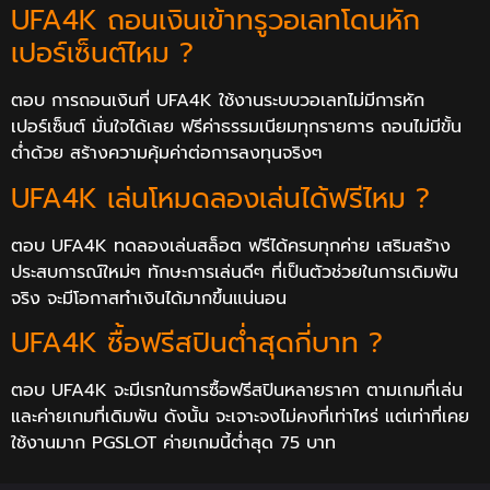
UFA4K ถอนเงินเข้าทรูวอเลทโดนหัก
เปอร์เซ็นต์ไหม ?
ตอบ การถอนเงินที่ UFA4K ใช้งานระบบวอเลทไม่มีการหัก
เปอร์เซ็นต์ มั่นใจได้เลย ฟรีค่าธรรมเนียมทุกรายการ ถอนไม่มีขั้น
ต่ำด้วย สร้างความคุ้มค่าต่อการลงทุนจริงๆ
UFA4K เล่นโหมดลองเล่นได้ฟรีไหม ?
ตอบ UFA4K ทดลองเล่นสล็อต ฟรีได้ครบทุกค่าย เสริมสร้าง
ประสบการณ์ใหม่ๆ ทักษะการเล่นดีๆ ที่เป็นตัวช่วยในการเดิมพัน
จริง จะมีโอกาสทำเงินได้มากขึ้นแน่นอน
UFA4K ซื้อฟรีสปินต่ำสุดกี่บาท ?
ตอบ UFA4K จะมีเรทในการซื้อฟรีสปินหลายราคา ตามเกมที่เล่น
และค่ายเกมที่เดิมพัน ดังนั้น จะเจาะจงไม่คงที่เท่าไหร่ แต่เท่าที่เคย
ใช้งานมาก PGSLOT ค่ายเกมนี้ต่ำสุด 75 บาท