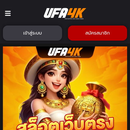
เข้าสู่ระบบ
สมัครสมาชิก