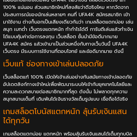
100% แน่นอน ส่วนสมาชิกใหม่ที่สงสัยว่าดีจริงไหม หากวัดจาก
ประสบการณ์ของนักเล่นหลายๆ คนที่ UFA4K สมัครสมาชิก เข้า
มาใช้งาน ต่างก็บอกเป็นเสียงเดียวกันว่า เกมสล็อตแตกบ่อย เล่น
สนุก เบทต่ำ เว็บตรงแตกหนัก ทำกำไรได้ดี การันตีเล่นแล้วทำเงิน
ได้แบบคุ้มค่าต่อการลงทุน เว็บสล็อต ชั้นนำมีข้อดีมากมาย
UFA4K สมัคร แล้วเข้ามาเป็นส่วนหนึ่งกับทางเว็บวันนี้ UFA4K
เว็บตรง มีระบบการใช้งานที่ตอบโจทย์ และข้อดีมากมาย ดังนี้
เว็บแท้ ช่องทางเข้าเล่นปลอดภัย
เว็บสล็อตแท้ 100% เปิดให้เข้าเล่นอย่างทันสมัยทางเข้าปลอดภัย
อัปเดตลิงก์ทางเข้าใหม่เพื่อพัฒนาระบบให้เข้ากับยุคเทคโนโลยีและ
ความสะดวกสบายต่อสมาชิกมากที่สุด ดังนั้น ไม่พลาดทุกความ
สนุกสนานเต็มที่ เดิมพันได้เงินรางวัลเต็มรูปแบบ เชื่อถือได้จริง
เกมสล็อตโบนัสแตกหนัก ลุ้นรับเงินแสน
ได้ทุกวัน
เกมสล็อตแตกบ่อย แตกหนัก พร้อมลุ้นรับเงินแสนได้เต็มทุกบบิล