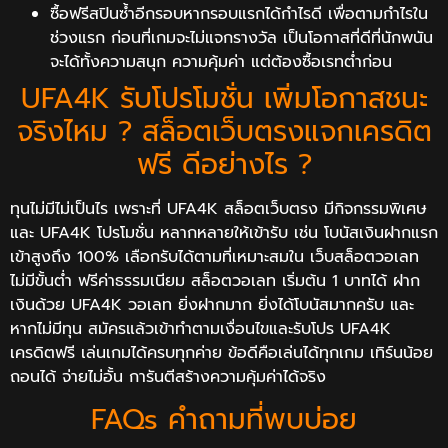
ซื้อฟรีสปินซ้ำอีกรอบหากรอบแรกได้กำไรดี เพื่อตามกำไรใน
ช่วงแรก ก่อนที่เกมจะไม่แจกรางวัล เป็นโอกาสที่ดีที่นักพนัน
จะได้ทั้งความสนุก ความคุ้มค่า แต่ต้องซื้อเรทต่ำก่อน
UFA4K รับโปรโมชั่น เพิ่มโอกาสชนะ
จริงไหม ? สล็อตเว็บตรงแจกเครดิต
ฟรี ดีอย่างไร ?
ทุนไม่มีไม่เป็นไร เพราะที่ UFA4K สล็อตเว็บตรง มีกิจกรรมพิเศษ
และ UFA4K โปรโมชั่น หลากหลายให้เข้ารับ เช่น โบนัสเงินฝากแรก
เข้าสูงถึง 100% เลือกรับได้ตามที่เหมาะสมใน เว็บสล็อตวอเลท
ไม่มีขั้นต่ำ ฟรีค่าธรรมเนียม สล็อตวอเลท เริ่มต้น 1 บาทได้ ฝาก
เงินด้วย UFA4K วอเลท ยิ่งฝากมาก ยิ่งได้โบนัสมากครับ และ
หากไม่มีทุน สมัครแล้วเข้าทำตามเงื่อนไขและรับโปร UFA4K
เครดิตฟรี เล่นเกมได้ครบทุกค่าย ข้อดีคือเล่นได้ทุกเกม เทิร์นน้อย
ถอนได้ จ่ายไม่อั้น การันตีสร้างความคุ้มค่าได้จริง
FAQs คำถามที่พบบ่อย