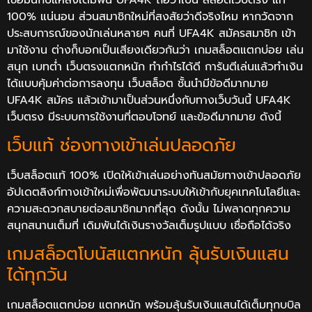
100% แน่นอน ส่วนสมาชิกใหม่ที่สงสัยว่าดีจริงไหม หากวัดจาก
ประสบการณ์ของนักเล่นหลายๆ คนที่ UFA4K สมัครสมาชิก เข้า
มาใช้งาน ต่างก็บอกเป็นเสียงเดียวกันว่า เกมสล็อตแตกบ่อย เล่น
สนุก เบทต่ำ เว็บตรงแตกหนัก ทำกำไรได้ดี การันตีเล่นแล้วทำเงิน
ได้แบบคุ้มค่าต่อการลงทุน เว็บสล็อต ชั้นนำมีข้อดีมากมาย
UFA4K สมัคร แล้วเข้ามาเป็นส่วนหนึ่งกับทางเว็บวันนี้ UFA4K
เว็บตรง มีระบบการใช้งานที่ตอบโจทย์ และข้อดีมากมาย ดังนี้
เว็บแท้ ช่องทางเข้าเล่นปลอดภัย
เว็บสล็อตแท้ 100% เปิดให้เข้าเล่นอย่างทันสมัยทางเข้าปลอดภัย
อัปเดตลิงก์ทางเข้าใหม่เพื่อพัฒนาระบบให้เข้ากับยุคเทคโนโลยีและ
ความสะดวกสบายต่อสมาชิกมากที่สุด ดังนั้น ไม่พลาดทุกความ
สนุกสนานเต็มที่ เดิมพันได้เงินรางวัลเต็มรูปแบบ เชื่อถือได้จริง
เกมสล็อตโบนัสแตกหนัก ลุ้นรับเงินแสน
ได้ทุกวัน
เกมสล็อตแตกบ่อย แตกหนัก พร้อมลุ้นรับเงินแสนได้เต็มทุกบบิล