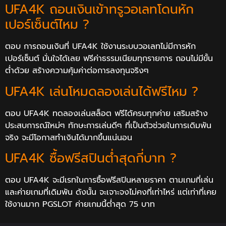
UFA4K ถอนเงินเข้าทรูวอเลทโดนหัก
เปอร์เซ็นต์ไหม ?
ตอบ การถอนเงินที่ UFA4K ใช้งานระบบวอเลทไม่มีการหัก
เปอร์เซ็นต์ มั่นใจได้เลย ฟรีค่าธรรมเนียมทุกรายการ ถอนไม่มีขั้น
ต่ำด้วย สร้างความคุ้มค่าต่อการลงทุนจริงๆ
UFA4K เล่นโหมดลองเล่นได้ฟรีไหม ?
ตอบ UFA4K ทดลองเล่นสล็อต ฟรีได้ครบทุกค่าย เสริมสร้าง
ประสบการณ์ใหม่ๆ ทักษะการเล่นดีๆ ที่เป็นตัวช่วยในการเดิมพัน
จริง จะมีโอกาสทำเงินได้มากขึ้นแน่นอน
UFA4K ซื้อฟรีสปินต่ำสุดกี่บาท ?
ตอบ UFA4K จะมีเรทในการซื้อฟรีสปินหลายราคา ตามเกมที่เล่น
และค่ายเกมที่เดิมพัน ดังนั้น จะเจาะจงไม่คงที่เท่าไหร่ แต่เท่าที่เคย
ใช้งานมาก PGSLOT ค่ายเกมนี้ต่ำสุด 75 บาท