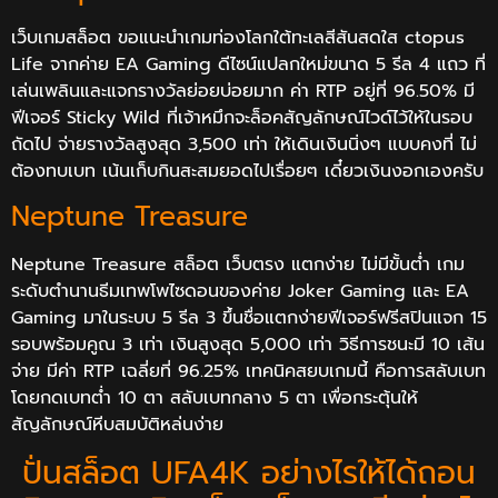
เว็บเกมสล็อต ขอแนะนำเกมท่องโลกใต้ทะเลสีสันสดใส ctopus
Life จากค่าย EA Gaming ดีไซน์แปลกใหม่ขนาด 5 รีล 4 แถว ที่
เล่นเพลินและแจกรางวัลย่อยบ่อยมาก ค่า RTP อยู่ที่ 96.50% มี
ฟีเจอร์ Sticky Wild ที่เจ้าหมึกจะล็อคสัญลักษณ์ไวด์ไว้ให้ในรอบ
ถัดไป จ่ายรางวัลสูงสุด 3,500 เท่า ให้เดินเงินนิ่งๆ แบบคงที่ ไม่
ต้องทบเบท เน้นเก็บกินสะสมยอดไปเรื่อยๆ เดี๋ยวเงินงอกเองครับ
Neptune Treasure
Neptune Treasure สล็อต เว็บตรง แตกง่าย ไม่มีขั้นต่ำ เกม
ระดับตำนานธีมเทพโพไซดอนของค่าย Joker Gaming และ EA
Gaming มาในระบบ 5 รีล 3 ขึ้นชื่อแตกง่ายฟีเจอร์ฟรีสปินแจก 15
รอบพร้อมคูณ 3 เท่า เงินสูงสุด 5,000 เท่า วิธีการชนะมี 10 เส้น
จ่าย มีค่า RTP เฉลี่ยที่ 96.25% เทคนิคสยบเกมนี้ คือการสลับเบท
โดยกดเบทต่ำ 10 ตา สลับเบทกลาง 5 ตา เพื่อกระตุ้นให้
สัญลักษณ์หีบสมบัติหล่นง่าย
ปั่นสล็อต UFA4K อย่างไรให้ได้ถอน