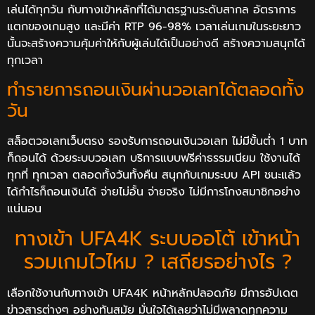
เล่นได้ทุกวัน กับทางเข้าหลักที่ได้มาตรฐานระดับสากล อัตราการ
แตกของเกมสูง และมีค่า RTP 96-98% เวลาเล่นเกมในระยะยาว
นั้นจะสร้างความคุ้มค่าให้กับผู้เล่นได้เป็นอย่างดี สร้างความสนุกได้
ทุกเวลา
ทำรายการถอนเงินผ่านวอเลทได้ตลอดทั้ง
วัน
สล็อตวอเลทเว็บตรง รองรับการถอนเงินวอเลท ไม่มีขั้นต่ำ 1 บาท
ก็ถอนได้ ด้วยระบบวอเลท บริการแบบฟรีค่าธรรมเนียม ใช้งานได้
ทุกที่ ทุกเวลา ตลอดทั้งวันทั้งคืน สนุกกับเกมระบบ API ชนะแล้ว
ได้กำไรก็ถอนเงินได้ จ่ายไม่อั้น จ่ายจริง ไม่มีการโกงสมาชิกอย่าง
แน่นอน
ทางเข้า UFA4K ระบบออโต้ เข้าหน้า
รวมเกมไวไหม ? เสถียรอย่างไร ?
เลือกใช้งานกับทางเข้า UFA4K หน้าหลักปลอดภัย มีการอัปเดต
ข่าวสารต่างๆ อย่างทันสมัย มั่นใจได้เลยว่าไม่มีพลาดทุกความ