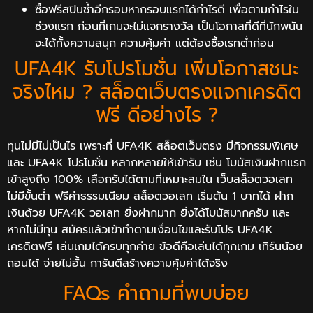
ซื้อฟรีสปินซ้ำอีกรอบหากรอบแรกได้กำไรดี เพื่อตามกำไรใน
ช่วงแรก ก่อนที่เกมจะไม่แจกรางวัล เป็นโอกาสที่ดีที่นักพนัน
จะได้ทั้งความสนุก ความคุ้มค่า แต่ต้องซื้อเรทต่ำก่อน
UFA4K รับโปรโมชั่น เพิ่มโอกาสชนะ
จริงไหม ? สล็อตเว็บตรงแจกเครดิต
ฟรี ดีอย่างไร ?
ทุนไม่มีไม่เป็นไร เพราะที่ UFA4K สล็อตเว็บตรง มีกิจกรรมพิเศษ
และ UFA4K โปรโมชั่น หลากหลายให้เข้ารับ เช่น โบนัสเงินฝากแรก
เข้าสูงถึง 100% เลือกรับได้ตามที่เหมาะสมใน เว็บสล็อตวอเลท
ไม่มีขั้นต่ำ ฟรีค่าธรรมเนียม สล็อตวอเลท เริ่มต้น 1 บาทได้ ฝาก
เงินด้วย UFA4K วอเลท ยิ่งฝากมาก ยิ่งได้โบนัสมากครับ และ
หากไม่มีทุน สมัครแล้วเข้าทำตามเงื่อนไขและรับโปร UFA4K
เครดิตฟรี เล่นเกมได้ครบทุกค่าย ข้อดีคือเล่นได้ทุกเกม เทิร์นน้อย
ถอนได้ จ่ายไม่อั้น การันตีสร้างความคุ้มค่าได้จริง
FAQs คำถามที่พบบ่อย