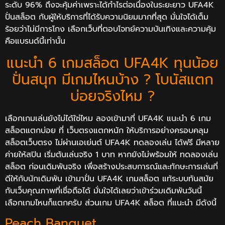
ระดับ 96% ถึงจะคุ้มค่าเพราะได้กำไรต่อเนื่องในระยะยาว UFA4K
ปั่นสล็อต กับผู้ให้บริการที่ได้รับความนิยมมากที่สุด มั่นใจได้เต็ม
ร้อยว่าไม่มีการโกง เลือกเว็บที่ตอบโจทย์ความบันเทิงและความคุ้ม
คือแบรนด์นี้เท่านั้น
แนะนำ 6 เกมสล็อต UFA4K ทุนน้อย
ปั่นสนุก มีเกมไหนบ้าง ? โบนัสแตก
บ่อยจริงไหม ?
เลือกเกมเล่นยังไม่ได้ใช่ไหม ลองเข้ามาที่ UFA4K แนะนำ 6 เกม
สล็อตแตกบ่อย ที่ เว็บตรงแตกหนัก ให้บริการอย่างครอบคลุม
สล็อตเว็บตรง ไม่ผ่านเอเย่นต์ UFA4K ทดลองเล่น ได้ฟรี มีหลาย
ค่ายให้สปิน เริ่มต้นเล่นจริง 1 บาท หากยังไม่พร้อมให้ ทดลองเล่น
สล็อต ก่อนเดิมพันจริง เพื่อสร้างประสบการณ์และทักษะการเล่นที่
ดีให้กับนักเดิมพัน เข้ามาปั่น UFA4K เกมสล็อต แท้ระบบทันสมัย
กับเว็บคุณภาพที่เชื่อถือได้ มั่นใจได้เลยว่าเข้าร่วมเดิมพันวันนี้
เลือกเกมไหนก็แตกครับ ส่วนเกม UFA4K สล็อต ที่แนะนำ มีดังนี้
Peach Banquet