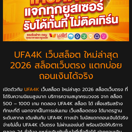
UFA4K เว็บสล็อต ใหม่ล่าสุด
2026 สล็อตเว็บตรง แตกบ่อย
ถอนเงินได้จริง
เปิดตัวกับ
UFA4K
เว็บสล็อต ใหม่ล่าสุด 2026 สล็อตเว็บตรง ที่
ได้รับความนิยมสูงมาก บริการความสนุกครบวงจร จาก สล็อต
500 – 1000 เกม ทดลอง UFA4K สล็อต ได้ เพื่อเสริมสร้าง
ทักษะที่ดี นอกจากนี้ในการเล่นเกม เว็บสล็อตตรง ได้มาตรฐาน
ระดับสากล เดิมพันกับ UFA4K ทางเข้า โบนัสแตกถอนเงินได้จริง
จ่ายไม่อั้น UFA4K เว็บตรง ไม่ผ่านเอเย่นต์ พร้อมเปิดให้บริการ
ตลอด 24 ชั่วโมง แหล่งเดิมพันชั้นนำที่เชื่อถือได้ ฝากถอนเงิน