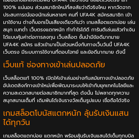
100% แน่นอน ส่วนสมาชิกใหม่ที่สงสัยว่าดีจริงไหม หากวัดจาก
ประสบการณ์ของนักเล่นหลายๆ คนที่ UFA4K สมัครสมาชิก เข้า
มาใช้งาน ต่างก็บอกเป็นเสียงเดียวกันว่า เกมสล็อตแตกบ่อย เล่น
สนุก เบทต่ำ เว็บตรงแตกหนัก ทำกำไรได้ดี การันตีเล่นแล้วทำเงิน
ได้แบบคุ้มค่าต่อการลงทุน เว็บสล็อต ชั้นนำมีข้อดีมากมาย
UFA4K สมัคร แล้วเข้ามาเป็นส่วนหนึ่งกับทางเว็บวันนี้ UFA4K
เว็บตรง มีระบบการใช้งานที่ตอบโจทย์ และข้อดีมากมาย ดังนี้
เว็บแท้ ช่องทางเข้าเล่นปลอดภัย
เว็บสล็อตแท้ 100% เปิดให้เข้าเล่นอย่างทันสมัยทางเข้าปลอดภัย
อัปเดตลิงก์ทางเข้าใหม่เพื่อพัฒนาระบบให้เข้ากับยุคเทคโนโลยีและ
ความสะดวกสบายต่อสมาชิกมากที่สุด ดังนั้น ไม่พลาดทุกความ
สนุกสนานเต็มที่ เดิมพันได้เงินรางวัลเต็มรูปแบบ เชื่อถือได้จริง
เกมสล็อตโบนัสแตกหนัก ลุ้นรับเงินแสน
ได้ทุกวัน
เกมสล็อตแตกบ่อย แตกหนัก พร้อมลุ้นรับเงินแสนได้เต็มทุกบบิล