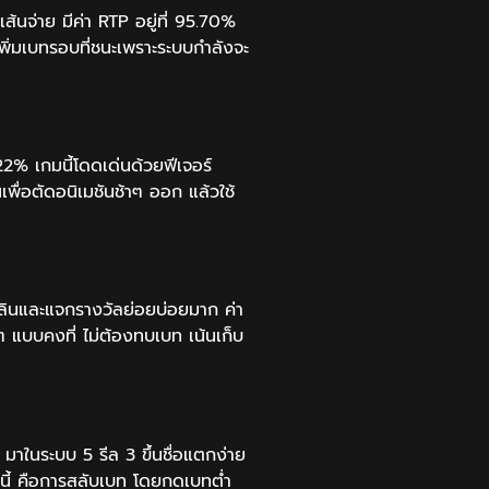
นจ่าย มีค่า RTP อยู่ที่ 95.70%
เพิ่มเบทรอบที่ชนะเพราะระบบกำลังจะ
% เกมนี้โดดเด่นด้วยฟีเจอร์
พื่อตัดอนิเมชันช้าๆ ออก แล้วใช้
ลินและแจกรางวัลย่อยบ่อยมาก ค่า
งๆ แบบคงที่ ไม่ต้องทบเบท เน้นเก็บ
ในระบบ 5 รีล 3 ขึ้นชื่อแตกง่าย
มนี้ คือการสลับเบท โดยกดเบทต่ำ