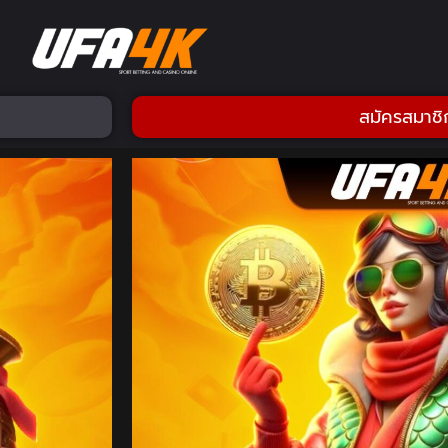
สมัครสมาชิ