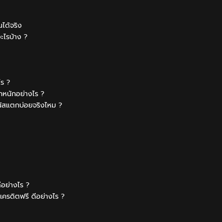
ได้จริง
ะไรบ้าง ?
ไร ?
กหนักอย่างไร ?
นัสแตกบ่อยจริงไหม ?
ีอย่างไร ?
ครดิตฟรี ดีอย่างไร ?