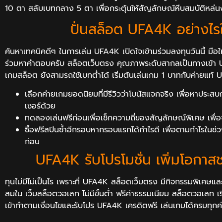
10 ตา สลับเบทกลาง 5 ตา เพื่อกระตุ้นให้สัญลักษณ์หีบสมบัติหล่น
ปั่นสล็อต UFA4K อย่างไรใ
ค้นหาเทคนิคดีๆ ในการเล่น UFA4K เปิดใจเข้ามร่วมลงทุนวันนี้ มือใ
ร่วมหาคำตอบครับ สล็อตเว็บตรง คุณภาพระดับสากลเป็นทางเข้า UFA4
เกมสล็อต ยังสามรถใช้เบทต่ำได้ เริ่มต้นเล่นเกม 1 บาทกับค่ายแท้
เลือกค่ายเกมยอดนิยมที่มีรีวิวว่าโบนัสแจกจริง เพื่อหาประ
เซอร์ด้วย
ทดลองเล่นฟรีก่อนเพื่อเช็กความถี่ของสัญลักษณ์พิเศษ เพื่อจ
ซื้อฟรีสปินซ้ำอีกรอบหากรอบแรกได้กำไรดี เพื่อตามกำไรในช่วงแ
ก่อน
UFA4K รับโปรโมชั่น เพิ่มโอกาส
ทุนไม่มีไม่เป็นไร เพราะที่ UFA4K สล็อตเว็บตรง มีกิจกรรมพิเศษแล
สมใน เว็บสล็อตวอเลท ไม่มีขั้นต่ำ ฟรีค่าธรรมเนียม สล็อตวอเลท เ
เข้าทำตามเงื่อนไขและรับโปร UFA4K เครดิตฟรี เล่นเกมได้ครบทุกค่าย 