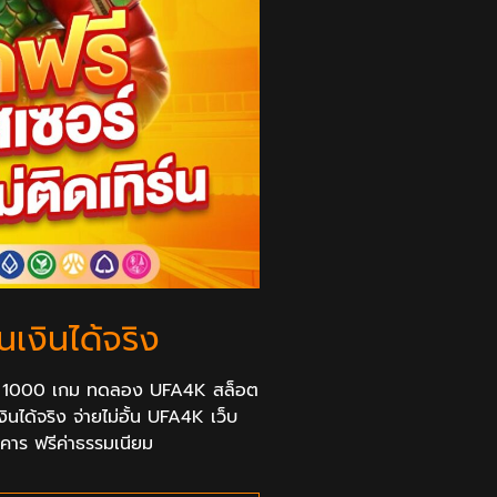
เงินได้จริง
0 – 1000 เกม ทดลอง UFA4K สล็อต
นได้จริง จ่ายไม่อั้น UFA4K เว็บ
าคาร ฟรีค่าธรรมเนียม