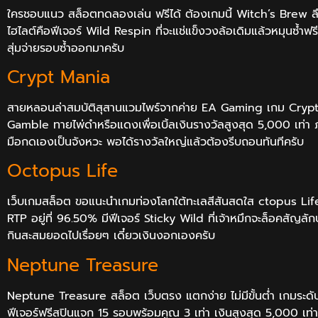
ใครชอบแนว สล็อตทดลองเล่น ฟรีได้ ต้องเกมนี้ Witch’s Brew ลึ
ไฮไลต์คือฟีเจอร์ Wild Respin ที่จะแช่แข็งวงล้อเดิมแล้วหมุนซ้ำฟ
สุ่มจ่ายรอบซ้ำออกมาครับ
Crypt Mania
สายหลอนล่าสมบัติสุสานแวมไพร์จากค่าย EA Gaming เกม Crypt Ma
Gamble ทายไพ่ดำหรือแดงเพื่อเบิ้ลเงินรางวัลสูงสุด 5,000 เท่า ภ
มือกดเองเป็นจังหวะ พอได้รางวัลใหญ่แล้วต้องรีบถอนทันทีครับ
Octopus Life
เว็บเกมสล็อต ขอแนะนำเกมท่องโลกใต้ทะเลสีสันสดใส ctopus Life
RTP อยู่ที่ 96.50% มีฟีเจอร์ Sticky Wild ที่เจ้าหมึกจะล็อคสัญลัก
กินสะสมยอดไปเรื่อยๆ เดี๋ยวเงินงอกเองครับ
Neptune Treasure
Neptune Treasure สล็อต เว็บตรง แตกง่าย ไม่มีขั้นต่ำ เกมระ
ฟีเจอร์ฟรีสปินแจก 15 รอบพร้อมคูณ 3 เท่า เงินสูงสุด 5,000 เท่า