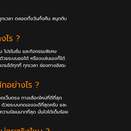
กเวลา ตลอดทั้งวันทั้งคืน สนุกกับ
างไร ?
ม โปรโมชั่น และกิจกรรมพิเศษ
ด้วยระบบออโต้ หรือจะเล่นเองก็ได้
กมได้ทุกที่ ทุกเวลา ช่องทางอิสระ
ักอย่างไร ?
ว็บตรง ทางเลือกใหม่ที่ดีที่สุด
 ด้วยระบบกดเองจะดีที่สุดครับ และ
ความนิยมมากที่สุด มั่นใจได้เต็มร้อย