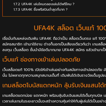
1.7.2
UFA4K เล่นโหมดลองเล่นได้ฟรีไหม ?
1.7.3
UFA4K ซื้อฟรีสปินต่ำสุดกี่บาท ?
UFA4K สล็อต เว็บแท้ 100
เชื่อมั่นกับแหล่งเดิมพัน UFA4K ถือว่าเป็น สล็อตเว็บตรง แท้ 
สมัครสมาชิก เข้ามาใช้งาน ต่างก็บอกเป็นเสียงเดียวกันว่า เกมสล็
ลงทุน เว็บสล็อต ชั้นนำมีข้อดีมากมาย UFA4K สมัคร แล้วเข้ามาเป็
เว็บแท้ ช่องทางเข้าเล่นปลอดภัย
เว็บสล็อตแท้ 100% เปิดให้เข้าเล่นอย่างทันสมัยทางเข้าปลอดภัย อ
นั้น ไม่พลาดทุกความสนุกสนานเต็มที่ เดิมพันได้เงินรางวัลเต็มรูปแบบ
เกมสล็อตโบนัสแตกหนัก ลุ้นรับเงินแสนได้ท
เกมสล็อตแตกบ่อย แตกหนัก พร้อมลุ้นรับเงินแสนได้เต็มทุกบบิล เ
เวลาเล่นเกมในระยะยาวนั้นจะสร้างความคุ้มค่าให้กับผู้เล่นได้เป็นอย่