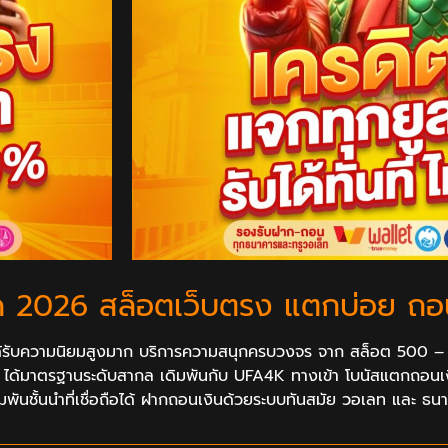
ุด 2026 สล็อตเว็บตรง แตกบ่อย ถอน
ี่ได้รับความนิยมสูงมาก บริการความสนุกครบวงจร จาก สล็อต 50
ตรง ได้มาตรฐานระดับสากล เดิมพันกับ UFA4K ทางเข้า โบนัสแตกถอนเงิ
มพันชั้นนำที่เชื่อถือได้ ฝากถอนเงินด้วยระบบทันสมัย วอเลท และ ธน