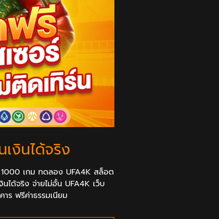
เงินได้จริง
0 – 1000 เกม ทดลอง UFA4K สล็อต
นได้จริง จ่ายไม่อั้น UFA4K เว็บ
าคาร ฟรีค่าธรรมเนียม