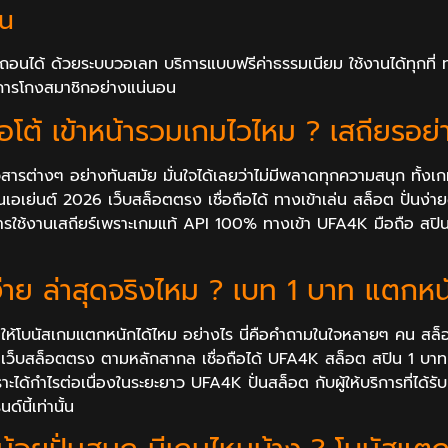
ัน
อนได้ ด้วยระบบวอเลท บริการแบบฟรีค่าธรรมเนียม ใช้งานได้ทุกที่ ทุ
่มีการโกงสมาชิกอย่างแน่นอน
ต้ เข้าหน้ารวมเกมไวไหม ? เสถียรอย่
ารต่างๆ อย่างทันสมัย มั่นใจได้เลยว่าไม่มีพลาดทุกความสนุก ทั้งเก
เอเย่นต์ 2026 เว็บสล็อตตรง เชื่อถือได้ ทางเข้าเล่น สล็อต ปั่นง่าย
บการใช้งานเสถียร์เพราะเกมแท้ API 100% ทางเข้า UFA4K มือถือ สปินเ
ย ล่าสุดจริงไหม ? เบท 1 บาท แตกหน
้โบนัสเกมแตกหนักได้ไหม อย่างไร นี่คือคำถามในใจหลายๆ คน สล็อตเ
์ เว็บสล็อตตรง ตามหลักสากล เชื่อถือได้ UFA4K สล็อต สปิน 1 บาท
ด้กำไรต่อเนื่องในระยะยาว UFA4K ปั่นสล็อต กับผู้ให้บริการที่ได้รับ
์นี้เท่านั้น