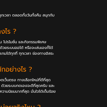
กเวลา ตลอดทั้งวันทั้งคืน สนุกกับ
างไร ?
ม โปรโมชั่น และกิจกรรมพิเศษ
ด้วยระบบออโต้ หรือจะเล่นเองก็ได้
กมได้ทุกที่ ทุกเวลา ช่องทางอิสระ
ักอย่างไร ?
ว็บตรง ทางเลือกใหม่ที่ดีที่สุด
 ด้วยระบบกดเองจะดีที่สุดครับ และ
ความนิยมมากที่สุด มั่นใจได้เต็มร้อย