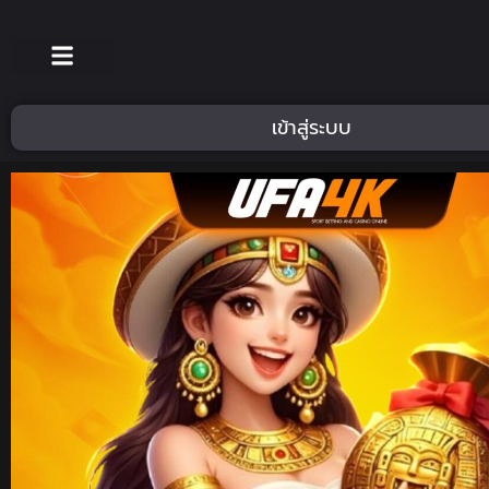
เข้าสู่ระบบ