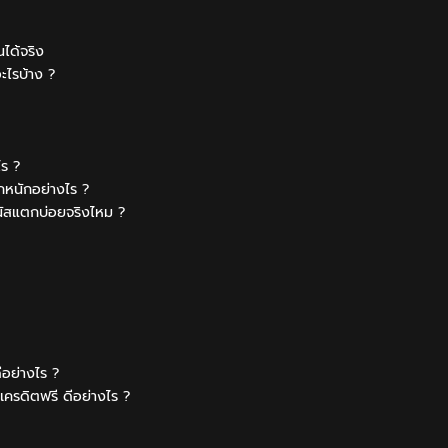
ได้จริง
ะไรบ้าง ?
ไร ?
กหนักอย่างไร ?
นัสแตกบ่อยจริงไหม ?
ีอย่างไร ?
ครดิตฟรี ดีอย่างไร ?