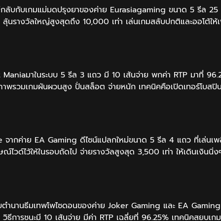
กลับกับเกมแม่มดปรุงยาของค่าย Eurasiagaming ขนาด 5 รีล 25 เส้
รี ลุ้นรางวัลใหญ่สูงสุดถึง 10,000 เท่า เล่นเกมสลับปกติและออโต้ให้
niaมาในระบบ 5 รีล 3 แถว มี 10 เส้นจ่าย พกค่า RTP มาที่ 96.22
าพรวมเกมผันผวนสูง ปั่นสล็อต จ่ายหนัก เทคนิคคือเปิดเทอร์โบสปินเ
 จากค่าย EA Gaming ดีไซน์แปลกใหม่ขนาด 5 รีล 4 แถว ที่เล่นเพ
ษณ์ไวด์ไว้ให้ในรอบถัดไป จ่ายรางวัลสูงสุด 3,500 เท่า ให้เดินเงินนิ่
ดับตำนานธีมเทพโพไซดอนของค่าย Joker Gaming และ EA Gaming มา
 วิธีการชนะมี 10 เส้นจ่าย มีค่า RTP เฉลี่ยที่ 96.25% เทคนิคสยบเก