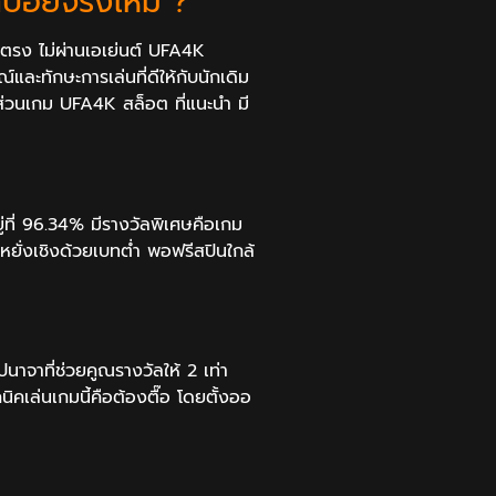
บ่อยจริงไหม ?
บตรง ไม่ผ่านเอเย่นต์ UFA4K
และทักษะการเล่นที่ดีให้กับนักเดิม
บ ส่วนเกม UFA4K สล็อต ที่แนะนำ มี
ที่ 96.34% มีรางวัลพิเศษคือเกม
หยั่งเชิงด้วยเบทต่ำ พอฟรีสปินใกล้
จาที่ช่วยคูณรางวัลให้ 2 เท่า
คเล่นเกมนี้คือต้องตื๊อ โดยตั้งออ