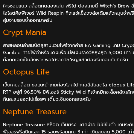
ใครชอบแนว สล็อตทดลองเล่น ฟรีได้ ต้องเกมนี้ Witch’s Brew ลึ
ไฮไลต์คือฟีเจอร์ Wild Respin ที่จะแช่แข็งวงล้อเดิมแล้วหมุนซ้ำฟ
สุ่มจ่ายรอบซ้ำออกมาครับ
Crypt Mania
สายหลอนล่าสมบัติสุสานแวมไพร์จากค่าย EA Gaming เกม Crypt Ma
Gamble ทายไพ่ดำหรือแดงเพื่อเบิ้ลเงินรางวัลสูงสุด 5,000 เท่า ภ
มือกดเองเป็นจังหวะ พอได้รางวัลใหญ่แล้วต้องรีบถอนทันทีครับ
Octopus Life
เว็บเกมสล็อต ขอแนะนำเกมท่องโลกใต้ทะเลสีสันสดใส ctopus Life
RTP อยู่ที่ 96.50% มีฟีเจอร์ Sticky Wild ที่เจ้าหมึกจะล็อคสัญลัก
กินสะสมยอดไปเรื่อยๆ เดี๋ยวเงินงอกเองครับ
Neptune Treasure
Neptune Treasure สล็อต เว็บตรง แตกง่าย ไม่มีขั้นต่ำ เกมระ
ฟีเจอร์ฟรีสปินแจก 15 รอบพร้อมคูณ 3 เท่า เงินสูงสุด 5,000 เท่า