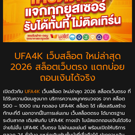
UFA4K เว็บสล็อต ใหม่ล่าสุด
2026 สล็อตเว็บตรง แตกบ่อย
ถอนเงินได้จริง
เปิดตัวกับ
UFA4K
เว็บสล็อต ใหม่ล่าสุด 2026 สล็อตเว็บตรง ที่
ได้รับความนิยมสูงมาก บริการความสนุกครบวงจร จาก สล็อต
500 – 1000 เกม ทดลอง UFA4K สล็อต ได้ เพื่อเสริมสร้าง
ทักษะที่ดี นอกจากนี้ในการเล่นเกม เว็บสล็อตตรง ได้มาตรฐาน
ระดับสากล เดิมพันกับ UFA4K ทางเข้า โบนัสแตกถอนเงินได้จริง
จ่ายไม่อั้น UFA4K เว็บตรง ไม่ผ่านเอเย่นต์ พร้อมเปิดให้บริการ
ตลอด 24 ชั่วโมง แหล่งเดิมพันชั้นนำที่เชื่อถือได้ ฝากถอนเงิน