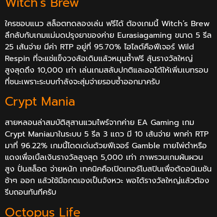
Witch’s Brew
ใครชอบแนว สล็อตทดลองเล่น ฟรีได้ ต้องเกมนี้ Witch’s Brew
ลึกลับกับเกมแม่มดปรุงยาของค่าย Eurasiagaming ขนาด 5 รีล
25 เส้นจ่าย มีค่า RTP อยู่ที่ 95.70% ไฮไลต์คือฟีเจอร์ Wild
Respin ที่จะแช่แข็งวงล้อเดิมแล้วหมุนซ้ำฟรี ลุ้นรางวัลใหญ่
สูงสุดถึง 10,000 เท่า เล่นเกมสลับปกติและออโต้ให้เพิ่มเบทรอบ
ที่ชนะเพราะระบบกำลังจะสุ่มจ่ายรอบซ้ำออกมาครับ
Crypt Mania
สายหลอนล่าสมบัติสุสานแวมไพร์จากค่าย EA Gaming เกม
Crypt Maniaมาในระบบ 5 รีล 3 แถว มี 10 เส้นจ่าย พกค่า RTP
มาที่ 96.22% เกมนี้โดดเด่นด้วยฟีเจอร์ Gamble ทายไพ่ดำหรือ
แดงเพื่อเบิ้ลเงินรางวัลสูงสุด 5,000 เท่า ภาพรวมเกมผันผวน
สูง ปั่นสล็อต จ่ายหนัก เทคนิคคือเปิดเทอร์โบสปินเพื่อตัดอนิเมชัน
ช้าๆ ออก แล้วใช้มือกดเองเป็นจังหวะ พอได้รางวัลใหญ่แล้วต้อง
รีบถอนทันทีครับ
Octopus Life