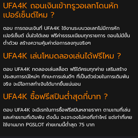
UFA4K ถอนเงินเข้าทรูวอเลทโดนหัก
เปอร์เซ็นต์ไหม ?
ตอบ การถอนเงินที่ UFA4K ใช้งานระบบวอเลทไม่มีการหัก
เปอร์เซ็นต์ มั่นใจได้เลย ฟรีค่าธรรมเนียมทุกรายการ ถอนไม่มีขั้น
ต่ำด้วย สร้างความคุ้มค่าต่อการลงทุนจริงๆ
UFA4K เล่นโหมดลองเล่นได้ฟรีไหม ?
ตอบ UFA4K ทดลองเล่นสล็อต ฟรีได้ครบทุกค่าย เสริมสร้าง
ประสบการณ์ใหม่ๆ ทักษะการเล่นดีๆ ที่เป็นตัวช่วยในการเดิมพัน
จริง จะมีโอกาสทำเงินได้มากขึ้นแน่นอน
UFA4K ซื้อฟรีสปินต่ำสุดกี่บาท ?
ตอบ UFA4K จะมีเรทในการซื้อฟรีสปินหลายราคา ตามเกมที่เล่น
และค่ายเกมที่เดิมพัน ดังนั้น จะเจาะจงไม่คงที่เท่าไหร่ แต่เท่าที่เคย
ใช้งานมาก PGSLOT ค่ายเกมนี้ต่ำสุด 75 บาท