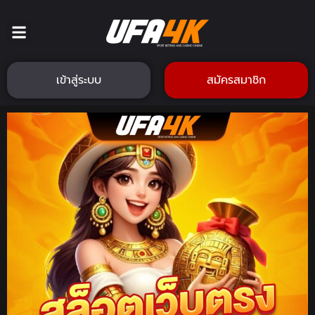
เข้าสู่ระบบ
สมัครสมาชิก