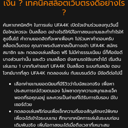
เงิน ? เทคนิคสล็อตเว็บตรงดีอย่างไร
?
ค้นหาเทคนิคดีๆ ในการเล่น UFA4K เปิดใจเข้ามร่วมลงทุนวันนี้
มือใหม่ควรจะ ปั่นสล็อต อย่างไรดีให้มีโอกาสชนะเกมและทำกำไรให้
สูงขึ้นได้ คำถามยอดฮิตที่จะพาเพื่อนๆ ไปร่วมหาคำตอบครับ
สล็อตเว็บตรง คุณภาพระดับสากลเป็นทางเข้า UFA4K สมัคร
สมาชิก และ ทดลองเล่นสล็อต ฟรี ไม่มีค่าธรรมเนียม นี่ก็คือข้อดี
บางส่วนเท่านั้น และตัว เกมสล็อต ยังสามรถใช้เบทต่ำได้ เริ่มต้น
เล่นเกม 1 บาทกับค่ายแท้ UFA4K ปั่นสล็อต ระบบทันสมัย ตอบ
โจทย์มากที่สุด UFA4K ทดลองเล่น กับแบรนด์ดัง มีข้อดีต่อไปนี้
เลือกค่ายเกมยอดนิยมที่มีรีวิวว่าโบนัสแจกจริง เพื่อหา
ประสบการณ์ด้วยตนเอง ไม่พลาดทุกความสนุกและแจ็ค
พอตที่รอคุณอยู่ และควรเป็นค่ายที่ได้รับการรับรอบ มีใบ
เซอร์ด้วย
ทดลองเล่นฟรีก่อนเพื่อเช็กความถี่ของสัญลักษณ์พิเศษ
เพื่อจะได้เข้าใจระบบเกม ศึกษาเทคนิคการเล่นในระบบก่อน
เดิมพันจริง เพิ่มโอกาสชนะได้เมื่อถึงเวลาที่เหมาะสม