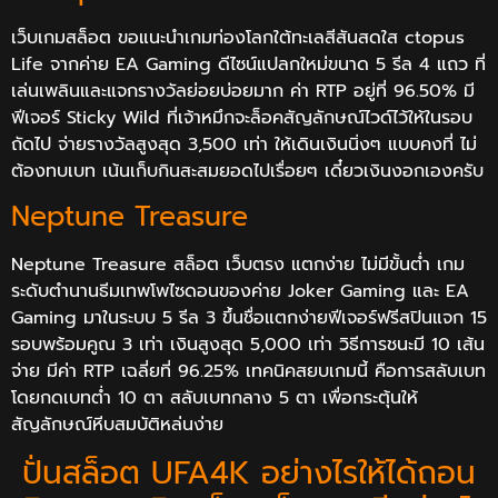
เว็บเกมสล็อต ขอแนะนำเกมท่องโลกใต้ทะเลสีสันสดใส ctopus
Life จากค่าย EA Gaming ดีไซน์แปลกใหม่ขนาด 5 รีล 4 แถว ที่
เล่นเพลินและแจกรางวัลย่อยบ่อยมาก ค่า RTP อยู่ที่ 96.50% มี
ฟีเจอร์ Sticky Wild ที่เจ้าหมึกจะล็อคสัญลักษณ์ไวด์ไว้ให้ในรอบ
ถัดไป จ่ายรางวัลสูงสุด 3,500 เท่า ให้เดินเงินนิ่งๆ แบบคงที่ ไม่
ต้องทบเบท เน้นเก็บกินสะสมยอดไปเรื่อยๆ เดี๋ยวเงินงอกเองครับ
Neptune Treasure
Neptune Treasure สล็อต เว็บตรง แตกง่าย ไม่มีขั้นต่ำ เกม
ระดับตำนานธีมเทพโพไซดอนของค่าย Joker Gaming และ EA
Gaming มาในระบบ 5 รีล 3 ขึ้นชื่อแตกง่ายฟีเจอร์ฟรีสปินแจก 15
รอบพร้อมคูณ 3 เท่า เงินสูงสุด 5,000 เท่า วิธีการชนะมี 10 เส้น
จ่าย มีค่า RTP เฉลี่ยที่ 96.25% เทคนิคสยบเกมนี้ คือการสลับเบท
โดยกดเบทต่ำ 10 ตา สลับเบทกลาง 5 ตา เพื่อกระตุ้นให้
สัญลักษณ์หีบสมบัติหล่นง่าย
ปั่นสล็อต UFA4K อย่างไรให้ได้ถอน