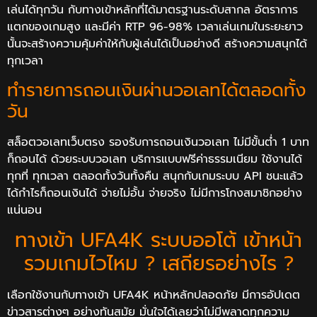
เล่นได้ทุกวัน กับทางเข้าหลักที่ได้มาตรฐานระดับสากล อัตราการ
แตกของเกมสูง และมีค่า RTP 96-98% เวลาเล่นเกมในระยะยาว
นั้นจะสร้างความคุ้มค่าให้กับผู้เล่นได้เป็นอย่างดี สร้างความสนุกได้
ทุกเวลา
ทำรายการถอนเงินผ่านวอเลทได้ตลอดทั้ง
วัน
สล็อตวอเลทเว็บตรง รองรับการถอนเงินวอเลท ไม่มีขั้นต่ำ 1 บาท
ก็ถอนได้ ด้วยระบบวอเลท บริการแบบฟรีค่าธรรมเนียม ใช้งานได้
ทุกที่ ทุกเวลา ตลอดทั้งวันทั้งคืน สนุกกับเกมระบบ API ชนะแล้ว
ได้กำไรก็ถอนเงินได้ จ่ายไม่อั้น จ่ายจริง ไม่มีการโกงสมาชิกอย่าง
แน่นอน
ทางเข้า UFA4K ระบบออโต้ เข้าหน้า
รวมเกมไวไหม ? เสถียรอย่างไร ?
เลือกใช้งานกับทางเข้า UFA4K หน้าหลักปลอดภัย มีการอัปเดต
ข่าวสารต่างๆ อย่างทันสมัย มั่นใจได้เลยว่าไม่มีพลาดทุกความ