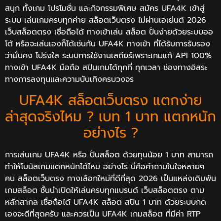
สนุก ทั้งเกม โปรโมชั่น และกิจกรรมพิเศษ สมัคร UFA4K เข้าสู่
ระบบ เล่นเกมครบทุกค่าย สล็อตเว็บตรง ไม่ผ่านเอเย่นต์ 2026
เว็บสล็อตตรง เชื่อถือได้ ทางเข้าเล่น สล็อต ปั่นง่ายด้วยระบบออ
โต้ หรือจะเล่นเองก็ได้เช่นกัน UFA4K ทางเข้า ที่ได้รับการรับรอง
ว่ามั่นคง โปร่งใส ระบบการใช้งานเสถียร์เพราะเกมแท้ API 100%
ทางเข้า UFA4K มือถือ สปินเกมได้ทุกที่ ทุกเวลา ช่องทางอิสระ
ทางการลงทุนและความบันเทิงครบวงจร
UFA4K สล็อตเว็บตรง แตกง่าย
ล่าสุดจริงไหม ? เบท 1 บาท แตกหนัก
อย่างไร ?
การเล่นเกม UFA4K หรือ ปั่นสล็อต ด้วยทุนน้อย 1 บาท สามารถ
ทำให้โบนัสเกมแตกหนักได้ไหม อย่างไร นี่คือคำถามในใจหลายๆ
คน สล็อตเว็บตรง ทางเลือกใหม่ที่ดีที่สุด 2026 เป็นแหล่งเดิมพัน
เกมสล็อต ชั้นนำเปิดให้เล่นครบทุกแบรนด์ เว็บสล็อตตรง ตาม
หลักสากล เชื่อถือได้ UFA4K สล็อต สปิน 1 บาท ด้วยระบบกด
เองจะดีที่สุดครับ และควรเป็น UFA4K เกมสล็อต ที่มีค่า RTP