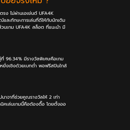
บ่อยจริงไหม ?
บตรง ไม่ผ่านเอเย่นต์ UFA4K
และทักษะการเล่นที่ดีให้กับนักเดิม
บ ส่วนเกม UFA4K สล็อต ที่แนะนำ มี
ที่ 96.34% มีรางวัลพิเศษคือเกม
หยั่งเชิงด้วยเบทต่ำ พอฟรีสปินใกล้
จาที่ช่วยคูณรางวัลให้ 2 เท่า
คเล่นเกมนี้คือต้องตื๊อ โดยตั้งออ