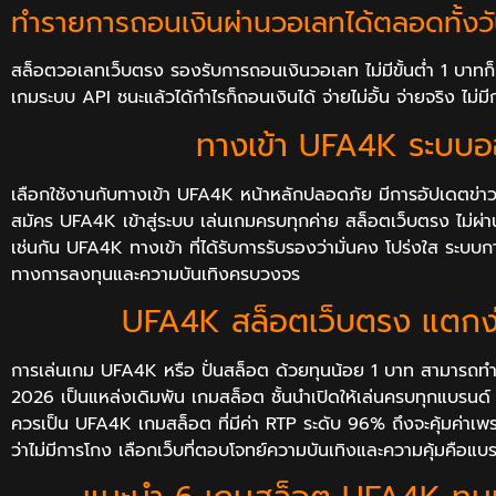
ทำรายการถอนเงินผ่านวอเลทได้ตลอดทั้งว
สล็อตวอเลทเว็บตรง รองรับการถอนเงินวอเลท ไม่มีขั้นต่ำ 1 บาทก็ถ
เกมระบบ API ชนะแล้วได้กำไรก็ถอนเงินได้ จ่ายไม่อั้น จ่ายจริง ไม
ทางเข้า UFA4K ระบบออโ
เลือกใช้งานกับทางเข้า UFA4K หน้าหลักปลอดภัย มีการอัปเดตข่าวส
สมัคร UFA4K เข้าสู่ระบบ เล่นเกมครบทุกค่าย สล็อตเว็บตรง ไม่ผ่าน
เช่นกัน UFA4K ทางเข้า ที่ได้รับการรับรองว่ามั่นคง โปร่งใส ระบ
ทางการลงทุนและความบันเทิงครบวงจร
UFA4K สล็อตเว็บตรง แตกง่า
การเล่นเกม UFA4K หรือ ปั่นสล็อต ด้วยทุนน้อย 1 บาท สามารถทำให
2026 เป็นแหล่งเดิมพัน เกมสล็อต ชั้นนำเปิดให้เล่นครบทุกแบรนด
ควรเป็น UFA4K เกมสล็อต ที่มีค่า RTP ระดับ 96% ถึงจะคุ้มค่าเพราะไ
ว่าไม่มีการโกง เลือกเว็บที่ตอบโจทย์ความบันเทิงและความคุ้มคือแบรนด