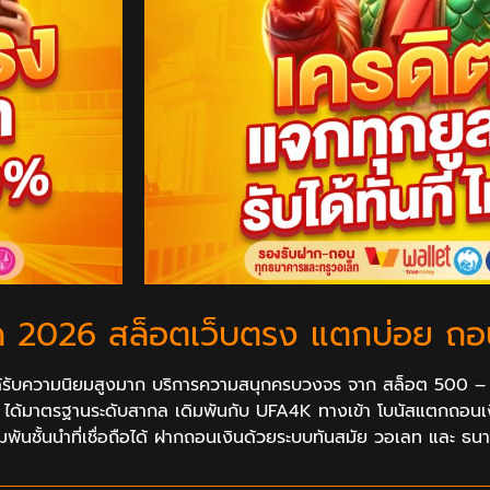
ุด 2026 สล็อตเว็บตรง แตกบ่อย ถอน
ี่ได้รับความนิยมสูงมาก บริการความสนุกครบวงจร จาก สล็อต 50
ตรง ได้มาตรฐานระดับสากล เดิมพันกับ UFA4K ทางเข้า โบนัสแตกถอนเงิ
มพันชั้นนำที่เชื่อถือได้ ฝากถอนเงินด้วยระบบทันสมัย วอเลท และ ธน