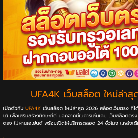
UFA4K เว็บสล็อต ใหม่ล่าส
เปิดตัวกับ
UFA4K
เว็บสล็อต ใหม่ล่าสุด 2026 สล็อตเว็บตรง ท
ได้ เพื่อเสริมสร้างทักษะที่ดี นอกจากนี้ในการเล่นเกม เว็บสล็อต
ตรง ไม่ผ่านเอเย่นต์ พร้อมเปิดให้บริการตลอด 24 ชั่วโมง แหล่งเดิ