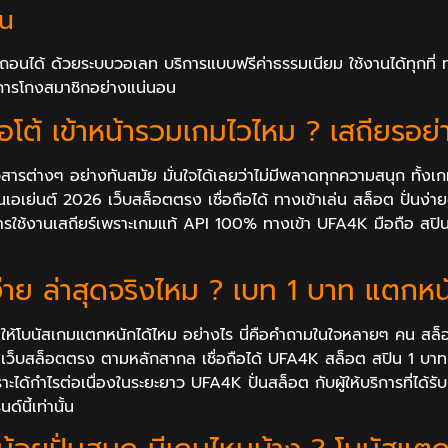
ัน
อนได้ ด้วยระบบวอเลท บริการแบบฟรีค่าธรรมเนียม ใช้งานได้ทุกที่ ทุ
่มีการโกงสมาชิกอย่างแน่นอน
ต้ เข้าหน้ารวมเกมไวไหม ? เสถียรอย่
ารต่างๆ อย่างทันสมัย มั่นใจได้เลยว่าไม่มีพลาดทุกความสนุก ทั้งเก
เอเย่นต์ 2026 เว็บสล็อตตรง เชื่อถือได้ ทางเข้าเล่น สล็อต ปั่นง่าย
บการใช้งานเสถียร์เพราะเกมแท้ API 100% ทางเข้า UFA4K มือถือ สปินเ
ย ล่าสุดจริงไหม ? เบท 1 บาท แตกหน
้โบนัสเกมแตกหนักได้ไหม อย่างไร นี่คือคำถามในใจหลายๆ คน สล็อตเ
์ เว็บสล็อตตรง ตามหลักสากล เชื่อถือได้ UFA4K สล็อต สปิน 1 บาท
ด้กำไรต่อเนื่องในระยะยาว UFA4K ปั่นสล็อต กับผู้ให้บริการที่ได้รับ
์นี้เท่านั้น