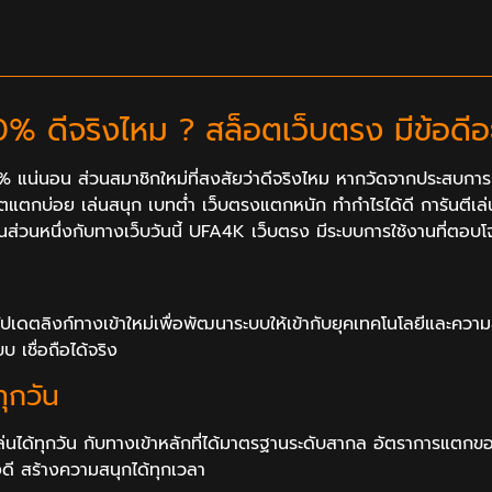
% ดีจริงไหม ? สล็อตเว็บตรง มีข้อดีอะ
100% แน่นอน ส่วนสมาชิกใหม่ที่สงสัยว่าดีจริงไหม หากวัดจากประสบ
อตแตกบ่อย เล่นสนุก เบทต่ำ เว็บตรงแตกหนัก ทำกำไรได้ดี การันตีเล่น
นส่วนหนึ่งกับทางเว็บวันนี้ UFA4K เว็บตรง มีระบบการใช้งานที่ตอบโจ
ัปเดตลิงก์ทางเข้าใหม่เพื่อพัฒนาระบบให้เข้ากับยุคเทคโนโลยีและคว
 เชื่อถือได้จริง
ุกวัน
ล่นได้ทุกวัน กับทางเข้าหลักที่ได้มาตรฐานระดับสากล อัตราการแต
างดี สร้างความสนุกได้ทุกเวลา