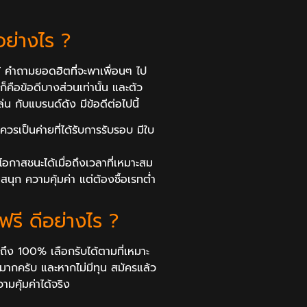
อย่างไร ?
ด้ คำถามยอดฮิตที่จะพาเพื่อนๆ ไป
ือข้อดีบางส่วนเท่านั้น และตัว
 กับแบรนด์ดัง มีข้อดีต่อไปนี้
รเป็นค่ายที่ได้รับการรับรอบ มีใบ
อกาสชนะได้เมื่อถึงเวลาที่เหมาะสม
สนุก ความคุ้มค่า แต่ต้องซื้อเรทต่ำ
รี ดีอย่างไร ?
งถึง 100% เลือกรับได้ตามที่เหมาะ
สมากครับ และหากไม่มีทุน สมัครแล้ว
ามคุ้มค่าได้จริง