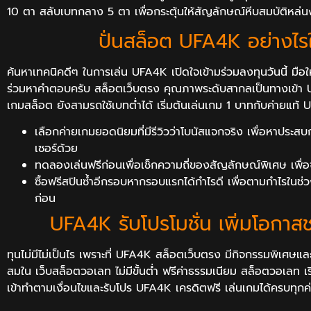
10 ตา สลับเบทกลาง 5 ตา เพื่อกระตุ้นให้สัญลักษณ์หีบสมบัติหล่น
ปั่นสล็อต UFA4K อย่างไรใ
ค้นหาเทคนิคดีๆ ในการเล่น UFA4K เปิดใจเข้ามร่วมลงทุนวันนี้ มือใ
ร่วมหาคำตอบครับ สล็อตเว็บตรง คุณภาพระดับสากลเป็นทางเข้า UFA4
เกมสล็อต ยังสามรถใช้เบทต่ำได้ เริ่มต้นเล่นเกม 1 บาทกับค่ายแท้
เลือกค่ายเกมยอดนิยมที่มีรีวิวว่าโบนัสแจกจริง เพื่อหาประ
เซอร์ด้วย
ทดลองเล่นฟรีก่อนเพื่อเช็กความถี่ของสัญลักษณ์พิเศษ เพื่อจ
ซื้อฟรีสปินซ้ำอีกรอบหากรอบแรกได้กำไรดี เพื่อตามกำไรในช่วงแ
ก่อน
UFA4K รับโปรโมชั่น เพิ่มโอกาส
ทุนไม่มีไม่เป็นไร เพราะที่ UFA4K สล็อตเว็บตรง มีกิจกรรมพิเศษแล
สมใน เว็บสล็อตวอเลท ไม่มีขั้นต่ำ ฟรีค่าธรรมเนียม สล็อตวอเลท เ
เข้าทำตามเงื่อนไขและรับโปร UFA4K เครดิตฟรี เล่นเกมได้ครบทุกค่าย 