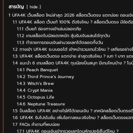
สารบัญ
hide
1
UFA4K เว็บสล็อต ใหม่ล่าสุด 2026 สล็อตเว็บตรง แตกบ่อย ถอนเงิน
1.1
UFA4K สล็อต เว็บแท้ 100% ดีจริงไหม ? สล็อตเว็บตรง มีข้อดีอ
1.1.1
เว็บแท้ ช่องทางเข้าเล่นปลอดภัย
1.1.2
เกมสล็อตโบนัสแตกหนัก ลุ้นรับเงินแสนได้ทุกวัน
1.1.3
ทำรายการถอนเงินผ่านวอเลทได้ตลอดทั้งวัน
1.2
ทางเข้า UFA4K ระบบออโต้ เข้าหน้ารวมเกมไวไหม ? เสถียรอย่าง
1.3
UFA4K สล็อตเว็บตรง แตกง่าย ล่าสุดจริงไหม ? เบท 1 บาท แต
1.4
แนะนำ 6 เกมสล็อต UFA4K ทุนน้อยปั่นสนุก มีเกมไหนบ้าง ? โบ
1.4.1
Peach Banquet
1.4.2
Third Prince’s Journey
1.4.3
Witch’s Brew
1.4.4
Crypt Mania
1.4.5
Octopus Life
1.4.6
Neptune Treasure
1.5
ปั่นสล็อต UFA4K อย่างไรให้ได้ถอนเงิน ? เทคนิคสล็อตเว็บตรงด
1.6
UFA4K รับโปรโมชั่น เพิ่มโอกาสชนะจริงไหม ? สล็อตเว็บตรงแจกเ
1.7
FAQs คำถามที่พบบ่อย
1.7.1
UFA4K ถอนเงินเข้าทรูวอเลทโดนหักเปอร์เซ็นต์ไหม ?