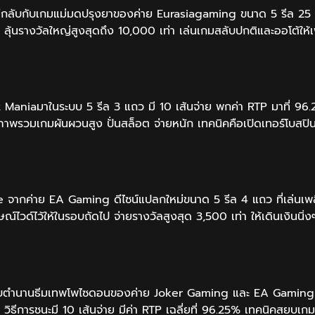
กลับกับเกมแม่มดปรุงยาของค่าย Eurasiagaming ขนาด 5 รีล 25 เส้
รี ลุ้นรางวัลใหญ่สูงสุดถึง 10,000 เท่า เล่นเกมสลับปกติและออโต้ให้
niaมาในระบบ 5 รีล 3 แถว มี 10 เส้นจ่าย พกค่า RTP มาที่ 96.22
าพรวมเกมผันผวนสูง ปั่นสล็อต จ่ายหนัก เทคนิคคือเปิดเทอร์โบสปินเ
 จากค่าย EA Gaming ดีไซน์แปลกใหม่ขนาด 5 รีล 4 แถว ที่เล่นเพ
ษณ์ไวด์ไว้ให้ในรอบถัดไป จ่ายรางวัลสูงสุด 3,500 เท่า ให้เดินเงินนิ่
ดับตำนานธีมเทพโพไซดอนของค่าย Joker Gaming และ EA Gaming มา
 วิธีการชนะมี 10 เส้นจ่าย มีค่า RTP เฉลี่ยที่ 96.25% เทคนิคสยบเก