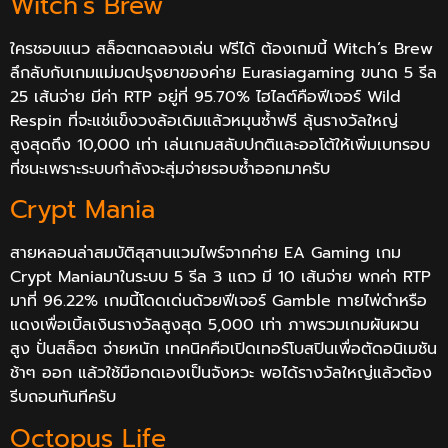
Witch’s Brew
ใครชอบแนว สล็อตทดลองเล่น ฟรีได้ ต้องเกมนี้ Witch’s Brew
ลึกลับกับเกมแม่มดปรุงยาของค่าย Eurasiagaming ขนาด 5 รีล
25 เส้นจ่าย มีค่า RTP อยู่ที่ 95.70% ไฮไลต์คือฟีเจอร์ Wild
Respin ที่จะแช่แข็งวงล้อเดิมแล้วหมุนซ้ำฟรี ลุ้นรางวัลใหญ่
สูงสุดถึง 10,000 เท่า เล่นเกมสลับปกติและออโต้ให้เพิ่มเบทรอบ
ที่ชนะเพราะระบบกำลังจะสุ่มจ่ายรอบซ้ำออกมาครับ
Crypt Mania
สายหลอนล่าสมบัติสุสานแวมไพร์จากค่าย EA Gaming เกม
Crypt Maniaมาในระบบ 5 รีล 3 แถว มี 10 เส้นจ่าย พกค่า RTP
มาที่ 96.22% เกมนี้โดดเด่นด้วยฟีเจอร์ Gamble ทายไพ่ดำหรือ
แดงเพื่อเบิ้ลเงินรางวัลสูงสุด 5,000 เท่า ภาพรวมเกมผันผวน
สูง ปั่นสล็อต จ่ายหนัก เทคนิคคือเปิดเทอร์โบสปินเพื่อตัดอนิเมชัน
ช้าๆ ออก แล้วใช้มือกดเองเป็นจังหวะ พอได้รางวัลใหญ่แล้วต้อง
รีบถอนทันทีครับ
Octopus Life