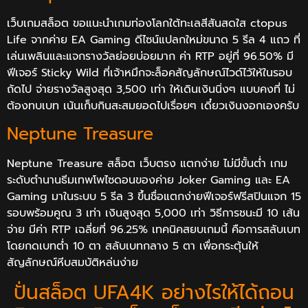
เว็บเกมสล็อต ขอแนะนำเกมท่องโลกใต้ทะเลสีสันสดใส ctopus
Life จากค่าย EA Gaming ดีไซน์แปลกใหม่ขนาด 5 รีล 4 แถว ที่
เล่นเพลินและแจกรางวัลย่อยบ่อยมาก ค่า RTP อยู่ที่ 96.50% มี
ฟีเจอร์ Sticky Wild ที่เจ้าหมึกจะล็อคสัญลักษณ์ไวด์ไว้ให้ในรอบ
ถัดไป จ่ายรางวัลสูงสุด 3,500 เท่า ให้เดินเงินนิ่งๆ แบบคงที่ ไม่
ต้องทบเบท เน้นเก็บกินสะสมยอดไปเรื่อยๆ เดี๋ยวเงินงอกเองครับ
Neptune Treasure
Neptune Treasure สล็อต เว็บตรง แตกง่าย ไม่มีขั้นต่ำ เกม
ระดับตำนานธีมเทพโพไซดอนของค่าย Joker Gaming และ EA
Gaming มาในระบบ 5 รีล 3 ขึ้นชื่อแตกง่ายฟีเจอร์ฟรีสปินแจก 15
รอบพร้อมคูณ 3 เท่า เงินสูงสุด 5,000 เท่า วิธีการชนะมี 10 เส้น
จ่าย มีค่า RTP เฉลี่ยที่ 96.25% เทคนิคสยบเกมนี้ คือการสลับเบท
โดยกดเบทต่ำ 10 ตา สลับเบทกลาง 5 ตา เพื่อกระตุ้นให้
สัญลักษณ์หีบสมบัติหล่นง่าย
ปั่นสล็อต UFA4K อย่างไรให้ได้ถอน