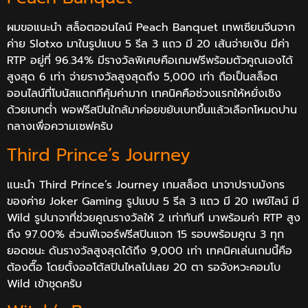
ผมขอแนะนำ สล็อตออนไลน์ Peach Banquet เทพเซียนจีนจาก
ค่าย Slotxo มาในรูปแบบ 5 รีล 3 แถว มี 20 เส้นจ่ายเงิน มีค่า
RTP อยู่ที่ 96.34% มีรางวัลพิเศษคือเกมฟรีพร้อมตัวคูณเองได้
สูงสุด 6 เท่า จ่ายรางวัลสูงสุดถึง 5,000 เท่า ถือเป็นสล็อต
ออนไลน์ที่โบนัสแตกทีคุ้มค่ามาก เทคนิคคือช่วงแรกให้หยั่งเชิง
ด้วยเบทต่ำ พอฟรีสปินใกล้มาค่อยขยับเบทขึ้นแล้วเลือกโหมดปาน
กลางเพื่อความเซฟครับ
Third Prince’s Journey
แนะนำ Third Prince’s Journey เกมสล็อต นาจาปราบมังกร
ของค่าย Joker Gaming รูปแบบ 5 รีล 3 แถว มี 20 เพย์ไลน์ มี
Wild รูปนาจาที่ช่วยคูณรางวัลให้ 2 เท่าทันที มาพร้อมค่า RTP สูง
ถึง 97.00% ส่วนฟีเจอร์ฟรีสปินแจก 15 รอบพร้อมคูณ 3 ทุก
ยอดชนะ ดันรางวัลสูงสุดได้ถึง 9,000 เท่า เทคนิคเล่นเกมนี้คือ
ต้องตื๊อ โดยตั้งออโต้สปินไหลไปเลย 20 ตา รอจังหวะคอมโบ
Wild เข้าชุดครับ