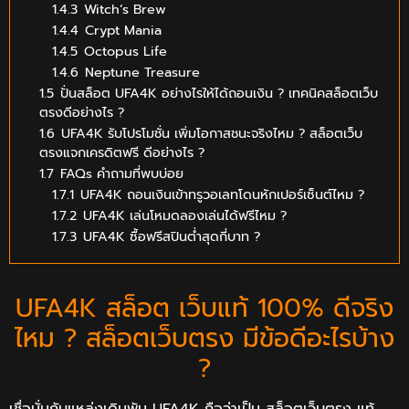
1.4.3
Witch’s Brew
1.4.4
Crypt Mania
1.4.5
Octopus Life
1.4.6
Neptune Treasure
1.5
ปั่นสล็อต UFA4K อย่างไรให้ได้ถอนเงิน ? เทคนิคสล็อตเว็บ
ตรงดีอย่างไร ?
1.6
UFA4K รับโปรโมชั่น เพิ่มโอกาสชนะจริงไหม ? สล็อตเว็บ
ตรงแจกเครดิตฟรี ดีอย่างไร ?
1.7
FAQs คำถามที่พบบ่อย
1.7.1
UFA4K ถอนเงินเข้าทรูวอเลทโดนหักเปอร์เซ็นต์ไหม ?
1.7.2
UFA4K เล่นโหมดลองเล่นได้ฟรีไหม ?
1.7.3
UFA4K ซื้อฟรีสปินต่ำสุดกี่บาท ?
UFA4K สล็อต เว็บแท้ 100% ดีจริง
ไหม ? สล็อตเว็บตรง มีข้อดีอะไรบ้าง
?
เชื่อมั่นกับแหล่งเดิมพัน UFA4K ถือว่าเป็น สล็อตเว็บตรง แท้