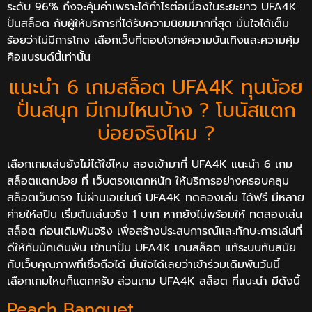
ระดับ 96% ถึงจะคุ้มค่าเพราะได้กำไรต่อเนื่องในระยะยาว UFA4K
ปั่นสล็อต กับผู้ให้บริการที่ได้รับความนิยมมากที่สุด มั่นใจได้เต็ม
ร้อยว่าไม่มีการโกง เลือกเว็บที่ตอบโจทย์ความบันเทิงและความคุ้ม
คือแบรนด์นี้เท่านั้น
แนะนำ 6 เกมสล็อต UFA4K ทุนน้อย
ปั่นสนุก มีเกมไหนบ้าง ? โบนัสแตก
บ่อยจริงไหม ?
เลือกเกมเล่นยังไม่ได้ใช่ไหม ลองเข้ามาที่ UFA4K แนะนำ 6 เกม
สล็อตแตกบ่อย ที่ เว็บตรงแตกหนัก ให้บริการอย่างครอบคลุม
สล็อตเว็บตรง ไม่ผ่านเอเย่นต์ UFA4K ทดลองเล่น ได้ฟรี มีหลาย
ค่ายให้สปิน เริ่มต้นเล่นจริง 1 บาท หากยังไม่พร้อมให้ ทดลองเล่น
สล็อต ก่อนเดิมพันจริง เพื่อสร้างประสบการณ์และทักษะการเล่นที่
ดีให้กับนักเดิมพัน เข้ามาปั่น UFA4K เกมสล็อต แท้ระบบทันสมัย
กับเว็บคุณภาพที่เชื่อถือได้ มั่นใจได้เลยว่าเข้าร่วมเดิมพันวันนี้
เลือกเกมไหนก็แตกครับ ส่วนเกม UFA4K สล็อต ที่แนะนำ มีดังนี้
Peach Banquet