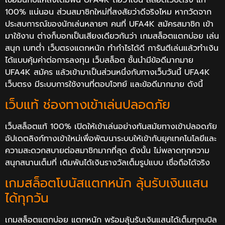
100% แน่นอน ส่วนสมาชิกใหม่ที่สงสัยว่าดีจริงไหม หากวัดจาก
ประสบการณ์ของนักเล่นหลายๆ คนที่ UFA4K สมัครสมาชิก เข้า
มาใช้งาน ต่างก็บอกเป็นเสียงเดียวกันว่า เกมสล็อตแตกบ่อย เล่น
สนุก เบทต่ำ เว็บตรงแตกหนัก ทำกำไรได้ดี การันตีเล่นแล้วทำเงิน
ได้แบบคุ้มค่าต่อการลงทุน เว็บสล็อต ชั้นนำมีข้อดีมากมาย
UFA4K สมัคร แล้วเข้ามาเป็นส่วนหนึ่งกับทางเว็บวันนี้ UFA4K
เว็บตรง มีระบบการใช้งานที่ตอบโจทย์ และข้อดีมากมาย ดังนี้
เว็บแท้ ช่องทางเข้าเล่นปลอดภัย
เว็บสล็อตแท้ 100% เปิดให้เข้าเล่นอย่างทันสมัยทางเข้าปลอดภัย
อัปเดตลิงก์ทางเข้าใหม่เพื่อพัฒนาระบบให้เข้ากับยุคเทคโนโลยีและ
ความสะดวกสบายต่อสมาชิกมากที่สุด ดังนั้น ไม่พลาดทุกความ
สนุกสนานเต็มที่ เดิมพันได้เงินรางวัลเต็มรูปแบบ เชื่อถือได้จริง
เกมสล็อตโบนัสแตกหนัก ลุ้นรับเงินแสน
ได้ทุกวัน
เกมสล็อตแตกบ่อย แตกหนัก พร้อมลุ้นรับเงินแสนได้เต็มทุกบบิล