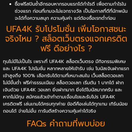
ซื้อฟรีสปินซ้ำอีกรอบหากรอบแรกได้กำไรดี เพื่อตามกำไรใน
ช่วงแรก ก่อนที่เกมจะไม่แจกรางวัล เป็นโอกาสที่ดีที่นักพนัน
จะได้ทั้งความสนุก ความคุ้มค่า แต่ต้องซื้อเรทต่ำก่อน
UFA4K รับโปรโมชั่น เพิ่มโอกาสชนะ
จริงไหม ? สล็อตเว็บตรงแจกเครดิต
ฟรี ดีอย่างไร ?
ทุนไม่มีไม่เป็นไร เพราะที่ UFA4K สล็อตเว็บตรง มีกิจกรรมพิเศษ
และ UFA4K โปรโมชั่น หลากหลายให้เข้ารับ เช่น โบนัสเงินฝากแรก
เข้าสูงถึง 100% เลือกรับได้ตามที่เหมาะสมใน เว็บสล็อตวอเลท
ไม่มีขั้นต่ำ ฟรีค่าธรรมเนียม สล็อตวอเลท เริ่มต้น 1 บาทได้ ฝาก
เงินด้วย UFA4K วอเลท ยิ่งฝากมาก ยิ่งได้โบนัสมากครับ และ
หากไม่มีทุน สมัครแล้วเข้าทำตามเงื่อนไขและรับโปร UFA4K
เครดิตฟรี เล่นเกมได้ครบทุกค่าย ข้อดีคือเล่นได้ทุกเกม เทิร์นน้อย
ถอนได้ จ่ายไม่อั้น การันตีสร้างความคุ้มค่าได้จริง
FAQs คำถามที่พบบ่อย