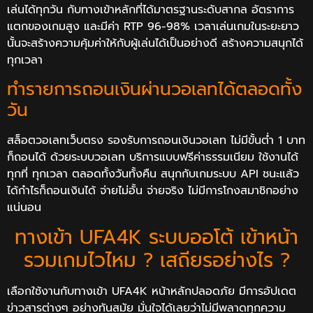
เล่นได้ทุกวัน กับทางเข้าหลักที่ได้มาตรฐานระดับสากล อัตราการ
แตกของเกมสูง และมีค่า RTP 96-98% เวลาเล่นเกมในระยะยาว
นั้นจะสร้างความคุ้มค่าให้กับผู้เล่นได้เป็นอย่างดี สร้างความสนุกได้
ทุกเวลา
ทำรายการถอนเงินผ่านวอเลทได้ตลอดทั้ง
วัน
สล็อตวอเลทเว็บตรง รองรับการถอนเงินวอเลท ไม่มีขั้นต่ำ 1 บาท
ก็ถอนได้ ด้วยระบบวอเลท บริการแบบฟรีค่าธรรมเนียม ใช้งานได้
ทุกที่ ทุกเวลา ตลอดทั้งวันทั้งคืน สนุกกับเกมระบบ API ชนะแล้ว
ได้กำไรก็ถอนเงินได้ จ่ายไม่อั้น จ่ายจริง ไม่มีการโกงสมาชิกอย่าง
แน่นอน
ทางเข้า UFA4K ระบบออโต้ เข้าหน้า
รวมเกมไวไหม ? เสถียรอย่างไร ?
เลือกใช้งานกับทางเข้า UFA4K หน้าหลักปลอดภัย มีการอัปเดต
ข่าวสารต่างๆ อย่างทันสมัย มั่นใจได้เลยว่าไม่มีพลาดทุกความ