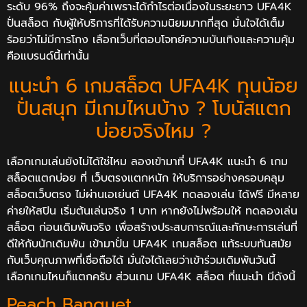
ระดับ 96% ถึงจะคุ้มค่าเพราะได้กำไรต่อเนื่องในระยะยาว UFA4K
ปั่นสล็อต กับผู้ให้บริการที่ได้รับความนิยมมากที่สุด มั่นใจได้เต็ม
ร้อยว่าไม่มีการโกง เลือกเว็บที่ตอบโจทย์ความบันเทิงและความคุ้ม
คือแบรนด์นี้เท่านั้น
แนะนำ 6 เกมสล็อต UFA4K ทุนน้อย
ปั่นสนุก มีเกมไหนบ้าง ? โบนัสแตก
บ่อยจริงไหม ?
เลือกเกมเล่นยังไม่ได้ใช่ไหม ลองเข้ามาที่ UFA4K แนะนำ 6 เกม
สล็อตแตกบ่อย ที่ เว็บตรงแตกหนัก ให้บริการอย่างครอบคลุม
สล็อตเว็บตรง ไม่ผ่านเอเย่นต์ UFA4K ทดลองเล่น ได้ฟรี มีหลาย
ค่ายให้สปิน เริ่มต้นเล่นจริง 1 บาท หากยังไม่พร้อมให้ ทดลองเล่น
สล็อต ก่อนเดิมพันจริง เพื่อสร้างประสบการณ์และทักษะการเล่นที่
ดีให้กับนักเดิมพัน เข้ามาปั่น UFA4K เกมสล็อต แท้ระบบทันสมัย
กับเว็บคุณภาพที่เชื่อถือได้ มั่นใจได้เลยว่าเข้าร่วมเดิมพันวันนี้
เลือกเกมไหนก็แตกครับ ส่วนเกม UFA4K สล็อต ที่แนะนำ มีดังนี้
Peach Banquet