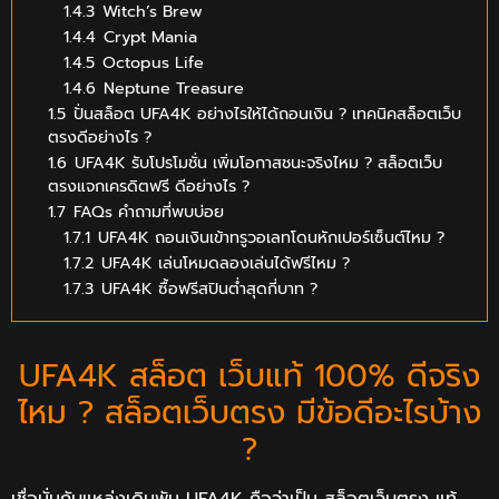
1.4.3
Witch’s Brew
1.4.4
Crypt Mania
1.4.5
Octopus Life
1.4.6
Neptune Treasure
1.5
ปั่นสล็อต UFA4K อย่างไรให้ได้ถอนเงิน ? เทคนิคสล็อตเว็บ
ตรงดีอย่างไร ?
1.6
UFA4K รับโปรโมชั่น เพิ่มโอกาสชนะจริงไหม ? สล็อตเว็บ
ตรงแจกเครดิตฟรี ดีอย่างไร ?
1.7
FAQs คำถามที่พบบ่อย
1.7.1
UFA4K ถอนเงินเข้าทรูวอเลทโดนหักเปอร์เซ็นต์ไหม ?
1.7.2
UFA4K เล่นโหมดลองเล่นได้ฟรีไหม ?
1.7.3
UFA4K ซื้อฟรีสปินต่ำสุดกี่บาท ?
UFA4K สล็อต เว็บแท้ 100% ดีจริง
ไหม ? สล็อตเว็บตรง มีข้อดีอะไรบ้าง
?
เชื่อมั่นกับแหล่งเดิมพัน UFA4K ถือว่าเป็น สล็อตเว็บตรง แท้