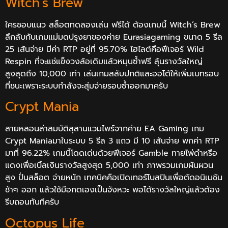
Witch’s Brew
ใครชอบแนว สล็อตทดลองเล่น ฟรีได้ ต้องเกมนี้ Witch’s Brew
ลึกลับกับเกมแม่มดปรุงยาของค่าย Eurasiagaming ขนาด 5 รีล
25 เส้นจ่าย มีค่า RTP อยู่ที่ 95.70% ไฮไลต์คือฟีเจอร์ Wild
Respin ที่จะแช่แข็งวงล้อเดิมแล้วหมุนซ้ำฟรี ลุ้นรางวัลใหญ่
สูงสุดถึง 10,000 เท่า เล่นเกมสลับปกติและออโต้ให้เพิ่มเบทรอบ
ที่ชนะเพราะระบบกำลังจะสุ่มจ่ายรอบซ้ำออกมาครับ
Crypt Mania
สายหลอนล่าสมบัติสุสานแวมไพร์จากค่าย EA Gaming เกม
Crypt Maniaมาในระบบ 5 รีล 3 แถว มี 10 เส้นจ่าย พกค่า RTP
มาที่ 96.22% เกมนี้โดดเด่นด้วยฟีเจอร์ Gamble ทายไพ่ดำหรือ
แดงเพื่อเบิ้ลเงินรางวัลสูงสุด 5,000 เท่า ภาพรวมเกมผันผวน
สูง ปั่นสล็อต จ่ายหนัก เทคนิคคือเปิดเทอร์โบสปินเพื่อตัดอนิเมชัน
ช้าๆ ออก แล้วใช้มือกดเองเป็นจังหวะ พอได้รางวัลใหญ่แล้วต้อง
รีบถอนทันทีครับ
Octopus Life