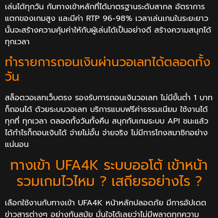
เล่นได้ทุกวัน กับทางเข้าหลักที่ได้มาตรฐานระดับสากล อัตราการ
แตกของเกมสูง และมีค่า RTP 96-98% เวลาเล่นเกมในระยะยาว
นั้นจะสร้างความคุ้มค่าให้กับผู้เล่นได้เป็นอย่างดี สร้างความสนุกได้
ทุกเวลา
ทำรายการถอนเงินผ่านวอเลทได้ตลอดทั้ง
วัน
สล็อตวอเลทเว็บตรง รองรับการถอนเงินวอเลท ไม่มีขั้นต่ำ 1 บาท
ก็ถอนได้ ด้วยระบบวอเลท บริการแบบฟรีค่าธรรมเนียม ใช้งานได้
ทุกที่ ทุกเวลา ตลอดทั้งวันทั้งคืน สนุกกับเกมระบบ API ชนะแล้ว
ได้กำไรก็ถอนเงินได้ จ่ายไม่อั้น จ่ายจริง ไม่มีการโกงสมาชิกอย่าง
แน่นอน
ทางเข้า UFA4K ระบบออโต้ เข้าหน้า
รวมเกมไวไหม ? เสถียรอย่างไร ?
เลือกใช้งานกับทางเข้า UFA4K หน้าหลักปลอดภัย มีการอัปเดต
ข่าวสารต่างๆ อย่างทันสมัย มั่นใจได้เลยว่าไม่มีพลาดทุกความ