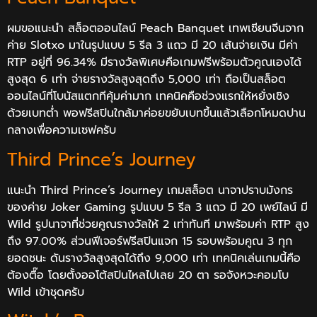
ผมขอแนะนำ สล็อตออนไลน์ Peach Banquet เทพเซียนจีนจาก
ค่าย Slotxo มาในรูปแบบ 5 รีล 3 แถว มี 20 เส้นจ่ายเงิน มีค่า
RTP อยู่ที่ 96.34% มีรางวัลพิเศษคือเกมฟรีพร้อมตัวคูณเองได้
สูงสุด 6 เท่า จ่ายรางวัลสูงสุดถึง 5,000 เท่า ถือเป็นสล็อต
ออนไลน์ที่โบนัสแตกทีคุ้มค่ามาก เทคนิคคือช่วงแรกให้หยั่งเชิง
ด้วยเบทต่ำ พอฟรีสปินใกล้มาค่อยขยับเบทขึ้นแล้วเลือกโหมดปาน
กลางเพื่อความเซฟครับ
Third Prince’s Journey
แนะนำ Third Prince’s Journey เกมสล็อต นาจาปราบมังกร
ของค่าย Joker Gaming รูปแบบ 5 รีล 3 แถว มี 20 เพย์ไลน์ มี
Wild รูปนาจาที่ช่วยคูณรางวัลให้ 2 เท่าทันที มาพร้อมค่า RTP สูง
ถึง 97.00% ส่วนฟีเจอร์ฟรีสปินแจก 15 รอบพร้อมคูณ 3 ทุก
ยอดชนะ ดันรางวัลสูงสุดได้ถึง 9,000 เท่า เทคนิคเล่นเกมนี้คือ
ต้องตื๊อ โดยตั้งออโต้สปินไหลไปเลย 20 ตา รอจังหวะคอมโบ
Wild เข้าชุดครับ