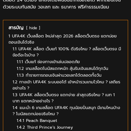
ด้วยระบบทันสมัย วอเลท และ ธนาคาร ฟรีค่าธรรมเนียม
สารบัญ
hide
1
UFA4K เว็บสล็อต ใหม่ล่าสุด 2026 สล็อตเว็บตรง แตกบ่อย
ถอนเงินได้จริง
1.1
UFA4K สล็อต เว็บแท้ 100% ดีจริงไหม ? สล็อตเว็บตรง มี
ข้อดีอะไรบ้าง ?
1.1.1
เว็บแท้ ช่องทางเข้าเล่นปลอดภัย
1.1.2
เกมสล็อตโบนัสแตกหนัก ลุ้นรับเงินแสนได้ทุกวัน
1.1.3
ทำรายการถอนเงินผ่านวอเลทได้ตลอดทั้งวัน
1.2
ทางเข้า UFA4K ระบบออโต้ เข้าหน้ารวมเกมไวไหม ? เสถียร
อย่างไร ?
1.3
UFA4K สล็อตเว็บตรง แตกง่าย ล่าสุดจริงไหม ? เบท 1
บาท แตกหนักอย่างไร ?
1.4
แนะนำ 6 เกมสล็อต UFA4K ทุนน้อยปั่นสนุก มีเกมไหนบ้าง
? โบนัสแตกบ่อยจริงไหม ?
1.4.1
Peach Banquet
1.4.2
Third Prince’s Journey