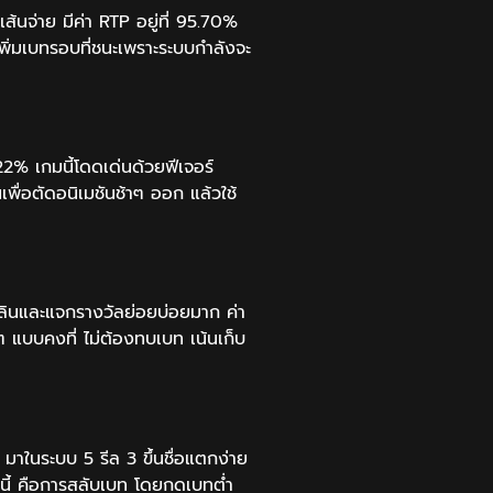
นจ่าย มีค่า RTP อยู่ที่ 95.70%
เพิ่มเบทรอบที่ชนะเพราะระบบกำลังจะ
% เกมนี้โดดเด่นด้วยฟีเจอร์
พื่อตัดอนิเมชันช้าๆ ออก แล้วใช้
ลินและแจกรางวัลย่อยบ่อยมาก ค่า
งๆ แบบคงที่ ไม่ต้องทบเบท เน้นเก็บ
ในระบบ 5 รีล 3 ขึ้นชื่อแตกง่าย
มนี้ คือการสลับเบท โดยกดเบทต่ำ