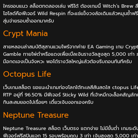
ใครชอบแนว สล็อตทดลองเล่น ฟรีได้ ต้องเกมนี้ Witch’s Brew ลึ
ไฮไลต์คือฟีเจอร์ Wild Respin ที่จะแช่แข็งวงล้อเดิมแล้วหมุนซ้ำฟ
สุ่มจ่ายรอบซ้ำออกมาครับ
Crypt Mania
สายหลอนล่าสมบัติสุสานแวมไพร์จากค่าย EA Gaming เกม Crypt Ma
Gamble ทายไพ่ดำหรือแดงเพื่อเบิ้ลเงินรางวัลสูงสุด 5,000 เท่า ภ
มือกดเองเป็นจังหวะ พอได้รางวัลใหญ่แล้วต้องรีบถอนทันทีครับ
Octopus Life
เว็บเกมสล็อต ขอแนะนำเกมท่องโลกใต้ทะเลสีสันสดใส ctopus Life
RTP อยู่ที่ 96.50% มีฟีเจอร์ Sticky Wild ที่เจ้าหมึกจะล็อคสัญลัก
กินสะสมยอดไปเรื่อยๆ เดี๋ยวเงินงอกเองครับ
Neptune Treasure
Neptune Treasure สล็อต เว็บตรง แตกง่าย ไม่มีขั้นต่ำ เกมระ
ฟีเจอร์ฟรีสปินแจก 15 รอบพร้อมคูณ 3 เท่า เงินสูงสุด 5,000 เท่า