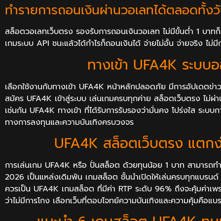
ทำรายการถอนเงินผ่านวอเลทได้ตลอดทั้งว
สล็อตวอเลทเว็บตรง รองรับการถอนเงินวอเลท ไม่มีขั้นต่ำ 1 บาทก็ถ
เกมระบบ API ชนะแล้วได้กำไรก็ถอนเงินได้ จ่ายไม่อั้น จ่ายจริง ไม
ทางเข้า UFA4K ระบบออโ
เลือกใช้งานกับทางเข้า UFA4K หน้าหลักปลอดภัย มีการอัปเดตข่าวส
สมัคร UFA4K เข้าสู่ระบบ เล่นเกมครบทุกค่าย สล็อตเว็บตรง ไม่ผ่าน
เช่นกัน UFA4K ทางเข้า ที่ได้รับการรับรองว่ามั่นคง โปร่งใส ระบ
ทางการลงทุนและความบันเทิงครบวงจร
UFA4K สล็อตเว็บตรง แตกง่า
การเล่นเกม UFA4K หรือ ปั่นสล็อต ด้วยทุนน้อย 1 บาท สามารถทำให
2026 เป็นแหล่งเดิมพัน เกมสล็อต ชั้นนำเปิดให้เล่นครบทุกแบรนด
ควรเป็น UFA4K เกมสล็อต ที่มีค่า RTP ระดับ 96% ถึงจะคุ้มค่าเพราะไ
ว่าไม่มีการโกง เลือกเว็บที่ตอบโจทย์ความบันเทิงและความคุ้มคือแบรนด