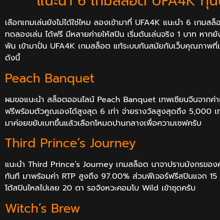
แนะนำ 6 เกมสล็อต UFA4K ทุนน้
เลือกเกมเล่นยังไม่ได้ใช่ไหม ลองเข้ามาที่ UFA4K แนะนำ 6 เกมสล
ทดลองเล่น ได้ฟรี มีหลายค่ายให้สปิน เริ่มต้นเล่นจริง 1 บาท หากยั
พัน เข้ามาปั่น UFA4K เกมสล็อต แท้ระบบทันสมัยกับเว็บคุณภาพที่เชื
ดังนี้
Peach Banquet
ผมขอแนะนำ สล็อตออนไลน์ Peach Banquet เทพเซียนจีนจากค่าย Slo
ฟรีพร้อมตัวคูณเองได้สูงสุด 6 เท่า จ่ายรางวัลสูงสุดถึง 5,000 เท
มาค่อยขยับเบทขึ้นแล้วเลือกโหมดปานกลางเพื่อความเซฟครับ
Third Prince’s Journey
แนะนำ Third Prince’s Journey เกมสล็อต นาจาปราบมังกรของค่าย
ทันที มาพร้อมค่า RTP สูงถึง 97.00% ส่วนฟีเจอร์ฟรีสปินแจก 15 
โต้สปินไหลไปเลย 20 ตา รอจังหวะคอมโบ Wild เข้าชุดครับ
Witch’s Brew