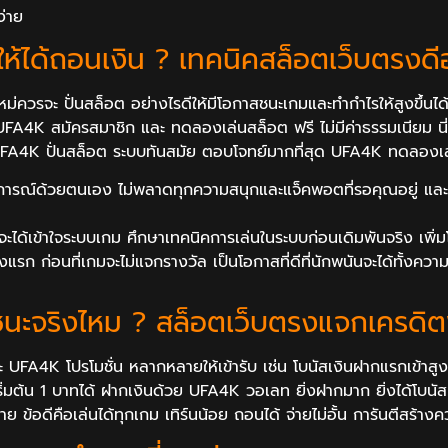
ง่าย
ห้ได้ถอนเงิน ? เทคนิคสล็อตเว็บตรงดี
หม่ควรจะ ปั่นสล็อต อย่างไรดีให้มีโอกาสชนะเกมและทำกำไรให้สูงขึ้นไ
K สมัครสมาชิก และ ทดลองเล่นสล็อต ฟรี ไม่มีค่าธรรมเนียม นี่ก็ค
 UFA4K ปั่นสล็อต ระบบทันสมัย ตอบโจทย์มากที่สุด UFA4K ทดลองเล่น
สบการณ์ด้วยตนเอง ไม่พลาดทุกความสนุกและแจ็คพอตที่รอคุณอยู่ และคว
ะได้เข้าใจระบบเกม ศึกษาเทคนิคการเล่นในระบบก่อนเดิมพันจริง เพิ่มโ
รก ก่อนที่เกมจะไม่แจกรางวัล เป็นโอกาสที่ดีที่นักพนันจะได้ทั้งความ
ชนะจริงไหม ? สล็อตเว็บตรงแจกเครดิตฟ
ะ UFA4K โปรโมชั่น หลากหลายให้เข้ารับ เช่น โบนัสเงินฝากแรกเข้าสู
ริ่มต้น 1 บาทได้ ฝากเงินด้วย UFA4K วอเลท ยิ่งฝากมาก ยิ่งได้โบนั
ข้อดีคือเล่นได้ทุกเกม เทิร์นน้อย ถอนได้ จ่ายไม่อั้น การันตีสร้างคว