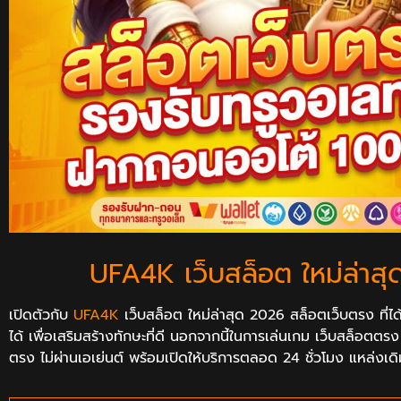
UFA4K เว็บสล็อต ใหม่ล่าส
เปิดตัวกับ
UFA4K
เว็บสล็อต ใหม่ล่าสุด 2026 สล็อตเว็บตรง ท
ได้ เพื่อเสริมสร้างทักษะที่ดี นอกจากนี้ในการเล่นเกม เว็บสล็อต
ตรง ไม่ผ่านเอเย่นต์ พร้อมเปิดให้บริการตลอด 24 ชั่วโมง แหล่งเดิ