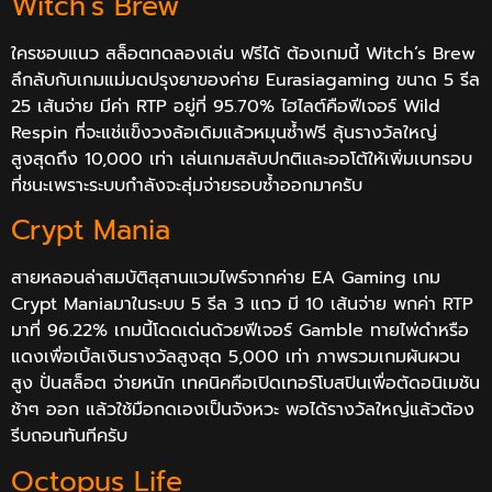
Witch’s Brew
ใครชอบแนว สล็อตทดลองเล่น ฟรีได้ ต้องเกมนี้ Witch’s Brew
ลึกลับกับเกมแม่มดปรุงยาของค่าย Eurasiagaming ขนาด 5 รีล
25 เส้นจ่าย มีค่า RTP อยู่ที่ 95.70% ไฮไลต์คือฟีเจอร์ Wild
Respin ที่จะแช่แข็งวงล้อเดิมแล้วหมุนซ้ำฟรี ลุ้นรางวัลใหญ่
สูงสุดถึง 10,000 เท่า เล่นเกมสลับปกติและออโต้ให้เพิ่มเบทรอบ
ที่ชนะเพราะระบบกำลังจะสุ่มจ่ายรอบซ้ำออกมาครับ
Crypt Mania
สายหลอนล่าสมบัติสุสานแวมไพร์จากค่าย EA Gaming เกม
Crypt Maniaมาในระบบ 5 รีล 3 แถว มี 10 เส้นจ่าย พกค่า RTP
มาที่ 96.22% เกมนี้โดดเด่นด้วยฟีเจอร์ Gamble ทายไพ่ดำหรือ
แดงเพื่อเบิ้ลเงินรางวัลสูงสุด 5,000 เท่า ภาพรวมเกมผันผวน
สูง ปั่นสล็อต จ่ายหนัก เทคนิคคือเปิดเทอร์โบสปินเพื่อตัดอนิเมชัน
ช้าๆ ออก แล้วใช้มือกดเองเป็นจังหวะ พอได้รางวัลใหญ่แล้วต้อง
รีบถอนทันทีครับ
Octopus Life