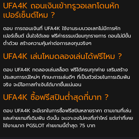
UFA4K ถอนเงินเข้าทรูวอเลทโดนหัก
เปอร์เซ็นต์ไหม ?
ตอบ การถอนเงินที่ UFA4K ใช้งานระบบวอเลทไม่มีการหัก
เปอร์เซ็นต์ มั่นใจได้เลย ฟรีค่าธรรมเนียมทุกรายการ ถอนไม่มีขั้น
ต่ำด้วย สร้างความคุ้มค่าต่อการลงทุนจริงๆ
UFA4K เล่นโหมดลองเล่นได้ฟรีไหม ?
ตอบ UFA4K ทดลองเล่นสล็อต ฟรีได้ครบทุกค่าย เสริมสร้าง
ประสบการณ์ใหม่ๆ ทักษะการเล่นดีๆ ที่เป็นตัวช่วยในการเดิมพัน
จริง จะมีโอกาสทำเงินได้มากขึ้นแน่นอน
UFA4K ซื้อฟรีสปินต่ำสุดกี่บาท ?
ตอบ UFA4K จะมีเรทในการซื้อฟรีสปินหลายราคา ตามเกมที่เล่น
และค่ายเกมที่เดิมพัน ดังนั้น จะเจาะจงไม่คงที่เท่าไหร่ แต่เท่าที่เคย
ใช้งานมาก PGSLOT ค่ายเกมนี้ต่ำสุด 75 บาท