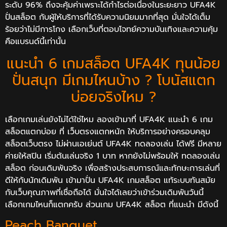
ระดับ 96% ถึงจะคุ้มค่าเพราะได้กำไรต่อเนื่องในระยะยาว UFA4K
ปั่นสล็อต กับผู้ให้บริการที่ได้รับความนิยมมากที่สุด มั่นใจได้เต็ม
ร้อยว่าไม่มีการโกง เลือกเว็บที่ตอบโจทย์ความบันเทิงและความคุ้ม
คือแบรนด์นี้เท่านั้น
แนะนำ 6 เกมสล็อต UFA4K ทุนน้อย
ปั่นสนุก มีเกมไหนบ้าง ? โบนัสแตก
บ่อยจริงไหม ?
เลือกเกมเล่นยังไม่ได้ใช่ไหม ลองเข้ามาที่ UFA4K แนะนำ 6 เกม
สล็อตแตกบ่อย ที่ เว็บตรงแตกหนัก ให้บริการอย่างครอบคลุม
สล็อตเว็บตรง ไม่ผ่านเอเย่นต์ UFA4K ทดลองเล่น ได้ฟรี มีหลาย
ค่ายให้สปิน เริ่มต้นเล่นจริง 1 บาท หากยังไม่พร้อมให้ ทดลองเล่น
สล็อต ก่อนเดิมพันจริง เพื่อสร้างประสบการณ์และทักษะการเล่นที่
ดีให้กับนักเดิมพัน เข้ามาปั่น UFA4K เกมสล็อต แท้ระบบทันสมัย
กับเว็บคุณภาพที่เชื่อถือได้ มั่นใจได้เลยว่าเข้าร่วมเดิมพันวันนี้
เลือกเกมไหนก็แตกครับ ส่วนเกม UFA4K สล็อต ที่แนะนำ มีดังนี้
Peach Banquet