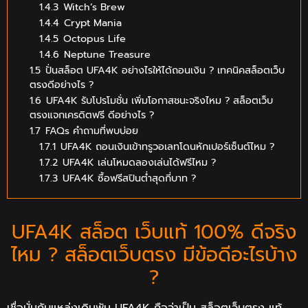
1.4.3
Witch’s Brew
1.4.4
Crypt Mania
1.4.5
Octopus Life
1.4.6
Neptune Treasure
1.5
ปั่นสล็อต UFA4K อย่างไรให้ได้ถอนเงิน ? เทคนิคสล็อตเว็บ
ตรงดีอย่างไร ?
1.6
UFA4K รับโปรโมชั่น เพิ่มโอกาสชนะจริงไหม ? สล็อตเว็บ
ตรงแจกเครดิตฟรี ดีอย่างไร ?
1.7
FAQs คำถามที่พบบ่อย
1.7.1
UFA4K ถอนเงินเข้าทรูวอเลทโดนหักเปอร์เซ็นต์ไหม ?
1.7.2
UFA4K เล่นโหมดลองเล่นได้ฟรีไหม ?
1.7.3
UFA4K ซื้อฟรีสปินต่ำสุดกี่บาท ?
UFA4K สล็อต เว็บแท้ 100% ดีจริง
ไหม ? สล็อตเว็บตรง มีข้อดีอะไรบ้าง
?
เชื่อมั่นกับแหล่งเดิมพัน UFA4K ถือว่าเป็น สล็อตเว็บตรง แท้