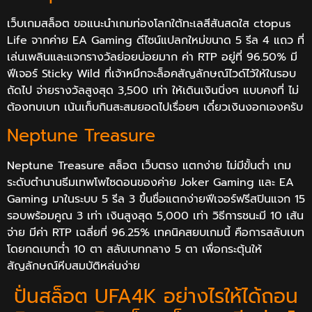
เว็บเกมสล็อต ขอแนะนำเกมท่องโลกใต้ทะเลสีสันสดใส ctopus
Life จากค่าย EA Gaming ดีไซน์แปลกใหม่ขนาด 5 รีล 4 แถว ที่
เล่นเพลินและแจกรางวัลย่อยบ่อยมาก ค่า RTP อยู่ที่ 96.50% มี
ฟีเจอร์ Sticky Wild ที่เจ้าหมึกจะล็อคสัญลักษณ์ไวด์ไว้ให้ในรอบ
ถัดไป จ่ายรางวัลสูงสุด 3,500 เท่า ให้เดินเงินนิ่งๆ แบบคงที่ ไม่
ต้องทบเบท เน้นเก็บกินสะสมยอดไปเรื่อยๆ เดี๋ยวเงินงอกเองครับ
Neptune Treasure
Neptune Treasure สล็อต เว็บตรง แตกง่าย ไม่มีขั้นต่ำ เกม
ระดับตำนานธีมเทพโพไซดอนของค่าย Joker Gaming และ EA
Gaming มาในระบบ 5 รีล 3 ขึ้นชื่อแตกง่ายฟีเจอร์ฟรีสปินแจก 15
รอบพร้อมคูณ 3 เท่า เงินสูงสุด 5,000 เท่า วิธีการชนะมี 10 เส้น
จ่าย มีค่า RTP เฉลี่ยที่ 96.25% เทคนิคสยบเกมนี้ คือการสลับเบท
โดยกดเบทต่ำ 10 ตา สลับเบทกลาง 5 ตา เพื่อกระตุ้นให้
สัญลักษณ์หีบสมบัติหล่นง่าย
ปั่นสล็อต UFA4K อย่างไรให้ได้ถอน