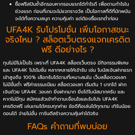
ซื้อฟรีสปินซ้ำอีกรอบหากรอบแรกได้กำไรดี เพื่อตามกำไรใน
ช่วงแรก ก่อนที่เกมจะไม่แจกรางวัล เป็นโอกาสที่ดีที่นักพนัน
จะได้ทั้งความสนุก ความคุ้มค่า แต่ต้องซื้อเรทต่ำก่อน
UFA4K รับโปรโมชั่น เพิ่มโอกาสชนะ
จริงไหม ? สล็อตเว็บตรงแจกเครดิต
ฟรี ดีอย่างไร ?
ทุนไม่มีไม่เป็นไร เพราะที่ UFA4K สล็อตเว็บตรง มีกิจกรรมพิเศษ
และ UFA4K โปรโมชั่น หลากหลายให้เข้ารับ เช่น โบนัสเงินฝากแรก
เข้าสูงถึง 100% เลือกรับได้ตามที่เหมาะสมใน เว็บสล็อตวอเลท
ไม่มีขั้นต่ำ ฟรีค่าธรรมเนียม สล็อตวอเลท เริ่มต้น 1 บาทได้ ฝาก
เงินด้วย UFA4K วอเลท ยิ่งฝากมาก ยิ่งได้โบนัสมากครับ และ
หากไม่มีทุน สมัครแล้วเข้าทำตามเงื่อนไขและรับโปร UFA4K
เครดิตฟรี เล่นเกมได้ครบทุกค่าย ข้อดีคือเล่นได้ทุกเกม เทิร์นน้อย
ถอนได้ จ่ายไม่อั้น การันตีสร้างความคุ้มค่าได้จริง
FAQs คำถามที่พบบ่อย