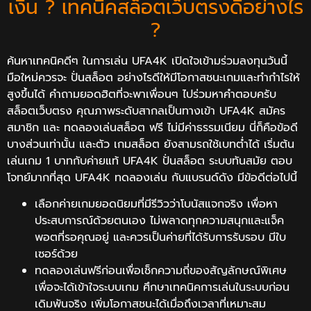
เงิน ? เทคนิคสล็อตเว็บตรงดีอย่างไร
?
ค้นหาเทคนิคดีๆ ในการเล่น UFA4K เปิดใจเข้ามร่วมลงทุนวันนี้
มือใหม่ควรจะ ปั่นสล็อต อย่างไรดีให้มีโอกาสชนะเกมและทำกำไรให้
สูงขึ้นได้ คำถามยอดฮิตที่จะพาเพื่อนๆ ไปร่วมหาคำตอบครับ
สล็อตเว็บตรง คุณภาพระดับสากลเป็นทางเข้า UFA4K สมัคร
สมาชิก และ ทดลองเล่นสล็อต ฟรี ไม่มีค่าธรรมเนียม นี่ก็คือข้อดี
บางส่วนเท่านั้น และตัว เกมสล็อต ยังสามรถใช้เบทต่ำได้ เริ่มต้น
เล่นเกม 1 บาทกับค่ายแท้ UFA4K ปั่นสล็อต ระบบทันสมัย ตอบ
โจทย์มากที่สุด UFA4K ทดลองเล่น กับแบรนด์ดัง มีข้อดีต่อไปนี้
เลือกค่ายเกมยอดนิยมที่มีรีวิวว่าโบนัสแจกจริง เพื่อหา
ประสบการณ์ด้วยตนเอง ไม่พลาดทุกความสนุกและแจ็ค
พอตที่รอคุณอยู่ และควรเป็นค่ายที่ได้รับการรับรอบ มีใบ
เซอร์ด้วย
ทดลองเล่นฟรีก่อนเพื่อเช็กความถี่ของสัญลักษณ์พิเศษ
เพื่อจะได้เข้าใจระบบเกม ศึกษาเทคนิคการเล่นในระบบก่อน
เดิมพันจริง เพิ่มโอกาสชนะได้เมื่อถึงเวลาที่เหมาะสม