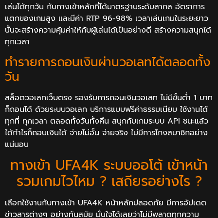
เล่นได้ทุกวัน กับทางเข้าหลักที่ได้มาตรฐานระดับสากล อัตราการ
แตกของเกมสูง และมีค่า RTP 96-98% เวลาเล่นเกมในระยะยาว
นั้นจะสร้างความคุ้มค่าให้กับผู้เล่นได้เป็นอย่างดี สร้างความสนุกได้
ทุกเวลา
ทำรายการถอนเงินผ่านวอเลทได้ตลอดทั้ง
วัน
สล็อตวอเลทเว็บตรง รองรับการถอนเงินวอเลท ไม่มีขั้นต่ำ 1 บาท
ก็ถอนได้ ด้วยระบบวอเลท บริการแบบฟรีค่าธรรมเนียม ใช้งานได้
ทุกที่ ทุกเวลา ตลอดทั้งวันทั้งคืน สนุกกับเกมระบบ API ชนะแล้ว
ได้กำไรก็ถอนเงินได้ จ่ายไม่อั้น จ่ายจริง ไม่มีการโกงสมาชิกอย่าง
แน่นอน
ทางเข้า UFA4K ระบบออโต้ เข้าหน้า
รวมเกมไวไหม ? เสถียรอย่างไร ?
เลือกใช้งานกับทางเข้า UFA4K หน้าหลักปลอดภัย มีการอัปเดต
ข่าวสารต่างๆ อย่างทันสมัย มั่นใจได้เลยว่าไม่มีพลาดทุกความ