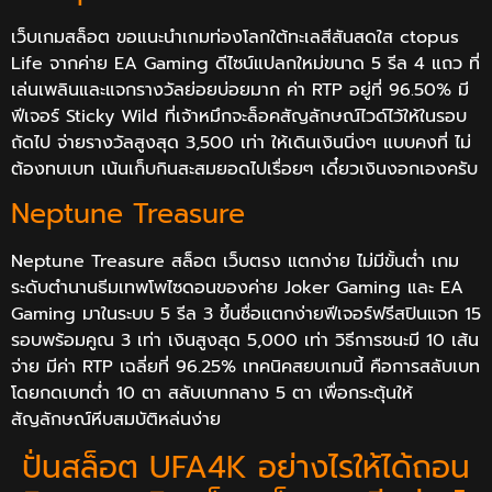
เว็บเกมสล็อต ขอแนะนำเกมท่องโลกใต้ทะเลสีสันสดใส ctopus
Life จากค่าย EA Gaming ดีไซน์แปลกใหม่ขนาด 5 รีล 4 แถว ที่
เล่นเพลินและแจกรางวัลย่อยบ่อยมาก ค่า RTP อยู่ที่ 96.50% มี
ฟีเจอร์ Sticky Wild ที่เจ้าหมึกจะล็อคสัญลักษณ์ไวด์ไว้ให้ในรอบ
ถัดไป จ่ายรางวัลสูงสุด 3,500 เท่า ให้เดินเงินนิ่งๆ แบบคงที่ ไม่
ต้องทบเบท เน้นเก็บกินสะสมยอดไปเรื่อยๆ เดี๋ยวเงินงอกเองครับ
Neptune Treasure
Neptune Treasure สล็อต เว็บตรง แตกง่าย ไม่มีขั้นต่ำ เกม
ระดับตำนานธีมเทพโพไซดอนของค่าย Joker Gaming และ EA
Gaming มาในระบบ 5 รีล 3 ขึ้นชื่อแตกง่ายฟีเจอร์ฟรีสปินแจก 15
รอบพร้อมคูณ 3 เท่า เงินสูงสุด 5,000 เท่า วิธีการชนะมี 10 เส้น
จ่าย มีค่า RTP เฉลี่ยที่ 96.25% เทคนิคสยบเกมนี้ คือการสลับเบท
โดยกดเบทต่ำ 10 ตา สลับเบทกลาง 5 ตา เพื่อกระตุ้นให้
สัญลักษณ์หีบสมบัติหล่นง่าย
ปั่นสล็อต UFA4K อย่างไรให้ได้ถอน