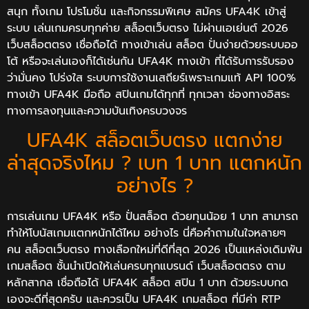
สนุก ทั้งเกม โปรโมชั่น และกิจกรรมพิเศษ สมัคร UFA4K เข้าสู่
ระบบ เล่นเกมครบทุกค่าย สล็อตเว็บตรง ไม่ผ่านเอเย่นต์ 2026
เว็บสล็อตตรง เชื่อถือได้ ทางเข้าเล่น สล็อต ปั่นง่ายด้วยระบบออ
โต้ หรือจะเล่นเองก็ได้เช่นกัน UFA4K ทางเข้า ที่ได้รับการรับรอง
ว่ามั่นคง โปร่งใส ระบบการใช้งานเสถียร์เพราะเกมแท้ API 100%
ทางเข้า UFA4K มือถือ สปินเกมได้ทุกที่ ทุกเวลา ช่องทางอิสระ
ทางการลงทุนและความบันเทิงครบวงจร
UFA4K สล็อตเว็บตรง แตกง่าย
ล่าสุดจริงไหม ? เบท 1 บาท แตกหนัก
อย่างไร ?
การเล่นเกม UFA4K หรือ ปั่นสล็อต ด้วยทุนน้อย 1 บาท สามารถ
ทำให้โบนัสเกมแตกหนักได้ไหม อย่างไร นี่คือคำถามในใจหลายๆ
คน สล็อตเว็บตรง ทางเลือกใหม่ที่ดีที่สุด 2026 เป็นแหล่งเดิมพัน
เกมสล็อต ชั้นนำเปิดให้เล่นครบทุกแบรนด์ เว็บสล็อตตรง ตาม
หลักสากล เชื่อถือได้ UFA4K สล็อต สปิน 1 บาท ด้วยระบบกด
เองจะดีที่สุดครับ และควรเป็น UFA4K เกมสล็อต ที่มีค่า RTP