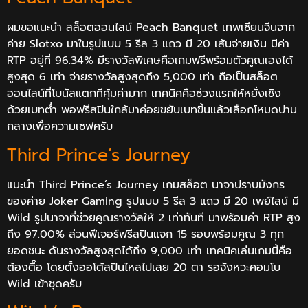
ผมขอแนะนำ สล็อตออนไลน์ Peach Banquet เทพเซียนจีนจาก
ค่าย Slotxo มาในรูปแบบ 5 รีล 3 แถว มี 20 เส้นจ่ายเงิน มีค่า
RTP อยู่ที่ 96.34% มีรางวัลพิเศษคือเกมฟรีพร้อมตัวคูณเองได้
สูงสุด 6 เท่า จ่ายรางวัลสูงสุดถึง 5,000 เท่า ถือเป็นสล็อต
ออนไลน์ที่โบนัสแตกทีคุ้มค่ามาก เทคนิคคือช่วงแรกให้หยั่งเชิง
ด้วยเบทต่ำ พอฟรีสปินใกล้มาค่อยขยับเบทขึ้นแล้วเลือกโหมดปาน
กลางเพื่อความเซฟครับ
Third Prince’s Journey
แนะนำ Third Prince’s Journey เกมสล็อต นาจาปราบมังกร
ของค่าย Joker Gaming รูปแบบ 5 รีล 3 แถว มี 20 เพย์ไลน์ มี
Wild รูปนาจาที่ช่วยคูณรางวัลให้ 2 เท่าทันที มาพร้อมค่า RTP สูง
ถึง 97.00% ส่วนฟีเจอร์ฟรีสปินแจก 15 รอบพร้อมคูณ 3 ทุก
ยอดชนะ ดันรางวัลสูงสุดได้ถึง 9,000 เท่า เทคนิคเล่นเกมนี้คือ
ต้องตื๊อ โดยตั้งออโต้สปินไหลไปเลย 20 ตา รอจังหวะคอมโบ
Wild เข้าชุดครับ