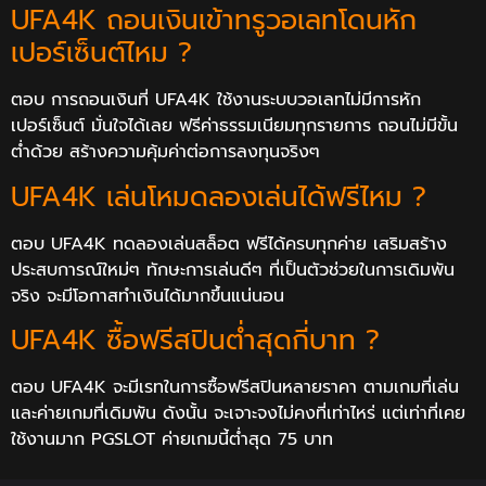
UFA4K ถอนเงินเข้าทรูวอเลทโดนหัก
เปอร์เซ็นต์ไหม ?
ตอบ การถอนเงินที่ UFA4K ใช้งานระบบวอเลทไม่มีการหัก
เปอร์เซ็นต์ มั่นใจได้เลย ฟรีค่าธรรมเนียมทุกรายการ ถอนไม่มีขั้น
ต่ำด้วย สร้างความคุ้มค่าต่อการลงทุนจริงๆ
UFA4K เล่นโหมดลองเล่นได้ฟรีไหม ?
ตอบ UFA4K ทดลองเล่นสล็อต ฟรีได้ครบทุกค่าย เสริมสร้าง
ประสบการณ์ใหม่ๆ ทักษะการเล่นดีๆ ที่เป็นตัวช่วยในการเดิมพัน
จริง จะมีโอกาสทำเงินได้มากขึ้นแน่นอน
UFA4K ซื้อฟรีสปินต่ำสุดกี่บาท ?
ตอบ UFA4K จะมีเรทในการซื้อฟรีสปินหลายราคา ตามเกมที่เล่น
และค่ายเกมที่เดิมพัน ดังนั้น จะเจาะจงไม่คงที่เท่าไหร่ แต่เท่าที่เคย
ใช้งานมาก PGSLOT ค่ายเกมนี้ต่ำสุด 75 บาท