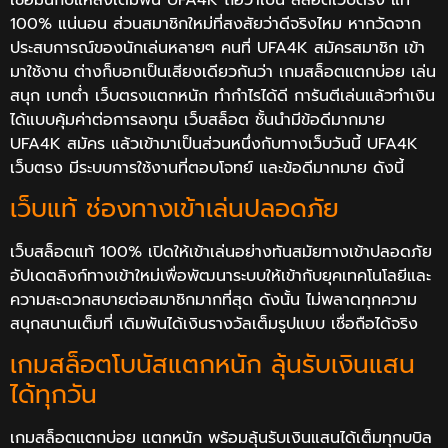
100% แน่นอน ส่วนสมาชิกใหม่ที่สงสัยว่าดีจริงไหม หากวัดจาก
ประสบการณ์ของนักเล่นหลายๆ คนที่ UFA4K สมัครสมาชิก เข้า
มาใช้งาน ต่างก็บอกเป็นเสียงเดียวกันว่า เกมสล็อตแตกบ่อย เล่น
สนุก เบทต่ำ เว็บตรงแตกหนัก ทำกำไรได้ดี การันตีเล่นแล้วทำเงิน
ได้แบบคุ้มค่าต่อการลงทุน เว็บสล็อต ชั้นนำมีข้อดีมากมาย
UFA4K สมัคร แล้วเข้ามาเป็นส่วนหนึ่งกับทางเว็บวันนี้ UFA4K
เว็บตรง มีระบบการใช้งานที่ตอบโจทย์ และข้อดีมากมาย ดังนี้
เว็บแท้ ช่องทางเข้าเล่นปลอดภัย
เว็บสล็อตแท้ 100% เปิดให้เข้าเล่นอย่างทันสมัยทางเข้าปลอดภัย
อัปเดตลิงก์ทางเข้าใหม่เพื่อพัฒนาระบบให้เข้ากับยุคเทคโนโลยีและ
ความสะดวกสบายต่อสมาชิกมากที่สุด ดังนั้น ไม่พลาดทุกความ
สนุกสนานเต็มที่ เดิมพันได้เงินรางวัลเต็มรูปแบบ เชื่อถือได้จริง
เกมสล็อตโบนัสแตกหนัก ลุ้นรับเงินแสน
ได้ทุกวัน
เกมสล็อตแตกบ่อย แตกหนัก พร้อมลุ้นรับเงินแสนได้เต็มทุกบบิล