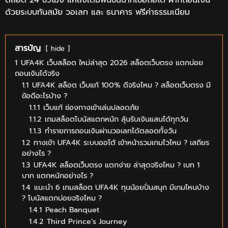
ด้วยระบบทันสมัย วอเลท และ ธนาคาร ฟรีค่าธรรมเนียม
สารบัญ
hide
1
UFA4K เว็บสล็อต ใหม่ล่าสุด 2026 สล็อตเว็บตรง แตกบ่อย
ถอนเงินได้จริง
1.1
UFA4K สล็อต เว็บแท้ 100% ดีจริงไหม ? สล็อตเว็บตรง มี
ข้อดีอะไรบ้าง ?
1.1.1
เว็บแท้ ช่องทางเข้าเล่นปลอดภัย
1.1.2
เกมสล็อตโบนัสแตกหนัก ลุ้นรับเงินแสนได้ทุกวัน
1.1.3
ทำรายการถอนเงินผ่านวอเลทได้ตลอดทั้งวัน
1.2
ทางเข้า UFA4K ระบบออโต้ เข้าหน้ารวมเกมไวไหม ? เสถียร
อย่างไร ?
1.3
UFA4K สล็อตเว็บตรง แตกง่าย ล่าสุดจริงไหม ? เบท 1
บาท แตกหนักอย่างไร ?
1.4
แนะนำ 6 เกมสล็อต UFA4K ทุนน้อยปั่นสนุก มีเกมไหนบ้าง
? โบนัสแตกบ่อยจริงไหม ?
1.4.1
Peach Banquet
1.4.2
Third Prince’s Journey