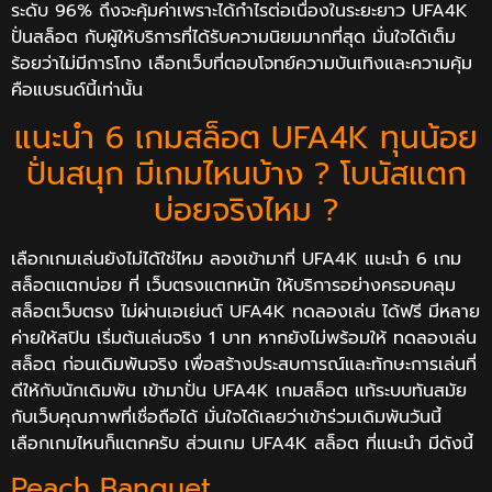
ระดับ 96% ถึงจะคุ้มค่าเพราะได้กำไรต่อเนื่องในระยะยาว UFA4K
ปั่นสล็อต กับผู้ให้บริการที่ได้รับความนิยมมากที่สุด มั่นใจได้เต็ม
ร้อยว่าไม่มีการโกง เลือกเว็บที่ตอบโจทย์ความบันเทิงและความคุ้ม
คือแบรนด์นี้เท่านั้น
แนะนำ 6 เกมสล็อต UFA4K ทุนน้อย
ปั่นสนุก มีเกมไหนบ้าง ? โบนัสแตก
บ่อยจริงไหม ?
เลือกเกมเล่นยังไม่ได้ใช่ไหม ลองเข้ามาที่ UFA4K แนะนำ 6 เกม
สล็อตแตกบ่อย ที่ เว็บตรงแตกหนัก ให้บริการอย่างครอบคลุม
สล็อตเว็บตรง ไม่ผ่านเอเย่นต์ UFA4K ทดลองเล่น ได้ฟรี มีหลาย
ค่ายให้สปิน เริ่มต้นเล่นจริง 1 บาท หากยังไม่พร้อมให้ ทดลองเล่น
สล็อต ก่อนเดิมพันจริง เพื่อสร้างประสบการณ์และทักษะการเล่นที่
ดีให้กับนักเดิมพัน เข้ามาปั่น UFA4K เกมสล็อต แท้ระบบทันสมัย
กับเว็บคุณภาพที่เชื่อถือได้ มั่นใจได้เลยว่าเข้าร่วมเดิมพันวันนี้
เลือกเกมไหนก็แตกครับ ส่วนเกม UFA4K สล็อต ที่แนะนำ มีดังนี้
Peach Banquet