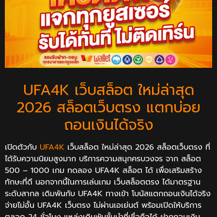
UFA4K เว็บสล็อต ใหม่ล่าสุด
2026 สล็อตเว็บตรง แตกบ่อย
ถอนเงินได้จริง
เปิดตัวกับ
UFA4K
เว็บสล็อต ใหม่ล่าสุด 2026 สล็อตเว็บตรง ที่
ได้รับความนิยมสูงมาก บริการความสนุกครบวงจร จาก สล็อต
500 – 1000 เกม ทดลอง UFA4K สล็อต ได้ เพื่อเสริมสร้าง
ทักษะที่ดี นอกจากนี้ในการเล่นเกม เว็บสล็อตตรง ได้มาตรฐาน
ระดับสากล เดิมพันกับ UFA4K ทางเข้า โบนัสแตกถอนเงินได้จริง
จ่ายไม่อั้น UFA4K เว็บตรง ไม่ผ่านเอเย่นต์ พร้อมเปิดให้บริการ
ตลอด 24 ชั่วโมง แหล่งเดิมพันชั้นนำที่เชื่อถือได้ ฝากถอนเงิน