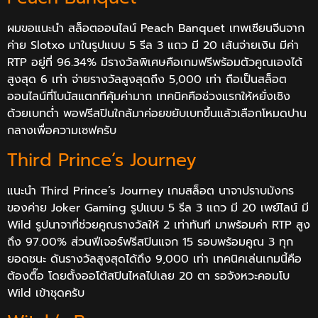
ผมขอแนะนำ สล็อตออนไลน์ Peach Banquet เทพเซียนจีนจาก
ค่าย Slotxo มาในรูปแบบ 5 รีล 3 แถว มี 20 เส้นจ่ายเงิน มีค่า
RTP อยู่ที่ 96.34% มีรางวัลพิเศษคือเกมฟรีพร้อมตัวคูณเองได้
สูงสุด 6 เท่า จ่ายรางวัลสูงสุดถึง 5,000 เท่า ถือเป็นสล็อต
ออนไลน์ที่โบนัสแตกทีคุ้มค่ามาก เทคนิคคือช่วงแรกให้หยั่งเชิง
ด้วยเบทต่ำ พอฟรีสปินใกล้มาค่อยขยับเบทขึ้นแล้วเลือกโหมดปาน
กลางเพื่อความเซฟครับ
Third Prince’s Journey
แนะนำ Third Prince’s Journey เกมสล็อต นาจาปราบมังกร
ของค่าย Joker Gaming รูปแบบ 5 รีล 3 แถว มี 20 เพย์ไลน์ มี
Wild รูปนาจาที่ช่วยคูณรางวัลให้ 2 เท่าทันที มาพร้อมค่า RTP สูง
ถึง 97.00% ส่วนฟีเจอร์ฟรีสปินแจก 15 รอบพร้อมคูณ 3 ทุก
ยอดชนะ ดันรางวัลสูงสุดได้ถึง 9,000 เท่า เทคนิคเล่นเกมนี้คือ
ต้องตื๊อ โดยตั้งออโต้สปินไหลไปเลย 20 ตา รอจังหวะคอมโบ
Wild เข้าชุดครับ