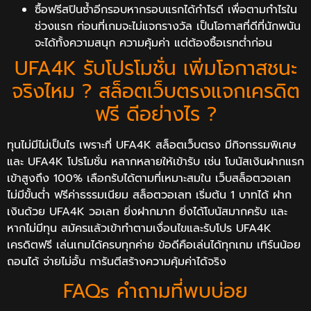
ซื้อฟรีสปินซ้ำอีกรอบหากรอบแรกได้กำไรดี เพื่อตามกำไรใน
ช่วงแรก ก่อนที่เกมจะไม่แจกรางวัล เป็นโอกาสที่ดีที่นักพนัน
จะได้ทั้งความสนุก ความคุ้มค่า แต่ต้องซื้อเรทต่ำก่อน
UFA4K รับโปรโมชั่น เพิ่มโอกาสชนะ
จริงไหม ? สล็อตเว็บตรงแจกเครดิต
ฟรี ดีอย่างไร ?
ทุนไม่มีไม่เป็นไร เพราะที่ UFA4K สล็อตเว็บตรง มีกิจกรรมพิเศษ
และ UFA4K โปรโมชั่น หลากหลายให้เข้ารับ เช่น โบนัสเงินฝากแรก
เข้าสูงถึง 100% เลือกรับได้ตามที่เหมาะสมใน เว็บสล็อตวอเลท
ไม่มีขั้นต่ำ ฟรีค่าธรรมเนียม สล็อตวอเลท เริ่มต้น 1 บาทได้ ฝาก
เงินด้วย UFA4K วอเลท ยิ่งฝากมาก ยิ่งได้โบนัสมากครับ และ
หากไม่มีทุน สมัครแล้วเข้าทำตามเงื่อนไขและรับโปร UFA4K
เครดิตฟรี เล่นเกมได้ครบทุกค่าย ข้อดีคือเล่นได้ทุกเกม เทิร์นน้อย
ถอนได้ จ่ายไม่อั้น การันตีสร้างความคุ้มค่าได้จริง
FAQs คำถามที่พบบ่อย