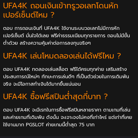
UFA4K ถอนเงินเข้าทรูวอเลทโดนหัก
เปอร์เซ็นต์ไหม ?
ตอบ การถอนเงินที่ UFA4K ใช้งานระบบวอเลทไม่มีการหัก
เปอร์เซ็นต์ มั่นใจได้เลย ฟรีค่าธรรมเนียมทุกรายการ ถอนไม่มีขั้น
ต่ำด้วย สร้างความคุ้มค่าต่อการลงทุนจริงๆ
UFA4K เล่นโหมดลองเล่นได้ฟรีไหม ?
ตอบ UFA4K ทดลองเล่นสล็อต ฟรีได้ครบทุกค่าย เสริมสร้าง
ประสบการณ์ใหม่ๆ ทักษะการเล่นดีๆ ที่เป็นตัวช่วยในการเดิมพัน
จริง จะมีโอกาสทำเงินได้มากขึ้นแน่นอน
UFA4K ซื้อฟรีสปินต่ำสุดกี่บาท ?
ตอบ UFA4K จะมีเรทในการซื้อฟรีสปินหลายราคา ตามเกมที่เล่น
และค่ายเกมที่เดิมพัน ดังนั้น จะเจาะจงไม่คงที่เท่าไหร่ แต่เท่าที่เคย
ใช้งานมาก PGSLOT ค่ายเกมนี้ต่ำสุด 75 บาท