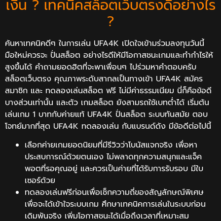
เงิน ? เทคนิคสล็อตเว็บตรงดีอย่างไร
?
ค้นหาเทคนิคดีๆ ในการเล่น UFA4K เปิดใจเข้ามร่วมลงทุนวันนี้
มือใหม่ควรจะ ปั่นสล็อต อย่างไรดีให้มีโอกาสชนะเกมและทำกำไรให้
สูงขึ้นได้ คำถามยอดฮิตที่จะพาเพื่อนๆ ไปร่วมหาคำตอบครับ
สล็อตเว็บตรง คุณภาพระดับสากลเป็นทางเข้า UFA4K สมัคร
สมาชิก และ ทดลองเล่นสล็อต ฟรี ไม่มีค่าธรรมเนียม นี่ก็คือข้อดี
บางส่วนเท่านั้น และตัว เกมสล็อต ยังสามรถใช้เบทต่ำได้ เริ่มต้น
เล่นเกม 1 บาทกับค่ายแท้ UFA4K ปั่นสล็อต ระบบทันสมัย ตอบ
โจทย์มากที่สุด UFA4K ทดลองเล่น กับแบรนด์ดัง มีข้อดีต่อไปนี้
เลือกค่ายเกมยอดนิยมที่มีรีวิวว่าโบนัสแจกจริง เพื่อหา
ประสบการณ์ด้วยตนเอง ไม่พลาดทุกความสนุกและแจ็ค
พอตที่รอคุณอยู่ และควรเป็นค่ายที่ได้รับการรับรอบ มีใบ
เซอร์ด้วย
ทดลองเล่นฟรีก่อนเพื่อเช็กความถี่ของสัญลักษณ์พิเศษ
เพื่อจะได้เข้าใจระบบเกม ศึกษาเทคนิคการเล่นในระบบก่อน
เดิมพันจริง เพิ่มโอกาสชนะได้เมื่อถึงเวลาที่เหมาะสม