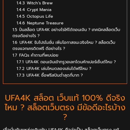
1.4.3
Witch’s Brew
1.4.4
Crypt Mania
1.4.5
Octopus Life
1.4.6
Neptune Treasure
1.5
ปั่นสล็อต UFA4K อย่างไรให้ได้ถอนเงิน ? เทคนิคสล็อตเว็บ
ตรงดีอย่างไร ?
1.6
UFA4K รับโปรโมชั่น เพิ่มโอกาสชนะจริงไหม ? สล็อตเว็บ
ตรงแจกเครดิตฟรี ดีอย่างไร ?
1.7
FAQs คำถามที่พบบ่อย
1.7.1
UFA4K ถอนเงินเข้าทรูวอเลทโดนหักเปอร์เซ็นต์ไหม ?
1.7.2
UFA4K เล่นโหมดลองเล่นได้ฟรีไหม ?
1.7.3
UFA4K ซื้อฟรีสปินต่ำสุดกี่บาท ?
UFA4K สล็อต เว็บแท้ 100% ดีจริง
ไหม ? สล็อตเว็บตรง มีข้อดีอะไรบ้าง
?
เชื่อมั่นกับแหล่งเดิมพัน UFA4K ถือว่าเป็น สล็อตเว็บตรง แท้