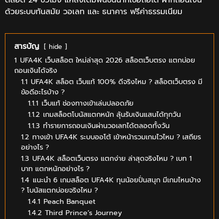
ด้วยระบบทันสมัย วอเลท และ ธนาคาร ฟรีค่าธรรมเนียม
สารบัญ
hide
1
UFA4K เว็บสล็อต ใหม่ล่าสุด 2026 สล็อตเว็บตรง แตกบ่อย
ถอนเงินได้จริง
1.1
UFA4K สล็อต เว็บแท้ 100% ดีจริงไหม ? สล็อตเว็บตรง มี
ข้อดีอะไรบ้าง ?
1.1.1
เว็บแท้ ช่องทางเข้าเล่นปลอดภัย
1.1.2
เกมสล็อตโบนัสแตกหนัก ลุ้นรับเงินแสนได้ทุกวัน
1.1.3
ทำรายการถอนเงินผ่านวอเลทได้ตลอดทั้งวัน
1.2
ทางเข้า UFA4K ระบบออโต้ เข้าหน้ารวมเกมไวไหม ? เสถียร
อย่างไร ?
1.3
UFA4K สล็อตเว็บตรง แตกง่าย ล่าสุดจริงไหม ? เบท 1
บาท แตกหนักอย่างไร ?
1.4
แนะนำ 6 เกมสล็อต UFA4K ทุนน้อยปั่นสนุก มีเกมไหนบ้าง
? โบนัสแตกบ่อยจริงไหม ?
1.4.1
Peach Banquet
1.4.2
Third Prince’s Journey