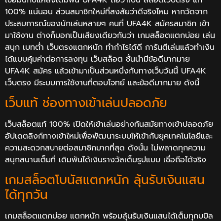
100% แน่นอน ส่วนสมาชิกใหม่ที่สงสัยว่าดีจริงไหม หากวัดจาก
ประสบการณ์ของนักเล่นหลายๆ คนที่ UFA4K สมัครสมาชิก เข้า
มาใช้งาน ต่างก็บอกเป็นเสียงเดียวกันว่า เกมสล็อตแตกบ่อย เล่น
สนุก เบทต่ำ เว็บตรงแตกหนัก ทำกำไรได้ดี การันตีเล่นแล้วทำเงิน
ได้แบบคุ้มค่าต่อการลงทุน เว็บสล็อต ชั้นนำมีข้อดีมากมาย
UFA4K สมัคร แล้วเข้ามาเป็นส่วนหนึ่งกับทางเว็บวันนี้ UFA4K
เว็บตรง มีระบบการใช้งานที่ตอบโจทย์ และข้อดีมากมาย ดังนี้
เว็บแท้ ช่องทางเข้าเล่นปลอดภัย
เว็บสล็อตแท้ 100% เปิดให้เข้าเล่นอย่างทันสมัยทางเข้าปลอดภัย
อัปเดตลิงก์ทางเข้าใหม่เพื่อพัฒนาระบบให้เข้ากับยุคเทคโนโลยีและ
ความสะดวกสบายต่อสมาชิกมากที่สุด ดังนั้น ไม่พลาดทุกความ
สนุกสนานเต็มที่ เดิมพันได้เงินรางวัลเต็มรูปแบบ เชื่อถือได้จริง
เกมสล็อตโบนัสแตกหนัก ลุ้นรับเงินแสน
ได้ทุกวัน
เกมสล็อตแตกบ่อย แตกหนัก พร้อมลุ้นรับเงินแสนได้เต็มทุกบบิล