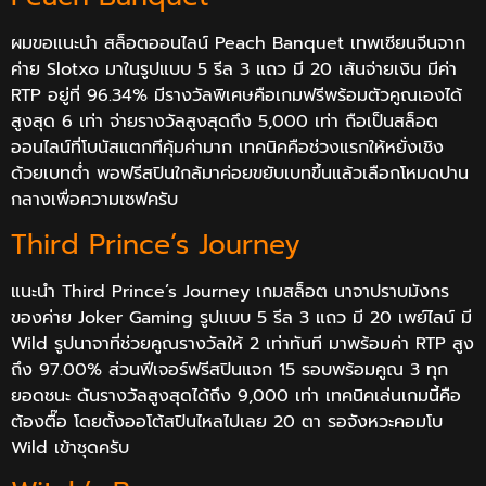
ผมขอแนะนำ สล็อตออนไลน์ Peach Banquet เทพเซียนจีนจาก
ค่าย Slotxo มาในรูปแบบ 5 รีล 3 แถว มี 20 เส้นจ่ายเงิน มีค่า
RTP อยู่ที่ 96.34% มีรางวัลพิเศษคือเกมฟรีพร้อมตัวคูณเองได้
สูงสุด 6 เท่า จ่ายรางวัลสูงสุดถึง 5,000 เท่า ถือเป็นสล็อต
ออนไลน์ที่โบนัสแตกทีคุ้มค่ามาก เทคนิคคือช่วงแรกให้หยั่งเชิง
ด้วยเบทต่ำ พอฟรีสปินใกล้มาค่อยขยับเบทขึ้นแล้วเลือกโหมดปาน
กลางเพื่อความเซฟครับ
Third Prince’s Journey
แนะนำ Third Prince’s Journey เกมสล็อต นาจาปราบมังกร
ของค่าย Joker Gaming รูปแบบ 5 รีล 3 แถว มี 20 เพย์ไลน์ มี
Wild รูปนาจาที่ช่วยคูณรางวัลให้ 2 เท่าทันที มาพร้อมค่า RTP สูง
ถึง 97.00% ส่วนฟีเจอร์ฟรีสปินแจก 15 รอบพร้อมคูณ 3 ทุก
ยอดชนะ ดันรางวัลสูงสุดได้ถึง 9,000 เท่า เทคนิคเล่นเกมนี้คือ
ต้องตื๊อ โดยตั้งออโต้สปินไหลไปเลย 20 ตา รอจังหวะคอมโบ
Wild เข้าชุดครับ