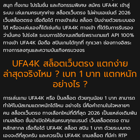
สนุก ทั้งเกม โปรโมชั่น และกิจกรรมพิเศษ สมัคร UFA4K เข้าสู่
ระบบ เล่นเกมครบทุกค่าย สล็อตเว็บตรง ไม่ผ่านเอเย่นต์ 2026
เว็บสล็อตตรง เชื่อถือได้ ทางเข้าเล่น สล็อต ปั่นง่ายด้วยระบบออ
โต้ หรือจะเล่นเองก็ได้เช่นกัน UFA4K ทางเข้า ที่ได้รับการรับรอง
ว่ามั่นคง โปร่งใส ระบบการใช้งานเสถียร์เพราะเกมแท้ API 100%
ทางเข้า UFA4K มือถือ สปินเกมได้ทุกที่ ทุกเวลา ช่องทางอิสระ
ทางการลงทุนและความบันเทิงครบวงจร
UFA4K สล็อตเว็บตรง แตกง่าย
ล่าสุดจริงไหม ? เบท 1 บาท แตกหนัก
อย่างไร ?
การเล่นเกม UFA4K หรือ ปั่นสล็อต ด้วยทุนน้อย 1 บาท สามารถ
ทำให้โบนัสเกมแตกหนักได้ไหม อย่างไร นี่คือคำถามในใจหลายๆ
คน สล็อตเว็บตรง ทางเลือกใหม่ที่ดีที่สุด 2026 เป็นแหล่งเดิมพัน
เกมสล็อต ชั้นนำเปิดให้เล่นครบทุกแบรนด์ เว็บสล็อตตรง ตาม
หลักสากล เชื่อถือได้ UFA4K สล็อต สปิน 1 บาท ด้วยระบบกด
เองจะดีที่สุดครับ และควรเป็น UFA4K เกมสล็อต ที่มีค่า RTP