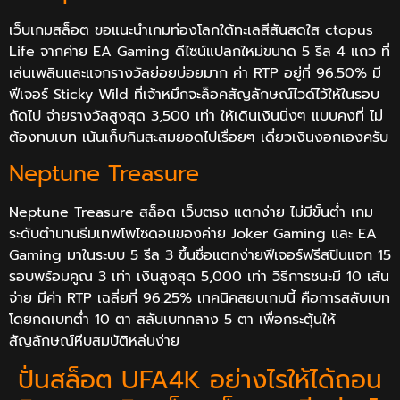
เว็บเกมสล็อต ขอแนะนำเกมท่องโลกใต้ทะเลสีสันสดใส ctopus
Life จากค่าย EA Gaming ดีไซน์แปลกใหม่ขนาด 5 รีล 4 แถว ที่
เล่นเพลินและแจกรางวัลย่อยบ่อยมาก ค่า RTP อยู่ที่ 96.50% มี
ฟีเจอร์ Sticky Wild ที่เจ้าหมึกจะล็อคสัญลักษณ์ไวด์ไว้ให้ในรอบ
ถัดไป จ่ายรางวัลสูงสุด 3,500 เท่า ให้เดินเงินนิ่งๆ แบบคงที่ ไม่
ต้องทบเบท เน้นเก็บกินสะสมยอดไปเรื่อยๆ เดี๋ยวเงินงอกเองครับ
Neptune Treasure
Neptune Treasure สล็อต เว็บตรง แตกง่าย ไม่มีขั้นต่ำ เกม
ระดับตำนานธีมเทพโพไซดอนของค่าย Joker Gaming และ EA
Gaming มาในระบบ 5 รีล 3 ขึ้นชื่อแตกง่ายฟีเจอร์ฟรีสปินแจก 15
รอบพร้อมคูณ 3 เท่า เงินสูงสุด 5,000 เท่า วิธีการชนะมี 10 เส้น
จ่าย มีค่า RTP เฉลี่ยที่ 96.25% เทคนิคสยบเกมนี้ คือการสลับเบท
โดยกดเบทต่ำ 10 ตา สลับเบทกลาง 5 ตา เพื่อกระตุ้นให้
สัญลักษณ์หีบสมบัติหล่นง่าย
ปั่นสล็อต UFA4K อย่างไรให้ได้ถอน