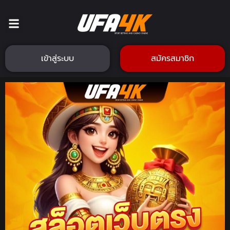
เข้าสู่ระบบ
สมัครสมาชิก