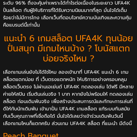
ระดับ 96% ถึงจะคุ้มค่าเพราะได้กำไรต่อเนื่องในระยะยาว UFA4K
ปั่นสล็อต กับผู้ให้บริการที่ได้รับความนิยมมากที่สุด มั่นใจได้เต็ม
ร้อยว่าไม่มีการโกง เลือกเว็บที่ตอบโจทย์ความบันเทิงและความคุ้ม
คือแบรนด์นี้เท่านั้น
แนะนำ 6 เกมสล็อต UFA4K ทุนน้อย
ปั่นสนุก มีเกมไหนบ้าง ? โบนัสแตก
บ่อยจริงไหม ?
เลือกเกมเล่นยังไม่ได้ใช่ไหม ลองเข้ามาที่ UFA4K แนะนำ 6 เกม
สล็อตแตกบ่อย ที่ เว็บตรงแตกหนัก ให้บริการอย่างครอบคลุม
สล็อตเว็บตรง ไม่ผ่านเอเย่นต์ UFA4K ทดลองเล่น ได้ฟรี มีหลาย
ค่ายให้สปิน เริ่มต้นเล่นจริง 1 บาท หากยังไม่พร้อมให้ ทดลองเล่น
สล็อต ก่อนเดิมพันจริง เพื่อสร้างประสบการณ์และทักษะการเล่นที่
ดีให้กับนักเดิมพัน เข้ามาปั่น UFA4K เกมสล็อต แท้ระบบทันสมัย
กับเว็บคุณภาพที่เชื่อถือได้ มั่นใจได้เลยว่าเข้าร่วมเดิมพันวันนี้
เลือกเกมไหนก็แตกครับ ส่วนเกม UFA4K สล็อต ที่แนะนำ มีดังนี้
Peach Banquet