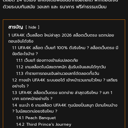
ด้วยระบบทันสมัย วอเลท และ ธนาคาร ฟรีค่าธรรมเนียม
สารบัญ
hide
1
UFA4K เว็บสล็อต ใหม่ล่าสุด 2026 สล็อตเว็บตรง แตกบ่อย
ถอนเงินได้จริง
1.1
UFA4K สล็อต เว็บแท้ 100% ดีจริงไหม ? สล็อตเว็บตรง มี
ข้อดีอะไรบ้าง ?
1.1.1
เว็บแท้ ช่องทางเข้าเล่นปลอดภัย
1.1.2
เกมสล็อตโบนัสแตกหนัก ลุ้นรับเงินแสนได้ทุกวัน
1.1.3
ทำรายการถอนเงินผ่านวอเลทได้ตลอดทั้งวัน
1.2
ทางเข้า UFA4K ระบบออโต้ เข้าหน้ารวมเกมไวไหม ? เสถียร
อย่างไร ?
1.3
UFA4K สล็อตเว็บตรง แตกง่าย ล่าสุดจริงไหม ? เบท 1
บาท แตกหนักอย่างไร ?
1.4
แนะนำ 6 เกมสล็อต UFA4K ทุนน้อยปั่นสนุก มีเกมไหนบ้าง
? โบนัสแตกบ่อยจริงไหม ?
1.4.1
Peach Banquet
1.4.2
Third Prince’s Journey